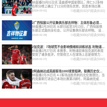
88直播03月01日讯 凌晨德甲国家德比，拜仁3-2多特
在积分榜上确立了11分的领先优势，凯恩本场比赛上
演双响。 本赛季32岁的凯恩仍然保持着超高的效率，
收藏(8192)
阅读(8192)
[2026-03-01]
在到目前为止保持全勤，出战37场比赛，狂轰45
2广西恒宸公开征集俱乐部吉祥物：主体形象必须为龙
88直播2月28日讯 从即日起至3月13日，广西恒宸俱
乐部正式面向全社会，公开征集俱乐部吉祥物。 设计
要求 1. 主体形象：必须为龙。龙，是中华民族的精神
收藏(9086)
阅读(9086)
[2026-02-28]
图腾，象征着力量、进取与好运。在广西，这片山水
2加克波：7场球荒不会影响情绪和训练状态 利物浦如今已不容有失
88直播2月27日讯 本赛季，利物浦前锋加克波的表现
受到了诸多批评，尽管荷兰人在球场上总是很努力。
在接受天空体育采访时，他谈论了诸多话题。 关于球
收藏(5940)
阅读(5940)
[2026-02-27]
队对赛季目前情况的看法 这是一个很好的问题。这个
赛季并
2阿森纳达成英超客场1000球里程碑，联赛历史仅次于曼联的1063球
88直播2月26日讯 4-1客场战胜热刺的北伦敦德比，当
约克雷斯打进自己本场比赛第2球时，阿森纳完成了
一项了不起的成就，枪手成为英超历史第2支在客场
收藏(7853)
阅读(7853)
[2026-02-26]
打进1000球的球队，仅次于曼联的1063球。阿森纳