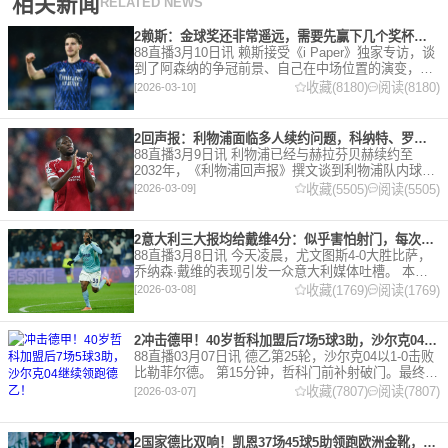
相关新闻
RELATED NEWS
2赖斯：金球奖还非常遥远，需要先赢下几个奖杯，专注当下好好踢球
88直播3月10日讯 赖斯接受《i Paper》独家专访，谈
到了阿森纳的争冠前景、自己在中场位置的演变，以
及对自己被提名金球奖的看法。 任意球 赖斯：“我们
收藏(8180)
阅读(8180)
[2026-03-10]
有一项非常擅长的技能——这背后付出了巨大努力
2回声报：利物浦面临多人续约问题，科纳特、罗伯逊合同今夏到期
88直播3月9日讯 利物浦已经与赫拉芬贝赫续约至
2032年，《利物浦回声报》撰文谈到利物浦队内球员
的合同情况，文章表示，利物浦多位球员面临合同问
收藏(5505)
阅读(5505)
[2026-03-09]
题。 对于利物浦来说，科纳特的合同将在本赛季末到
期，俱乐
2意大利三大报均给戴维4分：似乎害怕射门，每次触球球迷都叹息
88直播3月8日讯 今天凌晨，尤文图斯4-0大胜比萨，
乔纳森·戴维的表现引发一众意大利媒体吐槽。 本场
比赛，戴维半场就被换下，赛后，《米兰体育报》、
收藏(1769)
阅读(1769)
[2026-03-08]
《罗马体育报》和《都灵体育报》三大报都给戴维打
出4分
2冲击德甲！40岁哲科加盟后7场5球3助，沙尔克04继续领跑德乙！
88直播03月07日讯 德乙第25轮，沙尔克04以1-0击败
比勒菲尔德。 第15分钟，哲科门前补射破门。最终凭
借哲科的进球沙尔克04成功拿到3分，继续领跑德
收藏(7807)
阅读(7807)
[2026-03-07]
乙。 哲科还有10天将迎来自己40岁生日，在
2国家德比双响！凯恩37场45球5助领跑欧洲金靴，32岁保持赛季全勤