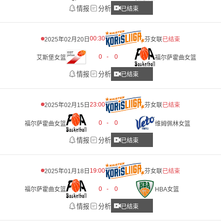
情报
分析
已结束
00:30
2025年02月20日
芬女联
已结束
0
-
0
艾斯堡女篮
福尔萨霍曲女篮
情报
分析
已结束
23:00
2025年02月15日
芬女联
已结束
0
-
0
福尔萨霍曲女篮
维姆佩林女篮
情报
分析
已结束
19:00
2025年01月18日
芬女联
已结束
0
-
0
福尔萨霍曲女篮
HBA女篮
情报
分析
已结束