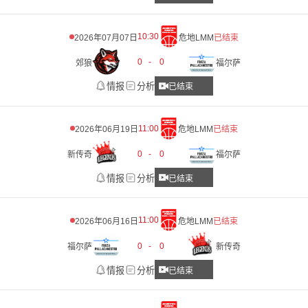
10:30
2026年07月07日
危地LMM
已结束
0
-
0
郊狼
福尔萨
情报
分析
已结束
11:00
2026年06月19日
危地LMM
已结束
0
-
0
新传奇
福尔萨
情报
分析
已结束
11:00
2026年06月16日
危地LMM
已结束
0
-
0
福尔萨
新传奇
情报
分析
已结束