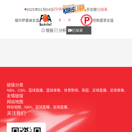
23:00
2025年01月04日
芬女联
已结束
0
-
0
福尔萨霍曲女篮
坦佩雷恩女篮
情报
分析
已结束
链接分类
NBA
CBA
篮球直播
篮球录像
体育新闻
英超
足球直播
足球录像
友情链接
网站地图
网站地图
NBA
篮球直播
足球直播
关注我们