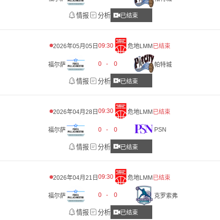
情报
分析
已结束
09:30
2026年05月05日
危地LMM
已结束
0
-
0
福尔萨
帕特城
情报
分析
已结束
09:30
2026年04月28日
危地LMM
已结束
0
-
0
PSN
福尔萨
情报
分析
已结束
09:30
2026年04月21日
危地LMM
已结束
0
-
0
福尔萨
克罗索弗
情报
分析
已结束