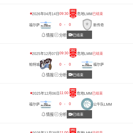
09:30
2026年04月14日
危地LMM
已结束
0
-
0
福尔萨
新传奇
情报
分析
已结束
09:30
2025年12月07日
危地LMM
已结束
0
-
0
帕特城
福尔萨
情报
分析
已结束
11:00
2025年12月06日
危地LMM
已结束
0
-
0
福尔萨
公牛队LMM
情报
分析
已结束
11:00