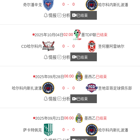
0
-
0
奇尔潘辛戈
哈尔科内斯扎波潘
情报
分析
已结束
02:00
2025年10月04日
墨TDP联
已结束
0
-
0
CD哈尔科内
圣何塞阿雷纳尔
情报
分析
已结束
06:00
2025年09月28日
墨西乙
已结束
0
-
0
哈尔科内斯扎波潘
圣地亚哥足球俱乐部
情报
分析
已结束
06:00
2025年09月21日
墨西乙
已结束
0
-
0
萨卡特佩克
哈尔科内斯扎波潘