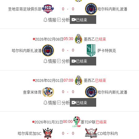
0
-
0
圣地亚哥足球俱乐部
哈尔科内斯扎波潘
情报
分析
已结束
05:30
2026年02月08日
墨西乙
已结束
0
-
0
哈尔科内斯扎波潘
萨卡特佩克
情报
分析
已结束
07:00
2026年02月01日
墨西乙
已结束
0
-
0
查拿米体育
哈尔科内斯扎波潘
情报
分析
已结束
00:00
2026年01月31日
墨TDP联
已结束
0
-
0
哈尔库尼加SC
CD哈尔科内