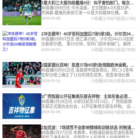
2意大利三大报均给戴维4分：似乎害怕射门，每次触球球迷都叹息
88直播3月8日讯 今天凌晨，尤文图斯4-0大胜比萨，
乔纳森·戴维的表现引发一众意大利媒体吐槽。 本场
比赛，戴维半场就被换下，赛后，《米兰体育报》、
收藏(1769)
阅读(1769)
[2026-03-08]
《罗马体育报》和《都灵体育报》三大报都给戴维打
出4分
2冲击德甲！40岁哲科加盟后7场5球3助，沙尔克04继续领跑德乙！
88直播03月07日讯 德乙第25轮，沙尔克04以1-0击败
比勒菲尔德。 第15分钟，哲科门前补射破门。最终凭
借哲科的进球沙尔克04成功拿到3分，继续领跑德
收藏(7808)
阅读(7808)
[2026-03-07]
乙。 哲科还有10天将迎来自己40岁生日，在
2国家德比双响！凯恩37场45球5助领跑欧洲金靴，32岁保持赛季全勤
88直播03月01日讯 凌晨德甲国家德比，拜仁3-2多特
在积分榜上确立了11分的领先优势，凯恩本场比赛上
演双响。 本赛季32岁的凯恩仍然保持着超高的效率，
收藏(8194)
阅读(8194)
[2026-03-01]
在到目前为止保持全勤，出战37场比赛，狂轰45
2广西恒宸公开征集俱乐部吉祥物：主体形象必须为龙
88直播2月28日讯 从即日起至3月13日，广西恒宸俱
乐部正式面向全社会，公开征集俱乐部吉祥物。 设计
要求 1. 主体形象：必须为龙。龙，是中华民族的精神
收藏(9086)
阅读(9086)
[2026-02-28]
图腾，象征着力量、进取与好运。在广西，这片山水
2加克波：7场球荒不会影响情绪和训练状态 利物浦如今已不容有失
88直播2月27日讯 本赛季，利物浦前锋加克波的表现
受到了诸多批评，尽管荷兰人在球场上总是很努力。