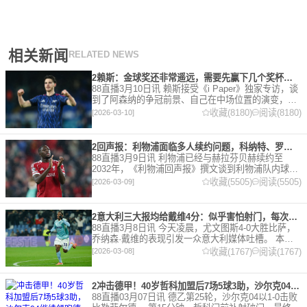
相关新闻
RELATED NEWS
2赖斯：金球奖还非常遥远，需要先赢下几个奖杯，专注当下好好踢球
88直播3月10日讯 赖斯接受《i Paper》独家专访，谈
到了阿森纳的争冠前景、自己在中场位置的演变，以
及对自己被提名金球奖的看法。 任意球 赖斯：“我们
收藏(8180)
阅读(8180)
[2026-03-10]
有一项非常擅长的技能——这背后付出了巨大努力
2回声报：利物浦面临多人续约问题，科纳特、罗伯逊合同今夏到期
88直播3月9日讯 利物浦已经与赫拉芬贝赫续约至
2032年，《利物浦回声报》撰文谈到利物浦队内球员
的合同情况，文章表示，利物浦多位球员面临合同问
收藏(5505)
阅读(5505)
[2026-03-09]
题。 对于利物浦来说，科纳特的合同将在本赛季末到
期，俱乐
2意大利三大报均给戴维4分：似乎害怕射门，每次触球球迷都叹息
88直播3月8日讯 今天凌晨，尤文图斯4-0大胜比萨，
乔纳森·戴维的表现引发一众意大利媒体吐槽。 本场
比赛，戴维半场就被换下，赛后，《米兰体育报》、
收藏(1767)
阅读(1767)
[2026-03-08]
《罗马体育报》和《都灵体育报》三大报都给戴维打
出4分
2冲击德甲！40岁哲科加盟后7场5球3助，沙尔克04继续领跑德乙！
88直播03月07日讯 德乙第25轮，沙尔克04以1-0击败