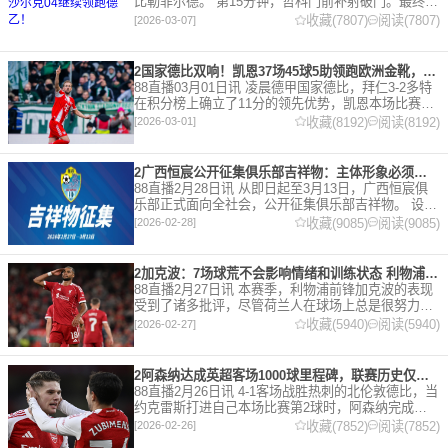
比勒菲尔德。 第15分钟，哲科门前补射破门。最终凭
借哲科的进球沙尔克04成功拿到3分，继续领跑德
收藏(7807)
阅读(7807)
[2026-03-07]
乙。 哲科还有10天将迎来自己40岁生日，在
2国家德比双响！凯恩37场45球5助领跑欧洲金靴，32岁保持赛季全勤
88直播03月01日讯 凌晨德甲国家德比，拜仁3-2多特
在积分榜上确立了11分的领先优势，凯恩本场比赛上
演双响。 本赛季32岁的凯恩仍然保持着超高的效率，
收藏(8192)
阅读(8192)
[2026-03-01]
在到目前为止保持全勤，出战37场比赛，狂轰45
2广西恒宸公开征集俱乐部吉祥物：主体形象必须为龙
88直播2月28日讯 从即日起至3月13日，广西恒宸俱
乐部正式面向全社会，公开征集俱乐部吉祥物。 设计
要求 1. 主体形象：必须为龙。龙，是中华民族的精神
收藏(9085)
阅读(9085)
[2026-02-28]
图腾，象征着力量、进取与好运。在广西，这片山水
2加克波：7场球荒不会影响情绪和训练状态 利物浦如今已不容有失
88直播2月27日讯 本赛季，利物浦前锋加克波的表现
受到了诸多批评，尽管荷兰人在球场上总是很努力。
在接受天空体育采访时，他谈论了诸多话题。 关于球
收藏(5940)
阅读(5940)
[2026-02-27]
队对赛季目前情况的看法 这是一个很好的问题。这个
赛季并
2阿森纳达成英超客场1000球里程碑，联赛历史仅次于曼联的1063球
88直播2月26日讯 4-1客场战胜热刺的北伦敦德比，当
约克雷斯打进自己本场比赛第2球时，阿森纳完成了
一项了不起的成就，枪手成为英超历史第2支在客场
收藏(7852)
阅读(7852)
[2026-02-26]
打进1000球的球队，仅次于曼联的1063球。阿森纳