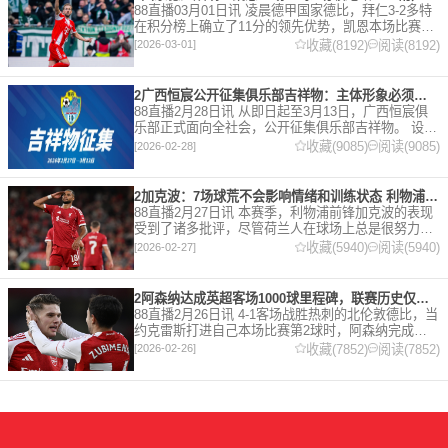
88直播03月01日讯 凌晨德甲国家德比，拜仁3-2多特
在积分榜上确立了11分的领先优势，凯恩本场比赛上
演双响。 本赛季32岁的凯恩仍然保持着超高的效率，
收藏(8192)
阅读(8192)
[2026-03-01]
在到目前为止保持全勤，出战37场比赛，狂轰45
2广西恒宸公开征集俱乐部吉祥物：主体形象必须为龙
88直播2月28日讯 从即日起至3月13日，广西恒宸俱
乐部正式面向全社会，公开征集俱乐部吉祥物。 设计
要求 1. 主体形象：必须为龙。龙，是中华民族的精神
收藏(9085)
阅读(9085)
[2026-02-28]
图腾，象征着力量、进取与好运。在广西，这片山水
2加克波：7场球荒不会影响情绪和训练状态 利物浦如今已不容有失
88直播2月27日讯 本赛季，利物浦前锋加克波的表现
受到了诸多批评，尽管荷兰人在球场上总是很努力。
在接受天空体育采访时，他谈论了诸多话题。 关于球
收藏(5940)
阅读(5940)
[2026-02-27]
队对赛季目前情况的看法 这是一个很好的问题。这个
赛季并
2阿森纳达成英超客场1000球里程碑，联赛历史仅次于曼联的1063球
88直播2月26日讯 4-1客场战胜热刺的北伦敦德比，当
约克雷斯打进自己本场比赛第2球时，阿森纳完成了
一项了不起的成就，枪手成为英超历史第2支在客场
收藏(7852)
阅读(7852)
[2026-02-26]
打进1000球的球队，仅次于曼联的1063球。阿森纳