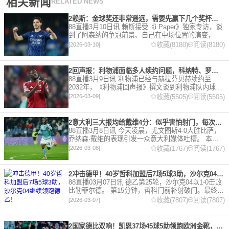
相关新闻
RELATED NEWS
2赖斯：金球奖还非常遥远，需要先赢下几个奖杯，专注当下好好踢球
88直播3月10日讯 赖斯接受《i Paper》独家专访，谈
到了阿森纳的争冠前景、自己在中场位置的演变，以
及对自己被提名金球奖的看法。 任意球 赖斯：“我们
收藏(8180)
阅读(8180)
[2026-03-10]
有一项非常擅长的技能——这背后付出了巨大努力
2回声报：利物浦面临多人续约问题，科纳特、罗伯逊合同今夏到期
88直播3月9日讯 利物浦已经与赫拉芬贝赫续约至
2032年，《利物浦回声报》撰文谈到利物浦队内球员
的合同情况，文章表示，利物浦多位球员面临合同问
收藏(5505)
阅读(5505)
[2026-03-09]
题。 对于利物浦来说，科纳特的合同将在本赛季末到
期，俱乐
2意大利三大报均给戴维4分：似乎害怕射门，每次触球球迷都叹息
88直播3月8日讯 今天凌晨，尤文图斯4-0大胜比萨，
乔纳森·戴维的表现引发一众意大利媒体吐槽。 本场
比赛，戴维半场就被换下，赛后，《米兰体育报》、
收藏(1767)
阅读(1767)
[2026-03-08]
《罗马体育报》和《都灵体育报》三大报都给戴维打
出4分
2冲击德甲！40岁哲科加盟后7场5球3助，沙尔克04继续领跑德乙！
88直播03月07日讯 德乙第25轮，沙尔克04以1-0击败
比勒菲尔德。 第15分钟，哲科门前补射破门。最终凭
借哲科的进球沙尔克04成功拿到3分，继续领跑德
收藏(7807)
阅读(7807)
[2026-03-07]
乙。 哲科还有10天将迎来自己40岁生日，在
2国家德比双响！凯恩37场45球5助领跑欧洲金靴，32岁保持赛季全勤