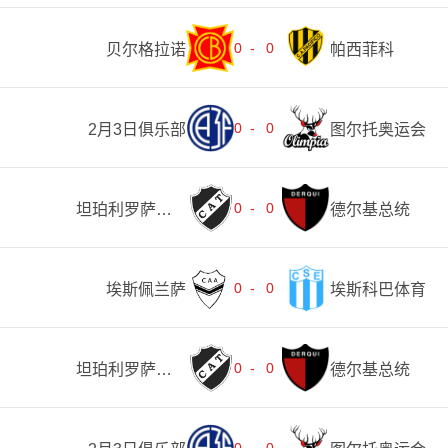
0
-
0
贝尔格拉诺
帕西菲科
0
-
0
2月3日俱乐部
图尔托奥运会
0
-
0
坦珀利罗萨里奥
德尔基总统
0
-
0
埃斯佩兰萨
埃斯科巴体育
0
-
0
坦珀利罗萨里奥
德尔基总统
0
-
0