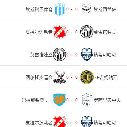
0
-
0
埃斯科巴体育
埃斯佩兰萨
0
-
0
皮拉尔运动者
莫雷诺独立
0
-
0
莫雷诺独立
纳蒂可哈可俱乐部
0
-
0
图尔托奥运会
SF吉姆納西
0
-
0
巴拉那锡奥尼斯塔
罗萨里奥中央
0
-
0
皮拉尔运动者
纳蒂可哈可俱乐部