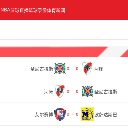
NBA
像
篮球直播
篮球录像
体育新闻
0
-
0
圣尼古拉斯
河床
0
-
0
河床
圣尼古拉斯
0
-
0
艾尔赛博
波萨达斯巴托洛梅