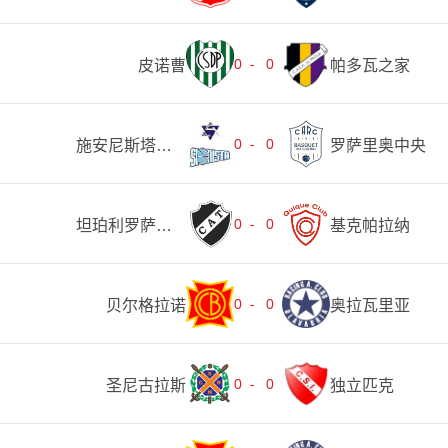
0
-
0
皮诺曹
帕多瓦之家
0
-
0
施安尼斯塔青年
罗萨里奥中央
0
-
0
坦珀利罗萨里奥
基克帕拉纳
0
-
0
贝尔格拉诺
奥拉瓦里亚
0
-
0
圣尼古拉斯
独立匹克