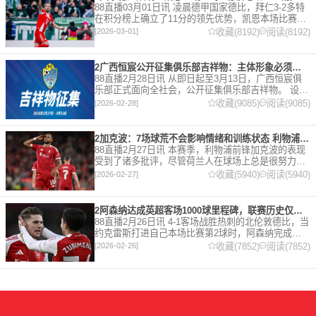
88直播03月01日讯 凌晨德甲国家德比，拜仁3-2多特
在积分榜上确立了11分的领先优势，凯恩本场比赛上
演双响。 本赛季32岁的凯恩仍然保持着超高的效率，
收藏(8192)
阅读(8192)
[2026-03-01]
在到目前为止保持全勤，出战37场比赛，狂轰45
2广西恒宸公开征集俱乐部吉祥物：主体形象必须为龙
88直播2月28日讯 从即日起至3月13日，广西恒宸俱
乐部正式面向全社会，公开征集俱乐部吉祥物。 设计
要求 1. 主体形象：必须为龙。龙，是中华民族的精神
收藏(9085)
阅读(9085)
[2026-02-28]
图腾，象征着力量、进取与好运。在广西，这片山水
2加克波：7场球荒不会影响情绪和训练状态 利物浦如今已不容有失
88直播2月27日讯 本赛季，利物浦前锋加克波的表现
受到了诸多批评，尽管荷兰人在球场上总是很努力。
在接受天空体育采访时，他谈论了诸多话题。 关于球
收藏(5940)
阅读(5940)
[2026-02-27]
队对赛季目前情况的看法 这是一个很好的问题。这个
赛季并
2阿森纳达成英超客场1000球里程碑，联赛历史仅次于曼联的1063球
88直播2月26日讯 4-1客场战胜热刺的北伦敦德比，当
约克雷斯打进自己本场比赛第2球时，阿森纳完成了
一项了不起的成就，枪手成为英超历史第2支在客场
收藏(7852)
阅读(7852)
[2026-02-26]
打进1000球的球队，仅次于曼联的1063球。阿森纳