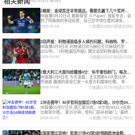
相关新闻
RELATED NEWS
2赖斯：金球奖还非常遥远，需要先赢下几个奖杯，专注当下好好踢球
88直播3月10日讯 赖斯接受《i Paper》独家专访，谈
到了阿森纳的争冠前景、自己在中场位置的演变，以
及对自己被提名金球奖的看法。 任意球 赖斯：“我们
收藏(8180)
阅读(8180)
[2026-03-10]
有一项非常擅长的技能——这背后付出了巨大努力
2回声报：利物浦面临多人续约问题，科纳特、罗伯逊合同今夏到期
88直播3月9日讯 利物浦已经与赫拉芬贝赫续约至
2032年，《利物浦回声报》撰文谈到利物浦队内球员
的合同情况，文章表示，利物浦多位球员面临合同问
收藏(5505)
阅读(5505)
[2026-03-09]
题。 对于利物浦来说，科纳特的合同将在本赛季末到
期，俱乐
2意大利三大报均给戴维4分：似乎害怕射门，每次触球球迷都叹息
88直播3月8日讯 今天凌晨，尤文图斯4-0大胜比萨，
乔纳森·戴维的表现引发一众意大利媒体吐槽。 本场
比赛，戴维半场就被换下，赛后，《米兰体育报》、
收藏(1767)
阅读(1767)
[2026-03-08]
《罗马体育报》和《都灵体育报》三大报都给戴维打
出4分
2冲击德甲！40岁哲科加盟后7场5球3助，沙尔克04继续领跑德乙！
88直播03月07日讯 德乙第25轮，沙尔克04以1-0击败
比勒菲尔德。 第15分钟，哲科门前补射破门。最终凭
借哲科的进球沙尔克04成功拿到3分，继续领跑德
收藏(7807)
阅读(7807)
[2026-03-07]
乙。 哲科还有10天将迎来自己40岁生日，在
2国家德比双响！凯恩37场45球5助领跑欧洲金靴，32岁保持赛季全勤