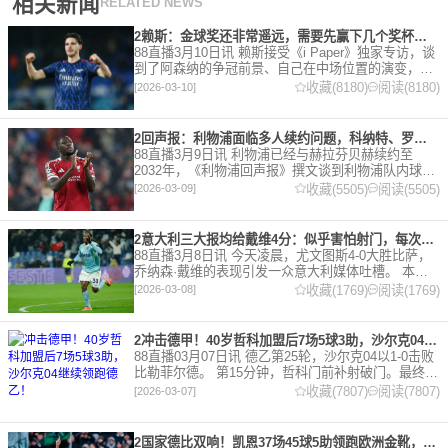
相关新闻
RELATED NEWS
2赖斯：金球奖还非常遥远，需要先赢下几个奖杯，专注当下好好踢球
88直播3月10日讯 赖斯接受《i Paper》独家专访，谈
到了阿森纳的争冠前景、自己在中场位置的演变，以
及对自己被提名金球奖的看法。 任意球 赖斯：“我们
收藏(8180)
阅读(8180)
[2026-03-10]
有一项非常擅长的技能——这背后付出了巨大努力
2回声报：利物浦面临多人续约问题，科纳特、罗伯逊合同今夏到期
88直播3月9日讯 利物浦已经与赫拉芬贝赫续约至
2032年，《利物浦回声报》撰文谈到利物浦队内球员
的合同情况，文章表示，利物浦多位球员面临合同问
收藏(5505)
阅读(5505)
[2026-03-09]
题。 对于利物浦来说，科纳特的合同将在本赛季末到
期，俱乐
2意大利三大报均给戴维4分：似乎害怕射门，每次触球球迷都叹息
88直播3月8日讯 今天凌晨，尤文图斯4-0大胜比萨，
乔纳森·戴维的表现引发一众意大利媒体吐槽。 本场
比赛，戴维半场就被换下，赛后，《米兰体育报》、
收藏(1769)
阅读(1769)
[2026-03-08]
《罗马体育报》和《都灵体育报》三大报都给戴维打
出4分
2冲击德甲！40岁哲科加盟后7场5球3助，沙尔克04继续领跑德乙！
88直播03月07日讯 德乙第25轮，沙尔克04以1-0击败
比勒菲尔德。 第15分钟，哲科门前补射破门。最终凭
借哲科的进球沙尔克04成功拿到3分，继续领跑德
收藏(7807)
阅读(7807)
[2026-03-07]
乙。 哲科还有10天将迎来自己40岁生日，在
2国家德比双响！凯恩37场45球5助领跑欧洲金靴，32岁保持赛季全勤