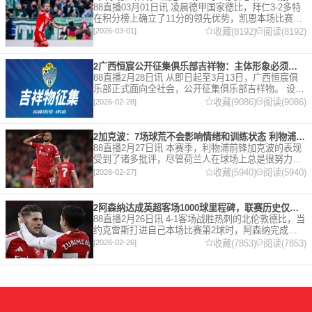
88直播03月01日讯 凌晨德甲国家德比，拜仁3-2多特
在积分榜上确立了11分的领先优势，凯恩本场比赛上
演双响。 本赛季32岁的凯恩仍然保持着超高的效率，
收藏(8192)
阅读(8192)
[2026-03-01]
在到目前为止保持全勤，出战37场比赛，狂轰45
2广西恒宸公开征集俱乐部吉祥物：主体形象必须为龙
88直播2月28日讯 从即日起至3月13日，广西恒宸俱
乐部正式面向全社会，公开征集俱乐部吉祥物。 设计
要求 1. 主体形象：必须为龙。龙，是中华民族的精神
收藏(9086)
阅读(9086)
[2026-02-28]
图腾，象征着力量、进取与好运。在广西，这片山水
2加克波：7场球荒不会影响情绪和训练状态 利物浦如今已不容有失
88直播2月27日讯 本赛季，利物浦前锋加克波的表现
受到了诸多批评，尽管荷兰人在球场上总是很努力。
在接受天空体育采访时，他谈论了诸多话题。 关于球
收藏(5940)
阅读(5940)
[2026-02-27]
队对赛季目前情况的看法 这是一个很好的问题。这个
赛季并
2阿森纳达成英超客场1000球里程碑，联赛历史仅次于曼联的1063球
88直播2月26日讯 4-1客场战胜热刺的北伦敦德比，当
约克雷斯打进自己本场比赛第2球时，阿森纳完成了
一项了不起的成就，枪手成为英超历史第2支在客场
收藏(7853)
阅读(7853)
[2026-02-26]
打进1000球的球队，仅次于曼联的1063球。阿森纳