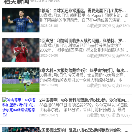
相关新闻
RELATED NEWS
2赖斯：金球奖还非常遥远，需要先赢下几个奖杯，专注当下好好踢球
88直播3月10日讯 赖斯接受《i Paper》独家专访，谈
到了阿森纳的争冠前景、自己在中场位置的演变，以
及对自己被提名金球奖的看法。 任意球 赖斯：“我们
收藏(8180)
阅读(8180)
[2026-03-10]
有一项非常擅长的技能——这背后付出了巨大努力
2回声报：利物浦面临多人续约问题，科纳特、罗伯逊合同今夏到期
88直播3月9日讯 利物浦已经与赫拉芬贝赫续约至
2032年，《利物浦回声报》撰文谈到利物浦队内球员
的合同情况，文章表示，利物浦多位球员面临合同问
收藏(5505)
阅读(5505)
[2026-03-09]
题。 对于利物浦来说，科纳特的合同将在本赛季末到
期，俱乐
2意大利三大报均给戴维4分：似乎害怕射门，每次触球球迷都叹息
88直播3月8日讯 今天凌晨，尤文图斯4-0大胜比萨，
乔纳森·戴维的表现引发一众意大利媒体吐槽。 本场
比赛，戴维半场就被换下，赛后，《米兰体育报》、
收藏(1768)
阅读(1768)
[2026-03-08]
《罗马体育报》和《都灵体育报》三大报都给戴维打
出4分
2冲击德甲！40岁哲科加盟后7场5球3助，沙尔克04继续领跑德乙！
88直播03月07日讯 德乙第25轮，沙尔克04以1-0击败
比勒菲尔德。 第15分钟，哲科门前补射破门。最终凭
借哲科的进球沙尔克04成功拿到3分，继续领跑德
收藏(7807)
阅读(7807)
[2026-03-07]
乙。 哲科还有10天将迎来自己40岁生日，在
2国家德比双响！凯恩37场45球5助领跑欧洲金靴，32岁保持赛季全勤