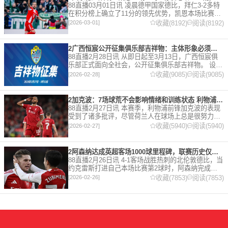
88直播03月01日讯 凌晨德甲国家德比，拜仁3-2多特
在积分榜上确立了11分的领先优势，凯恩本场比赛上
演双响。 本赛季32岁的凯恩仍然保持着超高的效率，
收藏(8192)
阅读(8192)
[2026-03-01]
在到目前为止保持全勤，出战37场比赛，狂轰45
2广西恒宸公开征集俱乐部吉祥物：主体形象必须为龙
88直播2月28日讯 从即日起至3月13日，广西恒宸俱
乐部正式面向全社会，公开征集俱乐部吉祥物。 设计
要求 1. 主体形象：必须为龙。龙，是中华民族的精神
收藏(9085)
阅读(9085)
[2026-02-28]
图腾，象征着力量、进取与好运。在广西，这片山水
2加克波：7场球荒不会影响情绪和训练状态 利物浦如今已不容有失
88直播2月27日讯 本赛季，利物浦前锋加克波的表现
受到了诸多批评，尽管荷兰人在球场上总是很努力。
在接受天空体育采访时，他谈论了诸多话题。 关于球
收藏(5940)
阅读(5940)
[2026-02-27]
队对赛季目前情况的看法 这是一个很好的问题。这个
赛季并
2阿森纳达成英超客场1000球里程碑，联赛历史仅次于曼联的1063球
88直播2月26日讯 4-1客场战胜热刺的北伦敦德比，当
约克雷斯打进自己本场比赛第2球时，阿森纳完成了
一项了不起的成就，枪手成为英超历史第2支在客场
收藏(7853)
阅读(7853)
[2026-02-26]
打进1000球的球队，仅次于曼联的1063球。阿森纳