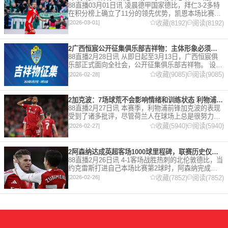
88直播03月01日讯 凌晨德甲国家德比，拜仁3-2多特
在积分榜上确立了11分的领先优势，凯恩本场比赛上
演双响。 本赛季32岁的凯恩仍然保持着超高的效率，
收藏(8192)
阅读(8192)
[2026-03-01]
在到目前为止保持全勤，出战37场比赛，狂轰45
2广西恒宸公开征集俱乐部吉祥物：主体形象必须为龙
88直播2月28日讯 从即日起至3月13日，广西恒宸俱
乐部正式面向全社会，公开征集俱乐部吉祥物。 设计
要求 1. 主体形象：必须为龙。龙，是中华民族的精神
收藏(9085)
阅读(9085)
[2026-02-28]
图腾，象征着力量、进取与好运。在广西，这片山水
2加克波：7场球荒不会影响情绪和训练状态 利物浦如今已不容有失
88直播2月27日讯 本赛季，利物浦前锋加克波的表现
受到了诸多批评，尽管荷兰人在球场上总是很努力。
在接受天空体育采访时，他谈论了诸多话题。 关于球
收藏(5940)
阅读(5940)
[2026-02-27]
队对赛季目前情况的看法 这是一个很好的问题。这个
赛季并
2阿森纳达成英超客场1000球里程碑，联赛历史仅次于曼联的1063球
88直播2月26日讯 4-1客场战胜热刺的北伦敦德比，当
约克雷斯打进自己本场比赛第2球时，阿森纳完成了
一项了不起的成就，枪手成为英超历史第2支在客场
收藏(7852)
阅读(7852)
[2026-02-26]
打进1000球的球队，仅次于曼联的1063球。阿森纳