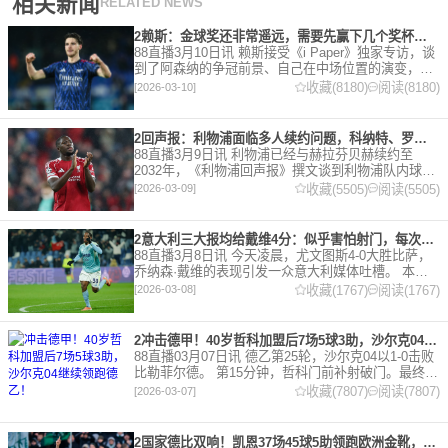
相关新闻
RELATED NEWS
2赖斯：金球奖还非常遥远，需要先赢下几个奖杯，专注当下好好踢球
88直播3月10日讯 赖斯接受《i Paper》独家专访，谈
到了阿森纳的争冠前景、自己在中场位置的演变，以
及对自己被提名金球奖的看法。 任意球 赖斯：“我们
收藏(8180)
阅读(8180)
[2026-03-10]
有一项非常擅长的技能——这背后付出了巨大努力
2回声报：利物浦面临多人续约问题，科纳特、罗伯逊合同今夏到期
88直播3月9日讯 利物浦已经与赫拉芬贝赫续约至
2032年，《利物浦回声报》撰文谈到利物浦队内球员
的合同情况，文章表示，利物浦多位球员面临合同问
收藏(5505)
阅读(5505)
[2026-03-09]
题。 对于利物浦来说，科纳特的合同将在本赛季末到
期，俱乐
2意大利三大报均给戴维4分：似乎害怕射门，每次触球球迷都叹息
88直播3月8日讯 今天凌晨，尤文图斯4-0大胜比萨，
乔纳森·戴维的表现引发一众意大利媒体吐槽。 本场
比赛，戴维半场就被换下，赛后，《米兰体育报》、
收藏(1767)
阅读(1767)
[2026-03-08]
《罗马体育报》和《都灵体育报》三大报都给戴维打
出4分
2冲击德甲！40岁哲科加盟后7场5球3助，沙尔克04继续领跑德乙！
88直播03月07日讯 德乙第25轮，沙尔克04以1-0击败
比勒菲尔德。 第15分钟，哲科门前补射破门。最终凭
借哲科的进球沙尔克04成功拿到3分，继续领跑德
收藏(7807)
阅读(7807)
[2026-03-07]
乙。 哲科还有10天将迎来自己40岁生日，在
2国家德比双响！凯恩37场45球5助领跑欧洲金靴，32岁保持赛季全勤