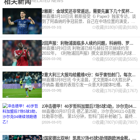
相关新闻
RELATED NEWS
2赖斯：金球奖还非常遥远，需要先赢下几个奖杯，专注当下好好踢球
88直播3月10日讯 赖斯接受《i Paper》独家专访，谈
到了阿森纳的争冠前景、自己在中场位置的演变，以
及对自己被提名金球奖的看法。 任意球 赖斯：“我们
收藏(8180)
阅读(8180)
[2026-03-10]
有一项非常擅长的技能——这背后付出了巨大努力
2回声报：利物浦面临多人续约问题，科纳特、罗伯逊合同今夏到期
88直播3月9日讯 利物浦已经与赫拉芬贝赫续约至
2032年，《利物浦回声报》撰文谈到利物浦队内球员
的合同情况，文章表示，利物浦多位球员面临合同问
收藏(5505)
阅读(5505)
[2026-03-09]
题。 对于利物浦来说，科纳特的合同将在本赛季末到
期，俱乐
2意大利三大报均给戴维4分：似乎害怕射门，每次触球球迷都叹息
88直播3月8日讯 今天凌晨，尤文图斯4-0大胜比萨，
乔纳森·戴维的表现引发一众意大利媒体吐槽。 本场
比赛，戴维半场就被换下，赛后，《米兰体育报》、
收藏(1767)
阅读(1767)
[2026-03-08]
《罗马体育报》和《都灵体育报》三大报都给戴维打
出4分
2冲击德甲！40岁哲科加盟后7场5球3助，沙尔克04继续领跑德乙！
88直播03月07日讯 德乙第25轮，沙尔克04以1-0击败
比勒菲尔德。 第15分钟，哲科门前补射破门。最终凭
借哲科的进球沙尔克04成功拿到3分，继续领跑德
收藏(7807)
阅读(7807)
[2026-03-07]
乙。 哲科还有10天将迎来自己40岁生日，在
2国家德比双响！凯恩37场45球5助领跑欧洲金靴，32岁保持赛季全勤