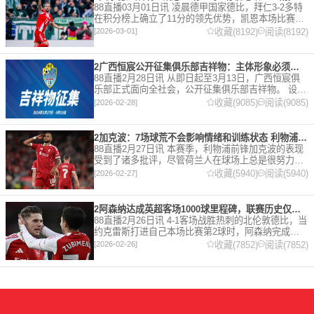
88直播03月01日讯 凌晨德甲国家德比，拜仁3-2多特
在积分榜上确立了11分的领先优势，凯恩本场比赛上
演双响。 本赛季32岁的凯恩仍然保持着超高的效率，
收藏(8192)
阅读(8192)
[2026-03-01]
在到目前为止保持全勤，出战37场比赛，狂轰45
2广西恒宸公开征集俱乐部吉祥物：主体形象必须为龙
88直播2月28日讯 从即日起至3月13日，广西恒宸俱
乐部正式面向全社会，公开征集俱乐部吉祥物。 设计
要求 1. 主体形象：必须为龙。龙，是中华民族的精神
收藏(9085)
阅读(9085)
[2026-02-28]
图腾，象征着力量、进取与好运。在广西，这片山水
2加克波：7场球荒不会影响情绪和训练状态 利物浦如今已不容有失
88直播2月27日讯 本赛季，利物浦前锋加克波的表现
受到了诸多批评，尽管荷兰人在球场上总是很努力。
在接受天空体育采访时，他谈论了诸多话题。 关于球
收藏(5940)
阅读(5940)
[2026-02-27]
队对赛季目前情况的看法 这是一个很好的问题。这个
赛季并
2阿森纳达成英超客场1000球里程碑，联赛历史仅次于曼联的1063球
88直播2月26日讯 4-1客场战胜热刺的北伦敦德比，当
约克雷斯打进自己本场比赛第2球时，阿森纳完成了
一项了不起的成就，枪手成为英超历史第2支在客场
收藏(7852)
阅读(7852)
[2026-02-26]
打进1000球的球队，仅次于曼联的1063球。阿森纳