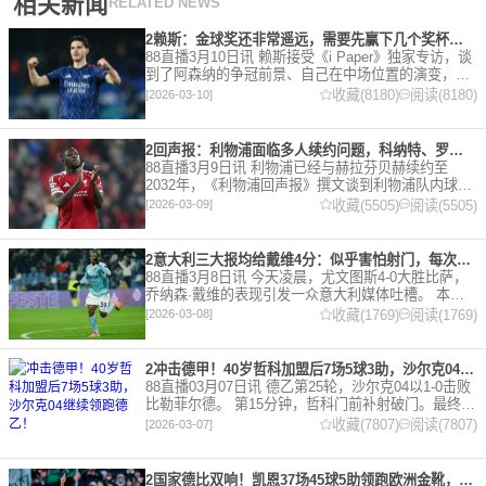
相关新闻
RELATED NEWS
2赖斯：金球奖还非常遥远，需要先赢下几个奖杯，专注当下好好踢球
88直播3月10日讯 赖斯接受《i Paper》独家专访，谈
到了阿森纳的争冠前景、自己在中场位置的演变，以
及对自己被提名金球奖的看法。 任意球 赖斯：“我们
收藏(8180)
阅读(8180)
[2026-03-10]
有一项非常擅长的技能——这背后付出了巨大努力
2回声报：利物浦面临多人续约问题，科纳特、罗伯逊合同今夏到期
88直播3月9日讯 利物浦已经与赫拉芬贝赫续约至
2032年，《利物浦回声报》撰文谈到利物浦队内球员
的合同情况，文章表示，利物浦多位球员面临合同问
收藏(5505)
阅读(5505)
[2026-03-09]
题。 对于利物浦来说，科纳特的合同将在本赛季末到
期，俱乐
2意大利三大报均给戴维4分：似乎害怕射门，每次触球球迷都叹息
88直播3月8日讯 今天凌晨，尤文图斯4-0大胜比萨，
乔纳森·戴维的表现引发一众意大利媒体吐槽。 本场
比赛，戴维半场就被换下，赛后，《米兰体育报》、
收藏(1769)
阅读(1769)
[2026-03-08]
《罗马体育报》和《都灵体育报》三大报都给戴维打
出4分
2冲击德甲！40岁哲科加盟后7场5球3助，沙尔克04继续领跑德乙！
88直播03月07日讯 德乙第25轮，沙尔克04以1-0击败
比勒菲尔德。 第15分钟，哲科门前补射破门。最终凭
借哲科的进球沙尔克04成功拿到3分，继续领跑德
收藏(7807)
阅读(7807)
[2026-03-07]
乙。 哲科还有10天将迎来自己40岁生日，在
2国家德比双响！凯恩37场45球5助领跑欧洲金靴，32岁保持赛季全勤