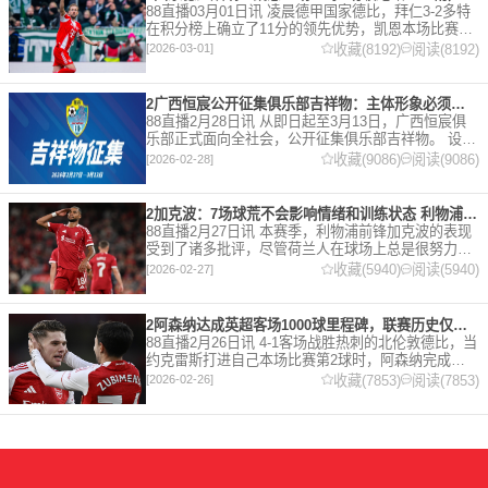
88直播03月01日讯 凌晨德甲国家德比，拜仁3-2多特
在积分榜上确立了11分的领先优势，凯恩本场比赛上
演双响。 本赛季32岁的凯恩仍然保持着超高的效率，
收藏(8192)
阅读(8192)
[2026-03-01]
在到目前为止保持全勤，出战37场比赛，狂轰45
2广西恒宸公开征集俱乐部吉祥物：主体形象必须为龙
88直播2月28日讯 从即日起至3月13日，广西恒宸俱
乐部正式面向全社会，公开征集俱乐部吉祥物。 设计
要求 1. 主体形象：必须为龙。龙，是中华民族的精神
收藏(9086)
阅读(9086)
[2026-02-28]
图腾，象征着力量、进取与好运。在广西，这片山水
2加克波：7场球荒不会影响情绪和训练状态 利物浦如今已不容有失
88直播2月27日讯 本赛季，利物浦前锋加克波的表现
受到了诸多批评，尽管荷兰人在球场上总是很努力。
在接受天空体育采访时，他谈论了诸多话题。 关于球
收藏(5940)
阅读(5940)
[2026-02-27]
队对赛季目前情况的看法 这是一个很好的问题。这个
赛季并
2阿森纳达成英超客场1000球里程碑，联赛历史仅次于曼联的1063球
88直播2月26日讯 4-1客场战胜热刺的北伦敦德比，当
约克雷斯打进自己本场比赛第2球时，阿森纳完成了
一项了不起的成就，枪手成为英超历史第2支在客场
收藏(7853)
阅读(7853)
[2026-02-26]
打进1000球的球队，仅次于曼联的1063球。阿森纳