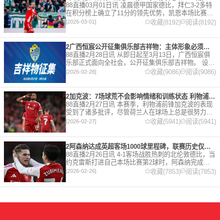
88直播03月01日讯 凌晨德甲国家德比，拜仁3-2多特
在积分榜上确立了11分的领先优势，凯恩本场比赛上
演双响。 本赛季32岁的凯恩仍然保持着超高的效率，
收藏(8192)
阅读(8192)
[2026-03-01]
在到目前为止保持全勤，出战37场比赛，狂轰45
2广西恒宸公开征集俱乐部吉祥物：主体形象必须为龙
88直播2月28日讯 从即日起至3月13日，广西恒宸俱
乐部正式面向全社会，公开征集俱乐部吉祥物。 设计
要求 1. 主体形象：必须为龙。龙，是中华民族的精神
收藏(9086)
阅读(9086)
[2026-02-28]
图腾，象征着力量、进取与好运。在广西，这片山水
2加克波：7场球荒不会影响情绪和训练状态 利物浦如今已不容有失
88直播2月27日讯 本赛季，利物浦前锋加克波的表现
受到了诸多批评，尽管荷兰人在球场上总是很努力。
在接受天空体育采访时，他谈论了诸多话题。 关于球
收藏(5941)
阅读(5941)
[2026-02-27]
队对赛季目前情况的看法 这是一个很好的问题。这个
赛季并
2阿森纳达成英超客场1000球里程碑，联赛历史仅次于曼联的1063球
88直播2月26日讯 4-1客场战胜热刺的北伦敦德比，当
约克雷斯打进自己本场比赛第2球时，阿森纳完成了
一项了不起的成就，枪手成为英超历史第2支在客场
收藏(7853)
阅读(7853)
[2026-02-26]
打进1000球的球队，仅次于曼联的1063球。阿森纳