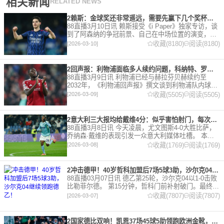
相关新闻
RELATED NEWS
2赖斯：金球奖还非常遥远，需要先赢下几个奖杯，专注当下好好踢球
88直播3月10日讯 赖斯接受《i Paper》独家专访，谈
到了阿森纳的争冠前景、自己在中场位置的演变，以
及对自己被提名金球奖的看法。 任意球 赖斯：“我们
收藏(8180)
阅读(8180)
[2026-03-10]
有一项非常擅长的技能——这背后付出了巨大努力
2回声报：利物浦面临多人续约问题，科纳特、罗伯逊合同今夏到期
88直播3月9日讯 利物浦已经与赫拉芬贝赫续约至
2032年，《利物浦回声报》撰文谈到利物浦队内球员
的合同情况，文章表示，利物浦多位球员面临合同问
收藏(5505)
阅读(5505)
[2026-03-09]
题。 对于利物浦来说，科纳特的合同将在本赛季末到
期，俱乐
2意大利三大报均给戴维4分：似乎害怕射门，每次触球球迷都叹息
88直播3月8日讯 今天凌晨，尤文图斯4-0大胜比萨，
乔纳森·戴维的表现引发一众意大利媒体吐槽。 本场
比赛，戴维半场就被换下，赛后，《米兰体育报》、
收藏(1769)
阅读(1769)
[2026-03-08]
《罗马体育报》和《都灵体育报》三大报都给戴维打
出4分
2冲击德甲！40岁哲科加盟后7场5球3助，沙尔克04继续领跑德乙！
88直播03月07日讯 德乙第25轮，沙尔克04以1-0击败
比勒菲尔德。 第15分钟，哲科门前补射破门。最终凭
借哲科的进球沙尔克04成功拿到3分，继续领跑德
收藏(7807)
阅读(7807)
[2026-03-07]
乙。 哲科还有10天将迎来自己40岁生日，在
2国家德比双响！凯恩37场45球5助领跑欧洲金靴，32岁保持赛季全勤