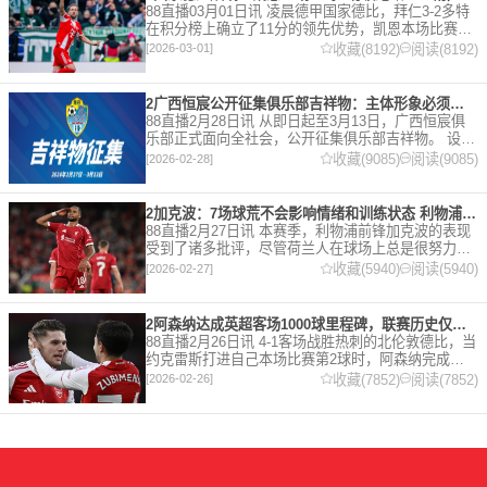
88直播03月01日讯 凌晨德甲国家德比，拜仁3-2多特
在积分榜上确立了11分的领先优势，凯恩本场比赛上
演双响。 本赛季32岁的凯恩仍然保持着超高的效率，
收藏(8192)
阅读(8192)
[2026-03-01]
在到目前为止保持全勤，出战37场比赛，狂轰45
2广西恒宸公开征集俱乐部吉祥物：主体形象必须为龙
88直播2月28日讯 从即日起至3月13日，广西恒宸俱
乐部正式面向全社会，公开征集俱乐部吉祥物。 设计
要求 1. 主体形象：必须为龙。龙，是中华民族的精神
收藏(9085)
阅读(9085)
[2026-02-28]
图腾，象征着力量、进取与好运。在广西，这片山水
2加克波：7场球荒不会影响情绪和训练状态 利物浦如今已不容有失
88直播2月27日讯 本赛季，利物浦前锋加克波的表现
受到了诸多批评，尽管荷兰人在球场上总是很努力。
在接受天空体育采访时，他谈论了诸多话题。 关于球
收藏(5940)
阅读(5940)
[2026-02-27]
队对赛季目前情况的看法 这是一个很好的问题。这个
赛季并
2阿森纳达成英超客场1000球里程碑，联赛历史仅次于曼联的1063球
88直播2月26日讯 4-1客场战胜热刺的北伦敦德比，当
约克雷斯打进自己本场比赛第2球时，阿森纳完成了
一项了不起的成就，枪手成为英超历史第2支在客场
收藏(7852)
阅读(7852)
[2026-02-26]
打进1000球的球队，仅次于曼联的1063球。阿森纳