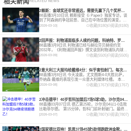
相关新闻
RELATED NEWS
2赖斯：金球奖还非常遥远，需要先赢下几个奖杯，专注当下好好踢球
88直播3月10日讯 赖斯接受《i Paper》独家专访，谈
到了阿森纳的争冠前景、自己在中场位置的演变，以
及对自己被提名金球奖的看法。 任意球 赖斯：“我们
收藏(8180)
阅读(8180)
[2026-03-10]
有一项非常擅长的技能——这背后付出了巨大努力
2回声报：利物浦面临多人续约问题，科纳特、罗伯逊合同今夏到期
88直播3月9日讯 利物浦已经与赫拉芬贝赫续约至
2032年，《利物浦回声报》撰文谈到利物浦队内球员
的合同情况，文章表示，利物浦多位球员面临合同问
收藏(5505)
阅读(5505)
[2026-03-09]
题。 对于利物浦来说，科纳特的合同将在本赛季末到
期，俱乐
2意大利三大报均给戴维4分：似乎害怕射门，每次触球球迷都叹息
88直播3月8日讯 今天凌晨，尤文图斯4-0大胜比萨，
乔纳森·戴维的表现引发一众意大利媒体吐槽。 本场
比赛，戴维半场就被换下，赛后，《米兰体育报》、
收藏(1767)
阅读(1767)
[2026-03-08]
《罗马体育报》和《都灵体育报》三大报都给戴维打
出4分
2冲击德甲！40岁哲科加盟后7场5球3助，沙尔克04继续领跑德乙！
88直播03月07日讯 德乙第25轮，沙尔克04以1-0击败
比勒菲尔德。 第15分钟，哲科门前补射破门。最终凭
借哲科的进球沙尔克04成功拿到3分，继续领跑德
收藏(7807)
阅读(7807)
[2026-03-07]
乙。 哲科还有10天将迎来自己40岁生日，在
2国家德比双响！凯恩37场45球5助领跑欧洲金靴，32岁保持赛季全勤