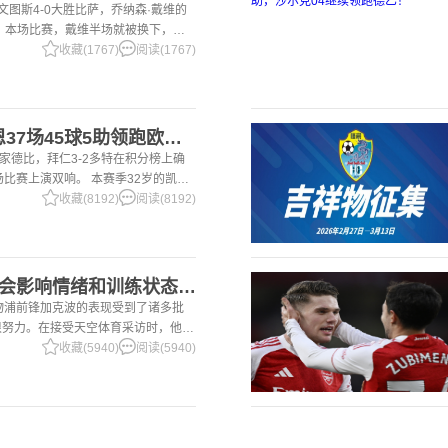
尤文图斯4-0大胜比萨，乔纳森·戴维的
 本场比赛，戴维半场就被换下，赛
体育报》和《都灵体育报》三大报都给
收藏(1767)
阅读(1767)
2国家德比双响！凯恩37场45球5助领跑欧洲金靴，32岁保持赛季全勤
国家德比，拜仁3-2多特在积分榜上确
场比赛上演双响。 本赛季32岁的凯恩
前为止保持全勤，出战37场比赛，狂
收藏(8192)
阅读(8192)
2加克波：7场球荒不会影响情绪和训练状态 利物浦如今已不容有失
利物浦前锋加克波的表现受到了诸多批
很努力。在接受天空体育采访时，他谈
季目前情况的看法 这是一个很好的问
收藏(5940)
阅读(5940)