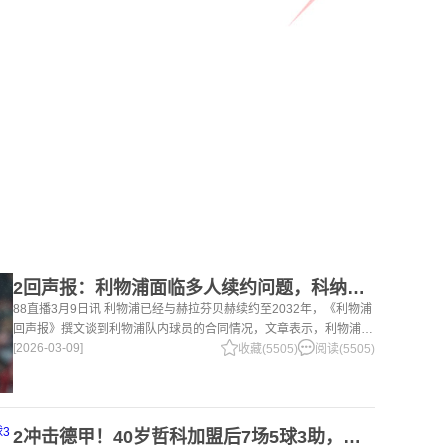
2回声报：利物浦面临多人续约问题，科纳特、罗伯逊合同今夏到期
88直播3月9日讯 利物浦已经与赫拉芬贝赫续约至2032年，《利物浦
回声报》撰文谈到利物浦队内球员的合同情况，文章表示，利物浦多
[2026-03-09]
位球员面临合同问题。 对于利物浦来说，科纳特的合同将在本赛季
收藏(5505)
阅读(5505)
末到期，俱乐
2冲击德甲！40岁哲科加盟后7场5球3助，沙尔克04继续领跑德乙！