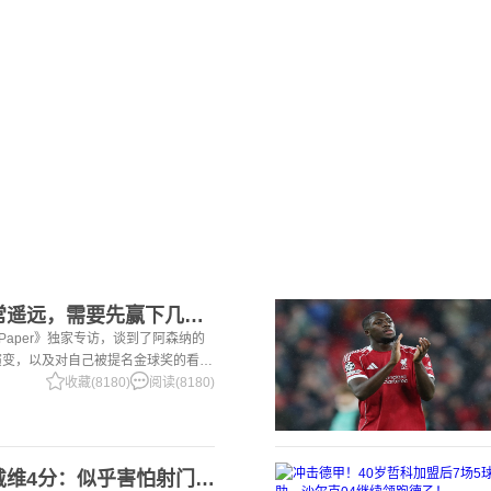
2赖斯：金球奖还非常遥远，需要先赢下几个奖杯，专注当下好好踢球
i Paper》独家专访，谈到了阿森纳的
演变，以及对自己被提名金球奖的看
一项非常擅长的技能——这背后付出了巨
收藏(8180)
阅读(8180)
2意大利三大报均给戴维4分：似乎害怕射门，每次触球球迷都叹息