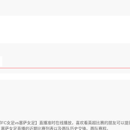
【喀拉拉邦FC女足vs塞萨女足】直播准时在线播放，喜欢看英超比赛的朋友
、塞萨女足直播的近期比赛列表以及两队历史交锋、两队赛程。