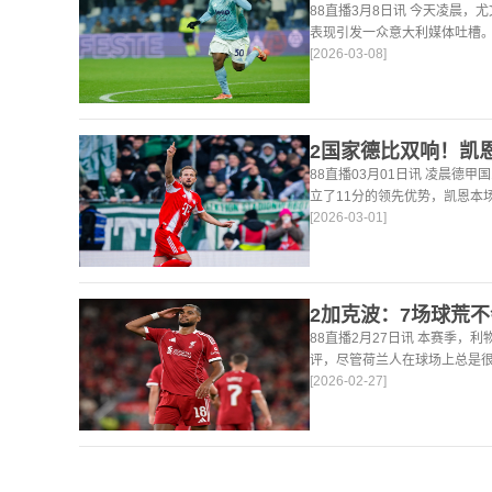
88直播3月8日讯 今天凌晨，
表现引发一众意大利媒体吐槽。
[2026-03-08]
后，《米兰体育报》、《罗马
戴维打出4分
88直播03月01日讯 凌晨德甲
立了11分的领先优势，凯恩本
[2026-03-01]
仍然保持着超高的效率，在到目
轰45
88直播2月27日讯 本赛季，
评，尽管荷兰人在球场上总是
[2026-02-27]
论了诸多话题。 关于球队对赛
题。这个赛季并