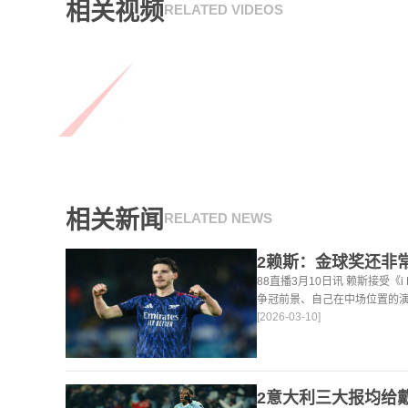
相关视频
RELATED VIDEOS
相关新闻
RELATED NEWS
88直播3月10日讯 赖斯接受《
争冠前景、自己在中场位置的
[2026-03-10]
法。 任意球 赖斯：“我们有
大努力