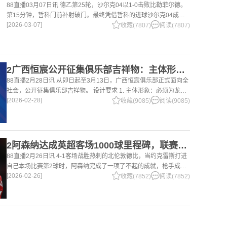
88直播03月07日讯 德乙第25轮，沙尔克04以1-0击败比勒菲尔德。
第15分钟，哲科门前补射破门。最终凭借哲科的进球沙尔克04成功
[2026-03-07]
拿到3分，继续领跑德乙。 哲科还有10天将迎来自己40岁生日，在
收藏(7807)
阅读(7807)
2广西恒宸公开征集俱乐部吉祥物：主体形象必须为龙
88直播2月28日讯 从即日起至3月13日，广西恒宸俱乐部正式面向全
社会，公开征集俱乐部吉祥物。 设计要求 1. 主体形象：必须为龙。
[2026-02-28]
龙，是中华民族的精神图腾，象征着力量、进取与好运。在广西，这
收藏(9085)
阅读(9085)
片山水
2阿森纳达成英超客场1000球里程碑，联赛历史仅次于曼联的1063球
88直播2月26日讯 4-1客场战胜热刺的北伦敦德比，当约克雷斯打进
自己本场比赛第2球时，阿森纳完成了一项了不起的成就，枪手成为
[2026-02-26]
英超历史第2支在客场打进1000球的球队，仅次于曼联的1063球。
收藏(7852)
阅读(7852)
阿森纳