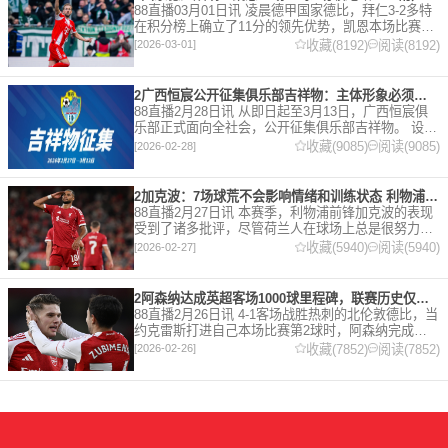
88直播03月01日讯 凌晨德甲国家德比，拜仁3-2多特
在积分榜上确立了11分的领先优势，凯恩本场比赛上
演双响。 本赛季32岁的凯恩仍然保持着超高的效率，
收藏(8192)
阅读(8192)
[2026-03-01]
在到目前为止保持全勤，出战37场比赛，狂轰45
2广西恒宸公开征集俱乐部吉祥物：主体形象必须为龙
88直播2月28日讯 从即日起至3月13日，广西恒宸俱
乐部正式面向全社会，公开征集俱乐部吉祥物。 设计
要求 1. 主体形象：必须为龙。龙，是中华民族的精神
收藏(9085)
阅读(9085)
[2026-02-28]
图腾，象征着力量、进取与好运。在广西，这片山水
2加克波：7场球荒不会影响情绪和训练状态 利物浦如今已不容有失
88直播2月27日讯 本赛季，利物浦前锋加克波的表现
受到了诸多批评，尽管荷兰人在球场上总是很努力。
在接受天空体育采访时，他谈论了诸多话题。 关于球
收藏(5940)
阅读(5940)
[2026-02-27]
队对赛季目前情况的看法 这是一个很好的问题。这个
赛季并
2阿森纳达成英超客场1000球里程碑，联赛历史仅次于曼联的1063球
88直播2月26日讯 4-1客场战胜热刺的北伦敦德比，当
约克雷斯打进自己本场比赛第2球时，阿森纳完成了
一项了不起的成就，枪手成为英超历史第2支在客场
收藏(7852)
阅读(7852)
[2026-02-26]
打进1000球的球队，仅次于曼联的1063球。阿森纳