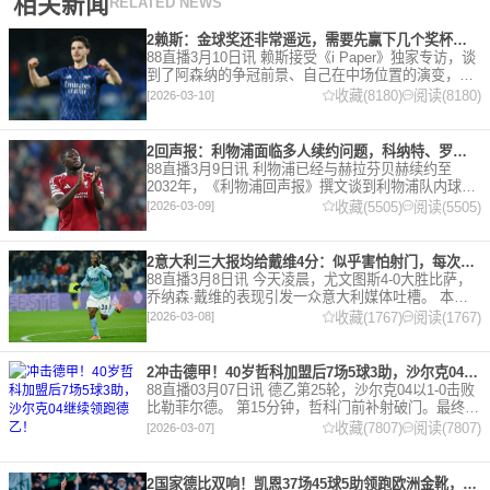
相关新闻
RELATED NEWS
2赖斯：金球奖还非常遥远，需要先赢下几个奖杯，专注当下好好踢球
88直播3月10日讯 赖斯接受《i Paper》独家专访，谈
到了阿森纳的争冠前景、自己在中场位置的演变，以
及对自己被提名金球奖的看法。 任意球 赖斯：“我们
收藏(8180)
阅读(8180)
[2026-03-10]
有一项非常擅长的技能——这背后付出了巨大努力
2回声报：利物浦面临多人续约问题，科纳特、罗伯逊合同今夏到期
88直播3月9日讯 利物浦已经与赫拉芬贝赫续约至
2032年，《利物浦回声报》撰文谈到利物浦队内球员
的合同情况，文章表示，利物浦多位球员面临合同问
收藏(5505)
阅读(5505)
[2026-03-09]
题。 对于利物浦来说，科纳特的合同将在本赛季末到
期，俱乐
2意大利三大报均给戴维4分：似乎害怕射门，每次触球球迷都叹息
88直播3月8日讯 今天凌晨，尤文图斯4-0大胜比萨，
乔纳森·戴维的表现引发一众意大利媒体吐槽。 本场
比赛，戴维半场就被换下，赛后，《米兰体育报》、
收藏(1767)
阅读(1767)
[2026-03-08]
《罗马体育报》和《都灵体育报》三大报都给戴维打
出4分
2冲击德甲！40岁哲科加盟后7场5球3助，沙尔克04继续领跑德乙！
88直播03月07日讯 德乙第25轮，沙尔克04以1-0击败
比勒菲尔德。 第15分钟，哲科门前补射破门。最终凭
借哲科的进球沙尔克04成功拿到3分，继续领跑德
收藏(7807)
阅读(7807)
[2026-03-07]
乙。 哲科还有10天将迎来自己40岁生日，在
2国家德比双响！凯恩37场45球5助领跑欧洲金靴，32岁保持赛季全勤