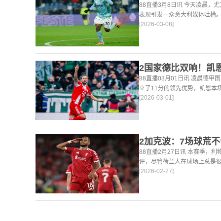
88直播3月8日讯 今天凌晨，
表现引发一众意大利媒体吐槽。
[2026-03-08]
后，《米兰体育报》、《罗马
戴维打出4分
88直播03月01日讯 凌晨德甲
立了11分的领先优势，凯恩本
[2026-03-01]
仍然保持着超高的效率，在到目
轰45
88直播2月27日讯 本赛季，
评，尽管荷兰人在球场上总是
[2026-02-27]
论了诸多话题。 关于球队对赛
题。这个赛季并