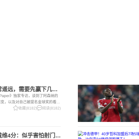
2赖斯：金球奖还非常遥远，需要先赢下几个奖杯，专注当下好好踢球
i Paper》独家专访，谈到了阿森纳的
演变，以及对自己被提名金球奖的看
一项非常擅长的技能——这背后付出了巨
收藏(8182)
阅读(8182)
2意大利三大报均给戴维4分：似乎害怕射门，每次触球球迷都叹息