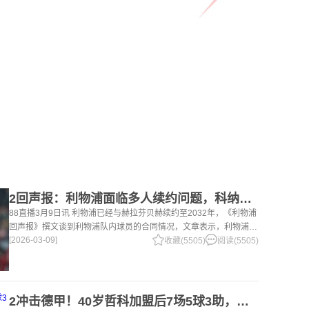
2回声报：利物浦面临多人续约问题，科纳特、罗伯逊合同今夏到期
88直播3月9日讯 利物浦已经与赫拉芬贝赫续约至2032年，《利物浦
回声报》撰文谈到利物浦队内球员的合同情况，文章表示，利物浦多
[2026-03-09]
位球员面临合同问题。 对于利物浦来说，科纳特的合同将在本赛季
收藏(5505)
阅读(5505)
末到期，俱乐
2冲击德甲！40岁哲科加盟后7场5球3助，沙尔克04继续领跑德乙！