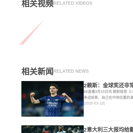
相关视频
RELATED VIDEOS
相关新闻
RELATED NEWS
88直播3月10日讯 赖斯接受《
争冠前景、自己在中场位置的
[2026-03-10]
法。 任意球 赖斯：“我们有
大努力