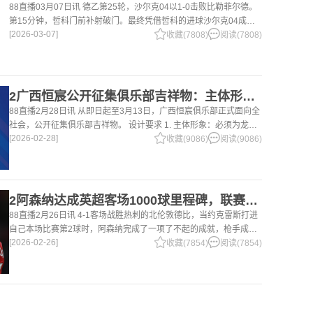
88直播03月07日讯 德乙第25轮，沙尔克04以1-0击败比勒菲尔德。
第15分钟，哲科门前补射破门。最终凭借哲科的进球沙尔克04成功
[2026-03-07]
拿到3分，继续领跑德乙。 哲科还有10天将迎来自己40岁生日，在
收藏(7808)
阅读(7808)
2广西恒宸公开征集俱乐部吉祥物：主体形象必须为龙
88直播2月28日讯 从即日起至3月13日，广西恒宸俱乐部正式面向全
社会，公开征集俱乐部吉祥物。 设计要求 1. 主体形象：必须为龙。
[2026-02-28]
龙，是中华民族的精神图腾，象征着力量、进取与好运。在广西，这
收藏(9086)
阅读(9086)
片山水
2阿森纳达成英超客场1000球里程碑，联赛历史仅次于曼联的1063球
88直播2月26日讯 4-1客场战胜热刺的北伦敦德比，当约克雷斯打进
自己本场比赛第2球时，阿森纳完成了一项了不起的成就，枪手成为
[2026-02-26]
英超历史第2支在客场打进1000球的球队，仅次于曼联的1063球。
收藏(7854)
阅读(7854)
阿森纳