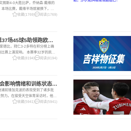
尤文图斯4-0大胜比萨，乔纳森·戴维的
 本场比赛，戴维半场就被换下，赛
体育报》和《都灵体育报》三大报都给
收藏(1769)
阅读(1769)
2国家德比双响！凯恩37场45球5助领跑欧洲金靴，32岁保持赛季全勤
国家德比，拜仁3-2多特在积分榜上确
场比赛上演双响。 本赛季32岁的凯恩
前为止保持全勤，出战37场比赛，狂
收藏(8194)
阅读(8194)
2加克波：7场球荒不会影响情绪和训练状态 利物浦如今已不容有失
利物浦前锋加克波的表现受到了诸多批
很努力。在接受天空体育采访时，他谈
季目前情况的看法 这是一个很好的问
收藏(5941)
阅读(5941)