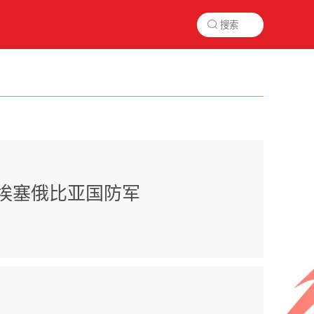

埃塞俄比亚国防军