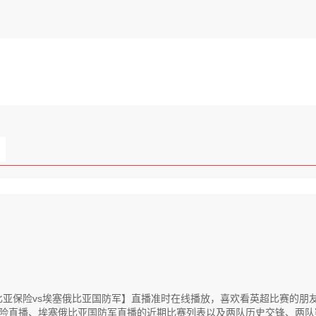
【埃塞俄比亚保险vs埃塞俄比亚国防军】直播准时在线播放，喜欢看英超比赛
险直播、埃塞俄比亚国防军直播的近期比赛列表以及两队历史交锋、两队