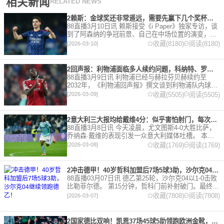
相关新闻
RELATED NEWS
2赖斯：金球奖还非常遥远，需要先赢下几个奖杯，专注当下好好踢球
88直播3月10日讯 赖斯接受《i Paper》独家专访，谈
到了阿森纳的争冠前景、自己在中场位置的演变，以
及对自己被提名金球奖的看法。 任意球 赖斯：“我们
收藏(8180)
阅读(8180)
[2026-03-10]
有一项非常擅长的技能——这背后付出了巨大努力
2回声报：利物浦面临多人续约问题，科纳特、罗伯逊合同今夏到期
88直播3月9日讯 利物浦已经与赫拉芬贝赫续约至
2032年，《利物浦回声报》撰文谈到利物浦队内球员
的合同情况，文章表示，利物浦多位球员面临合同问
收藏(5505)
阅读(5505)
[2026-03-09]
题。 对于利物浦来说，科纳特的合同将在本赛季末到
期，俱乐
2意大利三大报均给戴维4分：似乎害怕射门，每次触球球迷都叹息
88直播3月8日讯 今天凌晨，尤文图斯4-0大胜比萨，
乔纳森·戴维的表现引发一众意大利媒体吐槽。 本场
比赛，戴维半场就被换下，赛后，《米兰体育报》、
收藏(1769)
阅读(1769)
[2026-03-08]
《罗马体育报》和《都灵体育报》三大报都给戴维打
出4分
2冲击德甲！40岁哲科加盟后7场5球3助，沙尔克04继续领跑德乙！
88直播03月07日讯 德乙第25轮，沙尔克04以1-0击败
比勒菲尔德。 第15分钟，哲科门前补射破门。最终凭
借哲科的进球沙尔克04成功拿到3分，继续领跑德
收藏(7808)
阅读(7808)
[2026-03-07]
乙。 哲科还有10天将迎来自己40岁生日，在
2国家德比双响！凯恩37场45球5助领跑欧洲金靴，32岁保持赛季全勤