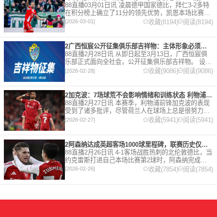
88直播03月01日讯 凌晨德甲国家德比，拜仁3-2多特
在积分榜上确立了11分的领先优势，凯恩本场比赛上
演双响。 本赛季32岁的凯恩仍然保持着超高的效率，
收藏(8194)
阅读(8194)
[2026-03-01]
在到目前为止保持全勤，出战37场比赛，狂轰45
2广西恒宸公开征集俱乐部吉祥物：主体形象必须为龙
88直播2月28日讯 从即日起至3月13日，广西恒宸俱
乐部正式面向全社会，公开征集俱乐部吉祥物。 设计
要求 1. 主体形象：必须为龙。龙，是中华民族的精神
收藏(9086)
阅读(9086)
[2026-02-28]
图腾，象征着力量、进取与好运。在广西，这片山水
2加克波：7场球荒不会影响情绪和训练状态 利物浦如今已不容有失
88直播2月27日讯 本赛季，利物浦前锋加克波的表现
受到了诸多批评，尽管荷兰人在球场上总是很努力。
在接受天空体育采访时，他谈论了诸多话题。 关于球
收藏(5941)
阅读(5941)
[2026-02-27]
队对赛季目前情况的看法 这是一个很好的问题。这个
赛季并
2阿森纳达成英超客场1000球里程碑，联赛历史仅次于曼联的1063球
88直播2月26日讯 4-1客场战胜热刺的北伦敦德比，当
约克雷斯打进自己本场比赛第2球时，阿森纳完成了
一项了不起的成就，枪手成为英超历史第2支在客场
收藏(7854)
阅读(7854)
[2026-02-26]
打进1000球的球队，仅次于曼联的1063球。阿森纳