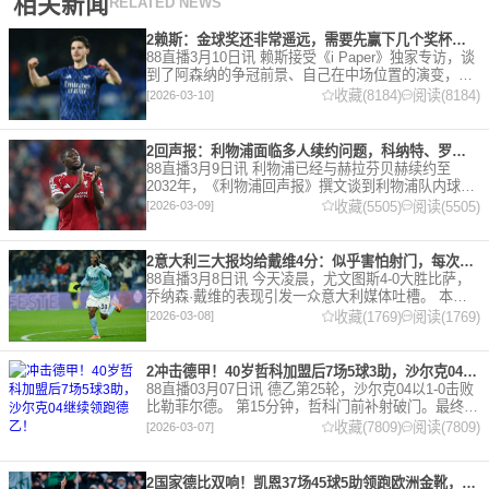
相关新闻
RELATED NEWS
2赖斯：金球奖还非常遥远，需要先赢下几个奖杯，专注当下好好踢球
88直播3月10日讯 赖斯接受《i Paper》独家专访，谈
到了阿森纳的争冠前景、自己在中场位置的演变，以
及对自己被提名金球奖的看法。 任意球 赖斯：“我们
收藏(8184)
阅读(8184)
[2026-03-10]
有一项非常擅长的技能——这背后付出了巨大努力
2回声报：利物浦面临多人续约问题，科纳特、罗伯逊合同今夏到期
88直播3月9日讯 利物浦已经与赫拉芬贝赫续约至
2032年，《利物浦回声报》撰文谈到利物浦队内球员
的合同情况，文章表示，利物浦多位球员面临合同问
收藏(5505)
阅读(5505)
[2026-03-09]
题。 对于利物浦来说，科纳特的合同将在本赛季末到
期，俱乐
2意大利三大报均给戴维4分：似乎害怕射门，每次触球球迷都叹息
88直播3月8日讯 今天凌晨，尤文图斯4-0大胜比萨，
乔纳森·戴维的表现引发一众意大利媒体吐槽。 本场
比赛，戴维半场就被换下，赛后，《米兰体育报》、
收藏(1769)
阅读(1769)
[2026-03-08]
《罗马体育报》和《都灵体育报》三大报都给戴维打
出4分
2冲击德甲！40岁哲科加盟后7场5球3助，沙尔克04继续领跑德乙！
88直播03月07日讯 德乙第25轮，沙尔克04以1-0击败
比勒菲尔德。 第15分钟，哲科门前补射破门。最终凭
借哲科的进球沙尔克04成功拿到3分，继续领跑德
收藏(7809)
阅读(7809)
[2026-03-07]
乙。 哲科还有10天将迎来自己40岁生日，在
2国家德比双响！凯恩37场45球5助领跑欧洲金靴，32岁保持赛季全勤