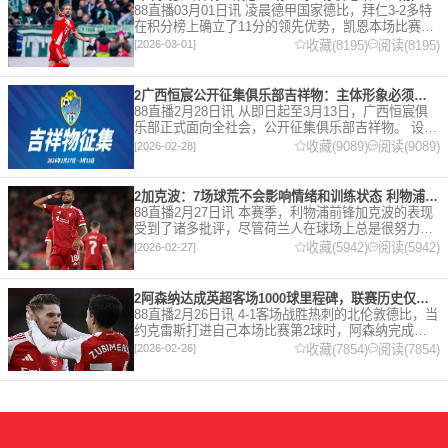
88直播03月01日讯 凌晨德甲国家德比，拜仁3-2多特
在积分榜上确立了11分的领先优势，凯恩本场比赛上
演双响。 本赛季32岁的凯恩仍然保持着超高的效率，
收藏(8195)
阅读(8195)
[2026-03-01]
在到目前为止保持全勤，出战37场比赛，狂轰45
2广西恒宸公开征集俱乐部吉祥物：主体形象必须为龙
88直播2月28日讯 从即日起至3月13日，广西恒宸俱
乐部正式面向全社会，公开征集俱乐部吉祥物。 设计
要求 1. 主体形象：必须为龙。龙，是中华民族的精神
收藏(9089)
阅读(9089)
[2026-02-28]
图腾，象征着力量、进取与好运。在广西，这片山水
2加克波：7场球荒不会影响情绪和训练状态 利物浦如今已不容有失
88直播2月27日讯 本赛季，利物浦前锋加克波的表现
受到了诸多批评，尽管荷兰人在球场上总是很努力。
在接受天空体育采访时，他谈论了诸多话题。 关于球
收藏(5942)
阅读(5942)
[2026-02-27]
队对赛季目前情况的看法 这是一个很好的问题。这个
赛季并
2阿森纳达成英超客场1000球里程碑，联赛历史仅次于曼联的1063球
88直播2月26日讯 4-1客场战胜热刺的北伦敦德比，当
约克雷斯打进自己本场比赛第2球时，阿森纳完成了
一项了不起的成就，枪手成为英超历史第2支在客场
收藏(7854)
阅读(7854)
[2026-02-26]
打进1000球的球队，仅次于曼联的1063球。阿森纳