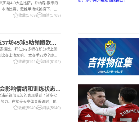
尤文图斯4-0大胜比萨，乔纳森·戴维的
 本场比赛，戴维半场就被换下，赛
体育报》和《都灵体育报》三大报都给
收藏(1769)
阅读(1769)
2国家德比双响！凯恩37场45球5助领跑欧洲金靴，32岁保持赛季全勤
国家德比，拜仁3-2多特在积分榜上确
场比赛上演双响。 本赛季32岁的凯恩
前为止保持全勤，出战37场比赛，狂
收藏(8192)
阅读(8192)
2加克波：7场球荒不会影响情绪和训练状态 利物浦如今已不容有失
利物浦前锋加克波的表现受到了诸多批
很努力。在接受天空体育采访时，他谈
季目前情况的看法 这是一个很好的问
收藏(5940)
阅读(5940)