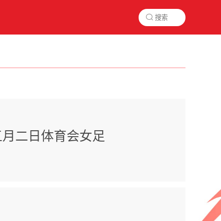

五月二日体育会女足