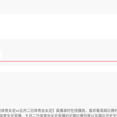
联【林伯奥体育女足vs五月二日体育会女足】直播准时在线播放，喜欢看英超
体育女足直播、五月二日体育会女足直播的近期比赛列表以及两队历史交