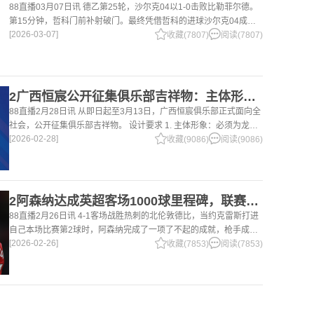
88直播03月07日讯 德乙第25轮，沙尔克04以1-0击败比勒菲尔德。
第15分钟，哲科门前补射破门。最终凭借哲科的进球沙尔克04成功
[2026-03-07]
拿到3分，继续领跑德乙。 哲科还有10天将迎来自己40岁生日，在
收藏(7807)
阅读(7807)
2广西恒宸公开征集俱乐部吉祥物：主体形象必须为龙
88直播2月28日讯 从即日起至3月13日，广西恒宸俱乐部正式面向全
社会，公开征集俱乐部吉祥物。 设计要求 1. 主体形象：必须为龙。
[2026-02-28]
龙，是中华民族的精神图腾，象征着力量、进取与好运。在广西，这
收藏(9086)
阅读(9086)
片山水
2阿森纳达成英超客场1000球里程碑，联赛历史仅次于曼联的1063球
88直播2月26日讯 4-1客场战胜热刺的北伦敦德比，当约克雷斯打进
自己本场比赛第2球时，阿森纳完成了一项了不起的成就，枪手成为
[2026-02-26]
英超历史第2支在客场打进1000球的球队，仅次于曼联的1063球。
收藏(7853)
阅读(7853)
阿森纳