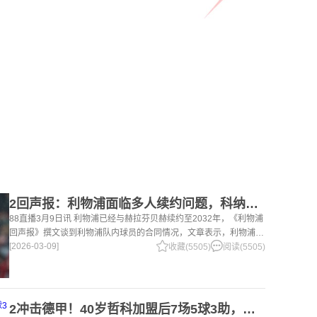
2回声报：利物浦面临多人续约问题，科纳特、罗伯逊合同今夏到期
88直播3月9日讯 利物浦已经与赫拉芬贝赫续约至2032年，《利物浦
回声报》撰文谈到利物浦队内球员的合同情况，文章表示，利物浦多
[2026-03-09]
位球员面临合同问题。 对于利物浦来说，科纳特的合同将在本赛季
收藏(5505)
阅读(5505)
末到期，俱乐
2冲击德甲！40岁哲科加盟后7场5球3助，沙尔克04继续领跑德乙！