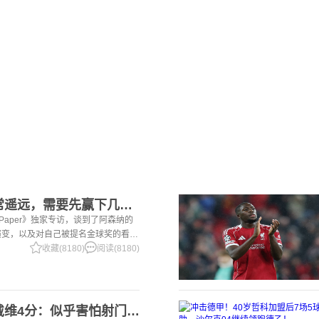
2赖斯：金球奖还非常遥远，需要先赢下几个奖杯，专注当下好好踢球
i Paper》独家专访，谈到了阿森纳的
演变，以及对自己被提名金球奖的看
一项非常擅长的技能——这背后付出了巨
收藏(8180)
阅读(8180)
2意大利三大报均给戴维4分：似乎害怕射门，每次触球球迷都叹息