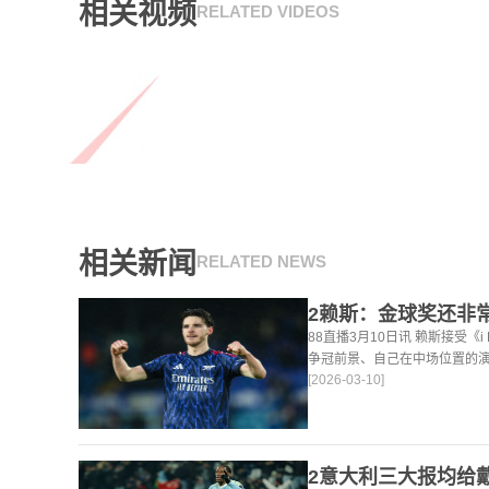
相关视频
RELATED VIDEOS
相关新闻
RELATED NEWS
88直播3月10日讯 赖斯接受《
争冠前景、自己在中场位置的
[2026-03-10]
法。 任意球 赖斯：“我们有
大努力