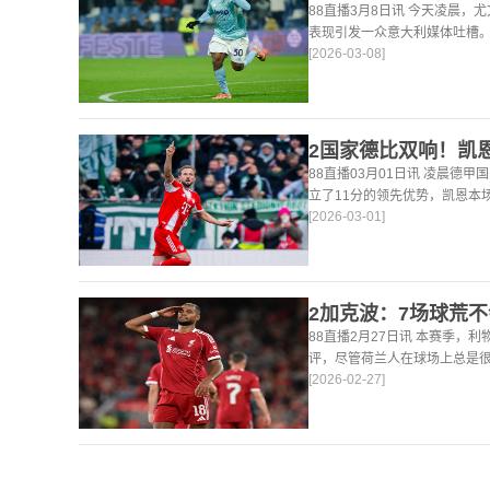
88直播3月8日讯 今天凌晨，
表现引发一众意大利媒体吐槽。
[2026-03-08]
后，《米兰体育报》、《罗马
戴维打出4分
88直播03月01日讯 凌晨德甲
立了11分的领先优势，凯恩本
[2026-03-01]
仍然保持着超高的效率，在到目
轰45
88直播2月27日讯 本赛季，
评，尽管荷兰人在球场上总是
[2026-02-27]
论了诸多话题。 关于球队对赛
题。这个赛季并