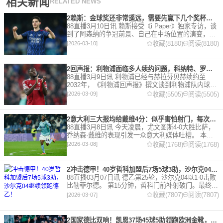
相关新闻
RELATED NEWS
2赖斯：金球奖还非常遥远，需要先赢下几个奖杯，专注当下好好踢球
88直播3月10日讯 赖斯接受《i Paper》独家专访，谈
到了阿森纳的争冠前景、自己在中场位置的演变，以
及对自己被提名金球奖的看法。 任意球 赖斯：“我们
收藏(8180)
阅读(8180)
[2026-03-10]
有一项非常擅长的技能——这背后付出了巨大努力
2回声报：利物浦面临多人续约问题，科纳特、罗伯逊合同今夏到期
88直播3月9日讯 利物浦已经与赫拉芬贝赫续约至
2032年，《利物浦回声报》撰文谈到利物浦队内球员
的合同情况，文章表示，利物浦多位球员面临合同问
收藏(5505)
阅读(5505)
[2026-03-09]
题。 对于利物浦来说，科纳特的合同将在本赛季末到
期，俱乐
2意大利三大报均给戴维4分：似乎害怕射门，每次触球球迷都叹息
88直播3月8日讯 今天凌晨，尤文图斯4-0大胜比萨，
乔纳森·戴维的表现引发一众意大利媒体吐槽。 本场
比赛，戴维半场就被换下，赛后，《米兰体育报》、
收藏(1768)
阅读(1768)
[2026-03-08]
《罗马体育报》和《都灵体育报》三大报都给戴维打
出4分
2冲击德甲！40岁哲科加盟后7场5球3助，沙尔克04继续领跑德乙！
88直播03月07日讯 德乙第25轮，沙尔克04以1-0击败
比勒菲尔德。 第15分钟，哲科门前补射破门。最终凭
借哲科的进球沙尔克04成功拿到3分，继续领跑德
收藏(7807)
阅读(7807)
[2026-03-07]
乙。 哲科还有10天将迎来自己40岁生日，在
2国家德比双响！凯恩37场45球5助领跑欧洲金靴，32岁保持赛季全勤