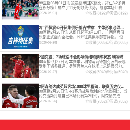
88直播03月01日讯 凌晨德甲国家德比，拜仁3-2多特
在积分榜上确立了11分的领先优势，凯恩本场比赛上
演双响。 本赛季32岁的凯恩仍然保持着超高的效率，
收藏(8192)
阅读(8192)
[2026-03-01]
在到目前为止保持全勤，出战37场比赛，狂轰45
2广西恒宸公开征集俱乐部吉祥物：主体形象必须为龙
88直播2月28日讯 从即日起至3月13日，广西恒宸俱
乐部正式面向全社会，公开征集俱乐部吉祥物。 设计
要求 1. 主体形象：必须为龙。龙，是中华民族的精神
收藏(9085)
阅读(9085)
[2026-02-28]
图腾，象征着力量、进取与好运。在广西，这片山水
2加克波：7场球荒不会影响情绪和训练状态 利物浦如今已不容有失
88直播2月27日讯 本赛季，利物浦前锋加克波的表现
受到了诸多批评，尽管荷兰人在球场上总是很努力。
在接受天空体育采访时，他谈论了诸多话题。 关于球
收藏(5940)
阅读(5940)
[2026-02-27]
队对赛季目前情况的看法 这是一个很好的问题。这个
赛季并
2阿森纳达成英超客场1000球里程碑，联赛历史仅次于曼联的1063球
88直播2月26日讯 4-1客场战胜热刺的北伦敦德比，当
约克雷斯打进自己本场比赛第2球时，阿森纳完成了
一项了不起的成就，枪手成为英超历史第2支在客场
收藏(7852)
阅读(7852)
[2026-02-26]
打进1000球的球队，仅次于曼联的1063球。阿森纳