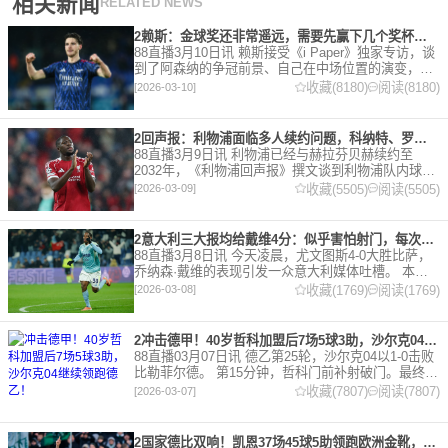
相关新闻
RELATED NEWS
2赖斯：金球奖还非常遥远，需要先赢下几个奖杯，专注当下好好踢球
88直播3月10日讯 赖斯接受《i Paper》独家专访，谈
到了阿森纳的争冠前景、自己在中场位置的演变，以
及对自己被提名金球奖的看法。 任意球 赖斯：“我们
收藏(8180)
阅读(8180)
[2026-03-10]
有一项非常擅长的技能——这背后付出了巨大努力
2回声报：利物浦面临多人续约问题，科纳特、罗伯逊合同今夏到期
88直播3月9日讯 利物浦已经与赫拉芬贝赫续约至
2032年，《利物浦回声报》撰文谈到利物浦队内球员
的合同情况，文章表示，利物浦多位球员面临合同问
收藏(5505)
阅读(5505)
[2026-03-09]
题。 对于利物浦来说，科纳特的合同将在本赛季末到
期，俱乐
2意大利三大报均给戴维4分：似乎害怕射门，每次触球球迷都叹息
88直播3月8日讯 今天凌晨，尤文图斯4-0大胜比萨，
乔纳森·戴维的表现引发一众意大利媒体吐槽。 本场
比赛，戴维半场就被换下，赛后，《米兰体育报》、
收藏(1769)
阅读(1769)
[2026-03-08]
《罗马体育报》和《都灵体育报》三大报都给戴维打
出4分
2冲击德甲！40岁哲科加盟后7场5球3助，沙尔克04继续领跑德乙！
88直播03月07日讯 德乙第25轮，沙尔克04以1-0击败
比勒菲尔德。 第15分钟，哲科门前补射破门。最终凭
借哲科的进球沙尔克04成功拿到3分，继续领跑德
收藏(7807)
阅读(7807)
[2026-03-07]
乙。 哲科还有10天将迎来自己40岁生日，在
2国家德比双响！凯恩37场45球5助领跑欧洲金靴，32岁保持赛季全勤