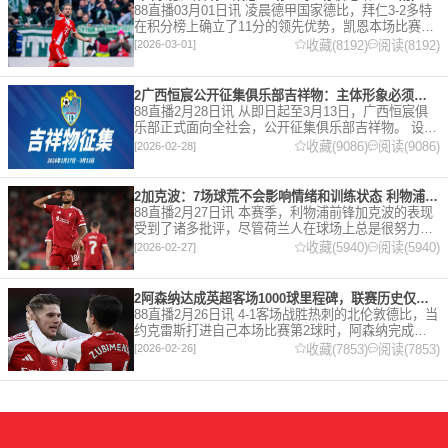
88直播03月01日讯 凌晨德甲国家德比，拜仁3-2多特
在积分榜上确立了11分的领先优势，凯恩本场比赛上
演双响。 本赛季32岁的凯恩仍然保持着超高的效率，
收藏(8192)
阅读(8192)
[2026-03-01]
在到目前为止保持全勤，出战37场比赛，狂轰45
2广西恒宸公开征集俱乐部吉祥物：主体形象必须为龙
88直播2月28日讯 从即日起至3月13日，广西恒宸俱
乐部正式面向全社会，公开征集俱乐部吉祥物。 设计
要求 1. 主体形象：必须为龙。龙，是中华民族的精神
收藏(9086)
阅读(9086)
[2026-02-28]
图腾，象征着力量、进取与好运。在广西，这片山水
2加克波：7场球荒不会影响情绪和训练状态 利物浦如今已不容有失
88直播2月27日讯 本赛季，利物浦前锋加克波的表现
受到了诸多批评，尽管荷兰人在球场上总是很努力。
在接受天空体育采访时，他谈论了诸多话题。 关于球
收藏(5940)
阅读(5940)
[2026-02-27]
队对赛季目前情况的看法 这是一个很好的问题。这个
赛季并
2阿森纳达成英超客场1000球里程碑，联赛历史仅次于曼联的1063球
88直播2月26日讯 4-1客场战胜热刺的北伦敦德比，当
约克雷斯打进自己本场比赛第2球时，阿森纳完成了
一项了不起的成就，枪手成为英超历史第2支在客场
收藏(7853)
阅读(7853)
[2026-02-26]
打进1000球的球队，仅次于曼联的1063球。阿森纳