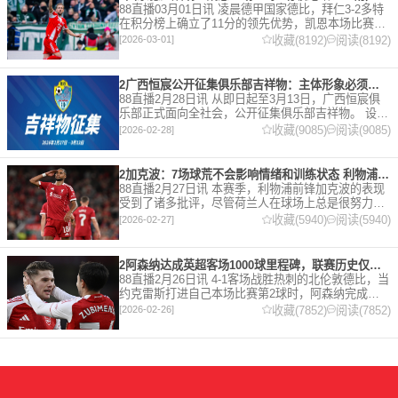
88直播03月01日讯 凌晨德甲国家德比，拜仁3-2多特
在积分榜上确立了11分的领先优势，凯恩本场比赛上
演双响。 本赛季32岁的凯恩仍然保持着超高的效率，
收藏(8192)
阅读(8192)
[2026-03-01]
在到目前为止保持全勤，出战37场比赛，狂轰45
2广西恒宸公开征集俱乐部吉祥物：主体形象必须为龙
88直播2月28日讯 从即日起至3月13日，广西恒宸俱
乐部正式面向全社会，公开征集俱乐部吉祥物。 设计
要求 1. 主体形象：必须为龙。龙，是中华民族的精神
收藏(9085)
阅读(9085)
[2026-02-28]
图腾，象征着力量、进取与好运。在广西，这片山水
2加克波：7场球荒不会影响情绪和训练状态 利物浦如今已不容有失
88直播2月27日讯 本赛季，利物浦前锋加克波的表现
受到了诸多批评，尽管荷兰人在球场上总是很努力。
在接受天空体育采访时，他谈论了诸多话题。 关于球
收藏(5940)
阅读(5940)
[2026-02-27]
队对赛季目前情况的看法 这是一个很好的问题。这个
赛季并
2阿森纳达成英超客场1000球里程碑，联赛历史仅次于曼联的1063球
88直播2月26日讯 4-1客场战胜热刺的北伦敦德比，当
约克雷斯打进自己本场比赛第2球时，阿森纳完成了
一项了不起的成就，枪手成为英超历史第2支在客场
收藏(7852)
阅读(7852)
[2026-02-26]
打进1000球的球队，仅次于曼联的1063球。阿森纳