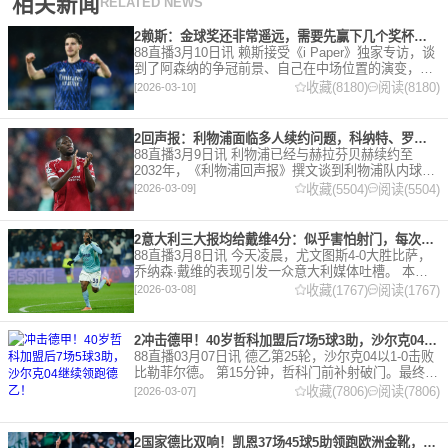
相关新闻
RELATED NEWS
2赖斯：金球奖还非常遥远，需要先赢下几个奖杯，专注当下好好踢球
88直播3月10日讯 赖斯接受《i Paper》独家专访，谈
到了阿森纳的争冠前景、自己在中场位置的演变，以
及对自己被提名金球奖的看法。 任意球 赖斯：“我们
收藏(8180)
阅读(8180)
[2026-03-10]
有一项非常擅长的技能——这背后付出了巨大努力
2回声报：利物浦面临多人续约问题，科纳特、罗伯逊合同今夏到期
88直播3月9日讯 利物浦已经与赫拉芬贝赫续约至
2032年，《利物浦回声报》撰文谈到利物浦队内球员
的合同情况，文章表示，利物浦多位球员面临合同问
收藏(5504)
阅读(5504)
[2026-03-09]
题。 对于利物浦来说，科纳特的合同将在本赛季末到
期，俱乐
2意大利三大报均给戴维4分：似乎害怕射门，每次触球球迷都叹息
88直播3月8日讯 今天凌晨，尤文图斯4-0大胜比萨，
乔纳森·戴维的表现引发一众意大利媒体吐槽。 本场
比赛，戴维半场就被换下，赛后，《米兰体育报》、
收藏(1767)
阅读(1767)
[2026-03-08]
《罗马体育报》和《都灵体育报》三大报都给戴维打
出4分
2冲击德甲！40岁哲科加盟后7场5球3助，沙尔克04继续领跑德乙！
88直播03月07日讯 德乙第25轮，沙尔克04以1-0击败
比勒菲尔德。 第15分钟，哲科门前补射破门。最终凭
借哲科的进球沙尔克04成功拿到3分，继续领跑德
收藏(7806)
阅读(7806)
[2026-03-07]
乙。 哲科还有10天将迎来自己40岁生日，在
2国家德比双响！凯恩37场45球5助领跑欧洲金靴，32岁保持赛季全勤