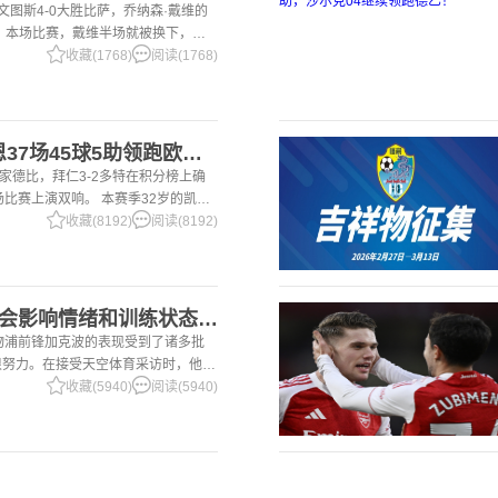
尤文图斯4-0大胜比萨，乔纳森·戴维的
 本场比赛，戴维半场就被换下，赛
体育报》和《都灵体育报》三大报都给
收藏(1768)
阅读(1768)
2国家德比双响！凯恩37场45球5助领跑欧洲金靴，32岁保持赛季全勤
国家德比，拜仁3-2多特在积分榜上确
场比赛上演双响。 本赛季32岁的凯恩
前为止保持全勤，出战37场比赛，狂
收藏(8192)
阅读(8192)
2加克波：7场球荒不会影响情绪和训练状态 利物浦如今已不容有失
利物浦前锋加克波的表现受到了诸多批
很努力。在接受天空体育采访时，他谈
季目前情况的看法 这是一个很好的问
收藏(5940)
阅读(5940)