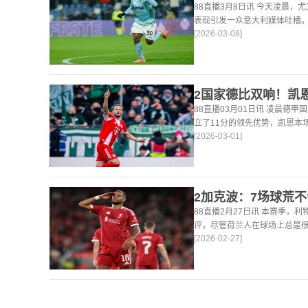
88直播3月8日讯 今天凌晨，
表现引发一众意大利媒体吐槽。
[2026-03-08]
后，《米兰体育报》、《罗马
戴维打出4分
88直播03月01日讯 凌晨德甲
立了11分的领先优势，凯恩本
[2026-03-01]
仍然保持着超高的效率，在到目
轰45
88直播2月27日讯 本赛季，
评，尽管荷兰人在球场上总是
[2026-02-27]
论了诸多话题。 关于球队对赛
题。这个赛季并