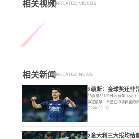
相关视频
RELATED VIDEOS
相关新闻
RELATED NEWS
88直播3月10日讯 赖斯接受《
争冠前景、自己在中场位置的
[2026-03-10]
法。 任意球 赖斯：“我们有
大努力