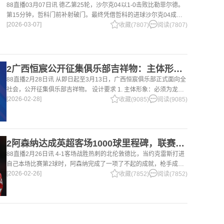
88直播03月07日讯 德乙第25轮，沙尔克04以1-0击败比勒菲尔德。
第15分钟，哲科门前补射破门。最终凭借哲科的进球沙尔克04成功
[2026-03-07]
拿到3分，继续领跑德乙。 哲科还有10天将迎来自己40岁生日，在
收藏(7807)
阅读(7807)
2广西恒宸公开征集俱乐部吉祥物：主体形象必须为龙
88直播2月28日讯 从即日起至3月13日，广西恒宸俱乐部正式面向全
社会，公开征集俱乐部吉祥物。 设计要求 1. 主体形象：必须为龙。
[2026-02-28]
龙，是中华民族的精神图腾，象征着力量、进取与好运。在广西，这
收藏(9085)
阅读(9085)
片山水
2阿森纳达成英超客场1000球里程碑，联赛历史仅次于曼联的1063球
88直播2月26日讯 4-1客场战胜热刺的北伦敦德比，当约克雷斯打进
自己本场比赛第2球时，阿森纳完成了一项了不起的成就，枪手成为
[2026-02-26]
英超历史第2支在客场打进1000球的球队，仅次于曼联的1063球。
收藏(7852)
阅读(7852)
阿森纳