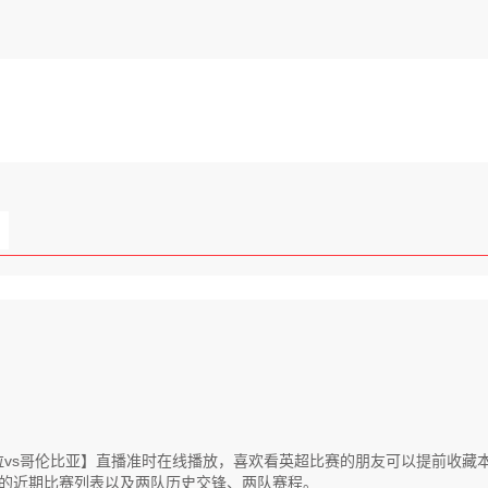
【委内瑞拉vs哥伦比亚】直播准时在线播放，喜欢看英超比赛的朋友可以提前
的近期比赛列表以及两队历史交锋、两队赛程。