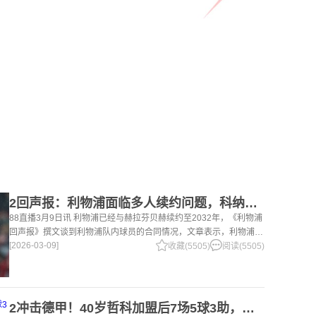
2回声报：利物浦面临多人续约问题，科纳特、罗伯逊合同今夏到期
88直播3月9日讯 利物浦已经与赫拉芬贝赫续约至2032年，《利物浦
回声报》撰文谈到利物浦队内球员的合同情况，文章表示，利物浦多
[2026-03-09]
位球员面临合同问题。 对于利物浦来说，科纳特的合同将在本赛季
收藏(5505)
阅读(5505)
末到期，俱乐
2冲击德甲！40岁哲科加盟后7场5球3助，沙尔克04继续领跑德乙！