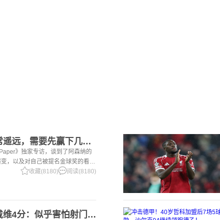
2赖斯：金球奖还非常遥远，需要先赢下几个奖杯，专注当下好好踢球
i Paper》独家专访，谈到了阿森纳的
演变，以及对自己被提名金球奖的看
一项非常擅长的技能——这背后付出了巨
收藏(8180)
阅读(8180)
2意大利三大报均给戴维4分：似乎害怕射门，每次触球球迷都叹息