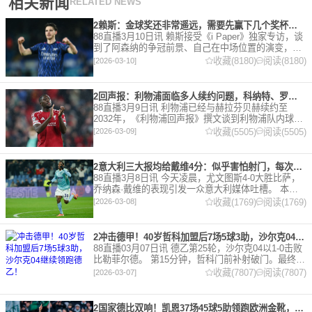
相关新闻
RELATED NEWS
2赖斯：金球奖还非常遥远，需要先赢下几个奖杯，专注当下好好踢球
88直播3月10日讯 赖斯接受《i Paper》独家专访，谈
到了阿森纳的争冠前景、自己在中场位置的演变，以
及对自己被提名金球奖的看法。 任意球 赖斯：“我们
收藏(8180)
阅读(8180)
[2026-03-10]
有一项非常擅长的技能——这背后付出了巨大努力
2回声报：利物浦面临多人续约问题，科纳特、罗伯逊合同今夏到期
88直播3月9日讯 利物浦已经与赫拉芬贝赫续约至
2032年，《利物浦回声报》撰文谈到利物浦队内球员
的合同情况，文章表示，利物浦多位球员面临合同问
收藏(5505)
阅读(5505)
[2026-03-09]
题。 对于利物浦来说，科纳特的合同将在本赛季末到
期，俱乐
2意大利三大报均给戴维4分：似乎害怕射门，每次触球球迷都叹息
88直播3月8日讯 今天凌晨，尤文图斯4-0大胜比萨，
乔纳森·戴维的表现引发一众意大利媒体吐槽。 本场
比赛，戴维半场就被换下，赛后，《米兰体育报》、
收藏(1769)
阅读(1769)
[2026-03-08]
《罗马体育报》和《都灵体育报》三大报都给戴维打
出4分
2冲击德甲！40岁哲科加盟后7场5球3助，沙尔克04继续领跑德乙！
88直播03月07日讯 德乙第25轮，沙尔克04以1-0击败
比勒菲尔德。 第15分钟，哲科门前补射破门。最终凭
借哲科的进球沙尔克04成功拿到3分，继续领跑德
收藏(7807)
阅读(7807)
[2026-03-07]
乙。 哲科还有10天将迎来自己40岁生日，在
2国家德比双响！凯恩37场45球5助领跑欧洲金靴，32岁保持赛季全勤