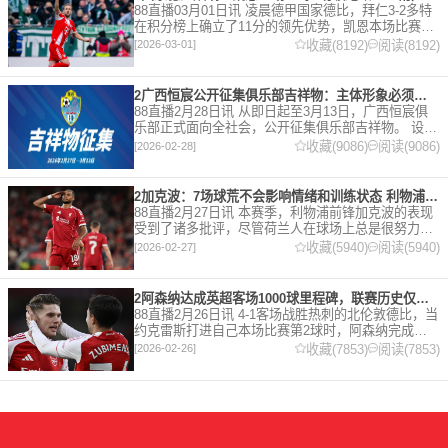
88直播03月01日讯 凌晨德甲国家德比，拜仁3-2多特
在积分榜上确立了11分的领先优势，凯恩本场比赛上
演双响。 本赛季32岁的凯恩仍然保持着超高的效率，
收藏(8192)
阅读(8192)
[2026-03-01]
在到目前为止保持全勤，出战37场比赛，狂轰45
2广西恒宸公开征集俱乐部吉祥物：主体形象必须为龙
88直播2月28日讯 从即日起至3月13日，广西恒宸俱
乐部正式面向全社会，公开征集俱乐部吉祥物。 设计
要求 1. 主体形象：必须为龙。龙，是中华民族的精神
收藏(9086)
阅读(9086)
[2026-02-28]
图腾，象征着力量、进取与好运。在广西，这片山水
2加克波：7场球荒不会影响情绪和训练状态 利物浦如今已不容有失
88直播2月27日讯 本赛季，利物浦前锋加克波的表现
受到了诸多批评，尽管荷兰人在球场上总是很努力。
在接受天空体育采访时，他谈论了诸多话题。 关于球
收藏(5940)
阅读(5940)
[2026-02-27]
队对赛季目前情况的看法 这是一个很好的问题。这个
赛季并
2阿森纳达成英超客场1000球里程碑，联赛历史仅次于曼联的1063球
88直播2月26日讯 4-1客场战胜热刺的北伦敦德比，当
约克雷斯打进自己本场比赛第2球时，阿森纳完成了
一项了不起的成就，枪手成为英超历史第2支在客场
收藏(7853)
阅读(7853)
[2026-02-26]
打进1000球的球队，仅次于曼联的1063球。阿森纳