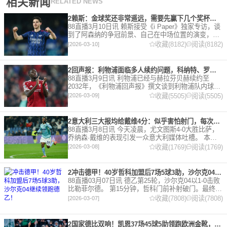
相关新闻
RELATED NEWS
2赖斯：金球奖还非常遥远，需要先赢下几个奖杯，专注当下好好踢球
88直播3月10日讯 赖斯接受《i Paper》独家专访，谈
到了阿森纳的争冠前景、自己在中场位置的演变，以
及对自己被提名金球奖的看法。 任意球 赖斯：“我们
收藏(8182)
阅读(8182)
[2026-03-10]
有一项非常擅长的技能——这背后付出了巨大努力
2回声报：利物浦面临多人续约问题，科纳特、罗伯逊合同今夏到期
88直播3月9日讯 利物浦已经与赫拉芬贝赫续约至
2032年，《利物浦回声报》撰文谈到利物浦队内球员
的合同情况，文章表示，利物浦多位球员面临合同问
收藏(5505)
阅读(5505)
[2026-03-09]
题。 对于利物浦来说，科纳特的合同将在本赛季末到
期，俱乐
2意大利三大报均给戴维4分：似乎害怕射门，每次触球球迷都叹息
88直播3月8日讯 今天凌晨，尤文图斯4-0大胜比萨，
乔纳森·戴维的表现引发一众意大利媒体吐槽。 本场
比赛，戴维半场就被换下，赛后，《米兰体育报》、
收藏(1769)
阅读(1769)
[2026-03-08]
《罗马体育报》和《都灵体育报》三大报都给戴维打
出4分
2冲击德甲！40岁哲科加盟后7场5球3助，沙尔克04继续领跑德乙！
88直播03月07日讯 德乙第25轮，沙尔克04以1-0击败
比勒菲尔德。 第15分钟，哲科门前补射破门。最终凭
借哲科的进球沙尔克04成功拿到3分，继续领跑德
收藏(7808)
阅读(7808)
[2026-03-07]
乙。 哲科还有10天将迎来自己40岁生日，在
2国家德比双响！凯恩37场45球5助领跑欧洲金靴，32岁保持赛季全勤