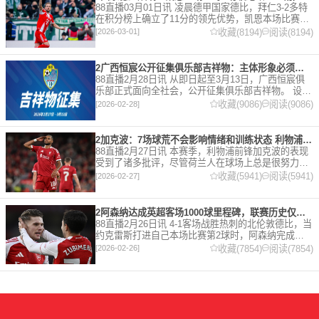
88直播03月01日讯 凌晨德甲国家德比，拜仁3-2多特
在积分榜上确立了11分的领先优势，凯恩本场比赛上
演双响。 本赛季32岁的凯恩仍然保持着超高的效率，
收藏(8194)
阅读(8194)
[2026-03-01]
在到目前为止保持全勤，出战37场比赛，狂轰45
2广西恒宸公开征集俱乐部吉祥物：主体形象必须为龙
88直播2月28日讯 从即日起至3月13日，广西恒宸俱
乐部正式面向全社会，公开征集俱乐部吉祥物。 设计
要求 1. 主体形象：必须为龙。龙，是中华民族的精神
收藏(9086)
阅读(9086)
[2026-02-28]
图腾，象征着力量、进取与好运。在广西，这片山水
2加克波：7场球荒不会影响情绪和训练状态 利物浦如今已不容有失
88直播2月27日讯 本赛季，利物浦前锋加克波的表现
受到了诸多批评，尽管荷兰人在球场上总是很努力。
在接受天空体育采访时，他谈论了诸多话题。 关于球
收藏(5941)
阅读(5941)
[2026-02-27]
队对赛季目前情况的看法 这是一个很好的问题。这个
赛季并
2阿森纳达成英超客场1000球里程碑，联赛历史仅次于曼联的1063球
88直播2月26日讯 4-1客场战胜热刺的北伦敦德比，当
约克雷斯打进自己本场比赛第2球时，阿森纳完成了
一项了不起的成就，枪手成为英超历史第2支在客场
收藏(7854)
阅读(7854)
[2026-02-26]
打进1000球的球队，仅次于曼联的1063球。阿森纳