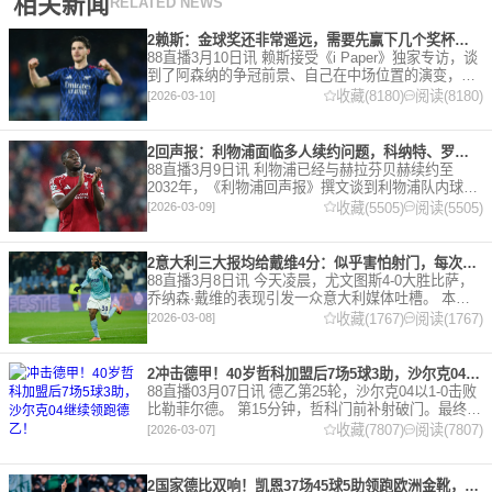
相关新闻
RELATED NEWS
2赖斯：金球奖还非常遥远，需要先赢下几个奖杯，专注当下好好踢球
88直播3月10日讯 赖斯接受《i Paper》独家专访，谈
到了阿森纳的争冠前景、自己在中场位置的演变，以
及对自己被提名金球奖的看法。 任意球 赖斯：“我们
收藏(8180)
阅读(8180)
[2026-03-10]
有一项非常擅长的技能——这背后付出了巨大努力
2回声报：利物浦面临多人续约问题，科纳特、罗伯逊合同今夏到期
88直播3月9日讯 利物浦已经与赫拉芬贝赫续约至
2032年，《利物浦回声报》撰文谈到利物浦队内球员
的合同情况，文章表示，利物浦多位球员面临合同问
收藏(5505)
阅读(5505)
[2026-03-09]
题。 对于利物浦来说，科纳特的合同将在本赛季末到
期，俱乐
2意大利三大报均给戴维4分：似乎害怕射门，每次触球球迷都叹息
88直播3月8日讯 今天凌晨，尤文图斯4-0大胜比萨，
乔纳森·戴维的表现引发一众意大利媒体吐槽。 本场
比赛，戴维半场就被换下，赛后，《米兰体育报》、
收藏(1767)
阅读(1767)
[2026-03-08]
《罗马体育报》和《都灵体育报》三大报都给戴维打
出4分
2冲击德甲！40岁哲科加盟后7场5球3助，沙尔克04继续领跑德乙！
88直播03月07日讯 德乙第25轮，沙尔克04以1-0击败
比勒菲尔德。 第15分钟，哲科门前补射破门。最终凭
借哲科的进球沙尔克04成功拿到3分，继续领跑德
收藏(7807)
阅读(7807)
[2026-03-07]
乙。 哲科还有10天将迎来自己40岁生日，在
2国家德比双响！凯恩37场45球5助领跑欧洲金靴，32岁保持赛季全勤