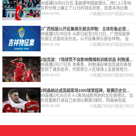
88直播03月01日讯 凌晨德甲国家德比，拜仁3-2多特
在积分榜上确立了11分的领先优势，凯恩本场比赛上
演双响。 本赛季32岁的凯恩仍然保持着超高的效率，
收藏(8192)
阅读(8192)
[2026-03-01]
在到目前为止保持全勤，出战37场比赛，狂轰45
2广西恒宸公开征集俱乐部吉祥物：主体形象必须为龙
88直播2月28日讯 从即日起至3月13日，广西恒宸俱
乐部正式面向全社会，公开征集俱乐部吉祥物。 设计
要求 1. 主体形象：必须为龙。龙，是中华民族的精神
收藏(9085)
阅读(9085)
[2026-02-28]
图腾，象征着力量、进取与好运。在广西，这片山水
2加克波：7场球荒不会影响情绪和训练状态 利物浦如今已不容有失
88直播2月27日讯 本赛季，利物浦前锋加克波的表现
受到了诸多批评，尽管荷兰人在球场上总是很努力。
在接受天空体育采访时，他谈论了诸多话题。 关于球
收藏(5940)
阅读(5940)
[2026-02-27]
队对赛季目前情况的看法 这是一个很好的问题。这个
赛季并
2阿森纳达成英超客场1000球里程碑，联赛历史仅次于曼联的1063球
88直播2月26日讯 4-1客场战胜热刺的北伦敦德比，当
约克雷斯打进自己本场比赛第2球时，阿森纳完成了
一项了不起的成就，枪手成为英超历史第2支在客场
收藏(7852)
阅读(7852)
[2026-02-26]
打进1000球的球队，仅次于曼联的1063球。阿森纳