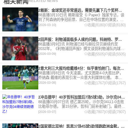
相关新闻
RELATED NEWS
2赖斯：金球奖还非常遥远，需要先赢下几个奖杯，专注当下好好踢球
88直播3月10日讯 赖斯接受《i Paper》独家专访，谈
到了阿森纳的争冠前景、自己在中场位置的演变，以
及对自己被提名金球奖的看法。 任意球 赖斯：“我们
收藏(8180)
阅读(8180)
[2026-03-10]
有一项非常擅长的技能——这背后付出了巨大努力
2回声报：利物浦面临多人续约问题，科纳特、罗伯逊合同今夏到期
88直播3月9日讯 利物浦已经与赫拉芬贝赫续约至
2032年，《利物浦回声报》撰文谈到利物浦队内球员
的合同情况，文章表示，利物浦多位球员面临合同问
收藏(5505)
阅读(5505)
[2026-03-09]
题。 对于利物浦来说，科纳特的合同将在本赛季末到
期，俱乐
2意大利三大报均给戴维4分：似乎害怕射门，每次触球球迷都叹息
88直播3月8日讯 今天凌晨，尤文图斯4-0大胜比萨，
乔纳森·戴维的表现引发一众意大利媒体吐槽。 本场
比赛，戴维半场就被换下，赛后，《米兰体育报》、
收藏(1767)
阅读(1767)
[2026-03-08]
《罗马体育报》和《都灵体育报》三大报都给戴维打
出4分
2冲击德甲！40岁哲科加盟后7场5球3助，沙尔克04继续领跑德乙！
88直播03月07日讯 德乙第25轮，沙尔克04以1-0击败
比勒菲尔德。 第15分钟，哲科门前补射破门。最终凭
借哲科的进球沙尔克04成功拿到3分，继续领跑德
收藏(7807)
阅读(7807)
[2026-03-07]
乙。 哲科还有10天将迎来自己40岁生日，在
2国家德比双响！凯恩37场45球5助领跑欧洲金靴，32岁保持赛季全勤