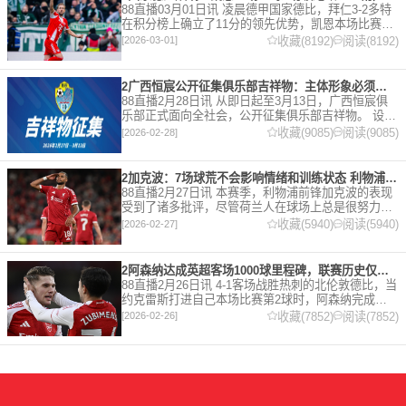
88直播03月01日讯 凌晨德甲国家德比，拜仁3-2多特
在积分榜上确立了11分的领先优势，凯恩本场比赛上
演双响。 本赛季32岁的凯恩仍然保持着超高的效率，
收藏(8192)
阅读(8192)
[2026-03-01]
在到目前为止保持全勤，出战37场比赛，狂轰45
2广西恒宸公开征集俱乐部吉祥物：主体形象必须为龙
88直播2月28日讯 从即日起至3月13日，广西恒宸俱
乐部正式面向全社会，公开征集俱乐部吉祥物。 设计
要求 1. 主体形象：必须为龙。龙，是中华民族的精神
收藏(9085)
阅读(9085)
[2026-02-28]
图腾，象征着力量、进取与好运。在广西，这片山水
2加克波：7场球荒不会影响情绪和训练状态 利物浦如今已不容有失
88直播2月27日讯 本赛季，利物浦前锋加克波的表现
受到了诸多批评，尽管荷兰人在球场上总是很努力。
在接受天空体育采访时，他谈论了诸多话题。 关于球
收藏(5940)
阅读(5940)
[2026-02-27]
队对赛季目前情况的看法 这是一个很好的问题。这个
赛季并
2阿森纳达成英超客场1000球里程碑，联赛历史仅次于曼联的1063球
88直播2月26日讯 4-1客场战胜热刺的北伦敦德比，当
约克雷斯打进自己本场比赛第2球时，阿森纳完成了
一项了不起的成就，枪手成为英超历史第2支在客场
收藏(7852)
阅读(7852)
[2026-02-26]
打进1000球的球队，仅次于曼联的1063球。阿森纳