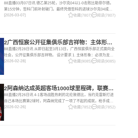
88直播03月07日讯 德乙第25轮，沙尔克04以1-0击败比勒菲尔德。
第15分钟，哲科门前补射破门。最终凭借哲科的进球沙尔克04成功
[2026-03-07]
拿到3分，继续领跑德乙。 哲科还有10天将迎来自己40岁生日，在
收藏(7807)
阅读(7807)
2广西恒宸公开征集俱乐部吉祥物：主体形象必须为龙
88直播2月28日讯 从即日起至3月13日，广西恒宸俱乐部正式面向全
社会，公开征集俱乐部吉祥物。 设计要求 1. 主体形象：必须为龙。
[2026-02-28]
龙，是中华民族的精神图腾，象征着力量、进取与好运。在广西，这
收藏(9085)
阅读(9085)
片山水
2阿森纳达成英超客场1000球里程碑，联赛历史仅次于曼联的1063球
88直播2月26日讯 4-1客场战胜热刺的北伦敦德比，当约克雷斯打进
自己本场比赛第2球时，阿森纳完成了一项了不起的成就，枪手成为
[2026-02-26]
英超历史第2支在客场打进1000球的球队，仅次于曼联的1063球。
收藏(7852)
阅读(7852)
阿森纳