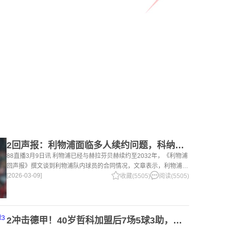
2回声报：利物浦面临多人续约问题，科纳特、罗伯逊合同今夏到期
88直播3月9日讯 利物浦已经与赫拉芬贝赫续约至2032年，《利物浦
回声报》撰文谈到利物浦队内球员的合同情况，文章表示，利物浦多
[2026-03-09]
位球员面临合同问题。 对于利物浦来说，科纳特的合同将在本赛季
收藏(5505)
阅读(5505)
末到期，俱乐
2冲击德甲！40岁哲科加盟后7场5球3助，沙尔克04继续领跑德乙！