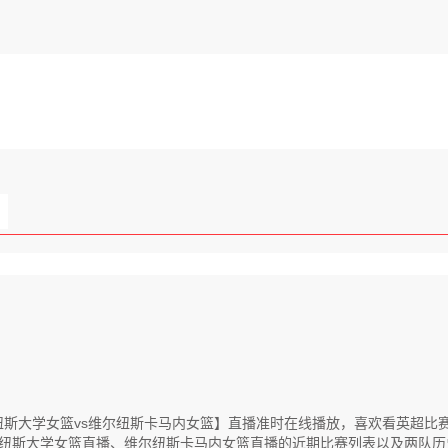
联【维尔纽斯大学女篮vs维尔纽斯卡马内女篮】直播准时在线播放，喜欢看英
纽斯大学女篮直播、维尔纽斯卡马内女篮直播的近期比赛列表以及两队历