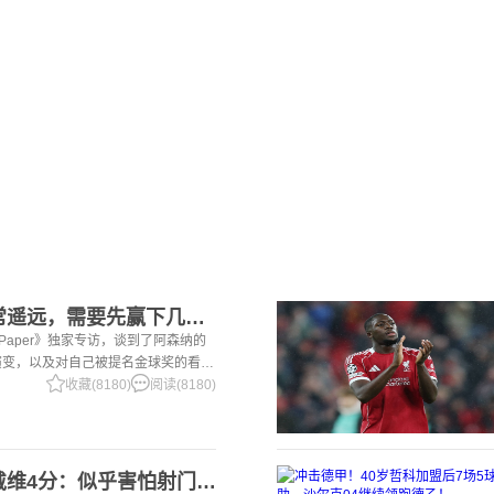
2赖斯：金球奖还非常遥远，需要先赢下几个奖杯，专注当下好好踢球
i Paper》独家专访，谈到了阿森纳的
演变，以及对自己被提名金球奖的看
一项非常擅长的技能——这背后付出了巨
收藏(8180)
阅读(8180)
2意大利三大报均给戴维4分：似乎害怕射门，每次触球球迷都叹息