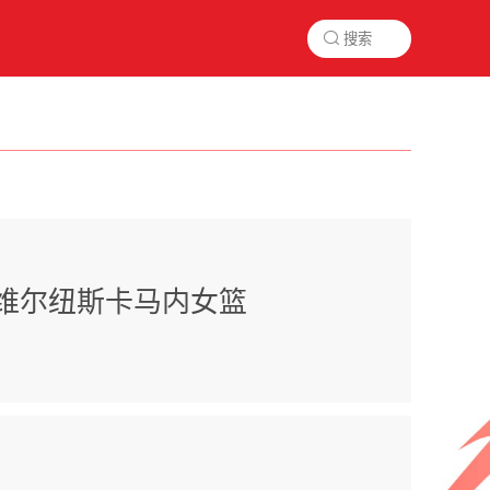

维尔纽斯卡马内女篮