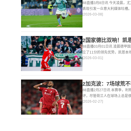
88直播3月8日讯 今天凌晨，
表现引发一众意大利媒体吐槽。
[2026-03-08]
后，《米兰体育报》、《罗马
戴维打出4分
88直播03月01日讯 凌晨德甲
立了11分的领先优势，凯恩本
[2026-03-01]
仍然保持着超高的效率，在到目
轰45
88直播2月27日讯 本赛季，
评，尽管荷兰人在球场上总是
[2026-02-27]
论了诸多话题。 关于球队对赛
题。这个赛季并