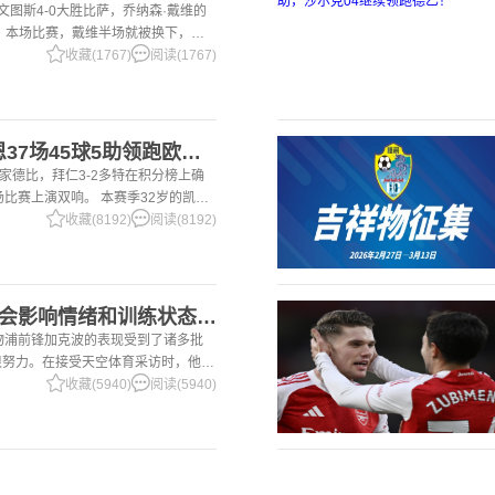
尤文图斯4-0大胜比萨，乔纳森·戴维的
 本场比赛，戴维半场就被换下，赛
体育报》和《都灵体育报》三大报都给
收藏(1767)
阅读(1767)
2国家德比双响！凯恩37场45球5助领跑欧洲金靴，32岁保持赛季全勤
国家德比，拜仁3-2多特在积分榜上确
场比赛上演双响。 本赛季32岁的凯恩
前为止保持全勤，出战37场比赛，狂
收藏(8192)
阅读(8192)
2加克波：7场球荒不会影响情绪和训练状态 利物浦如今已不容有失
利物浦前锋加克波的表现受到了诸多批
很努力。在接受天空体育采访时，他谈
季目前情况的看法 这是一个很好的问
收藏(5940)
阅读(5940)