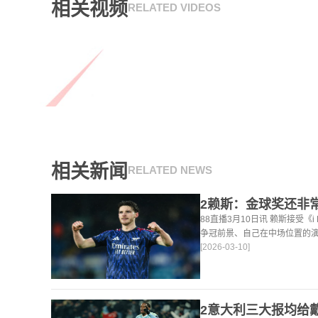
相关视频
RELATED VIDEOS
相关新闻
RELATED NEWS
88直播3月10日讯 赖斯接受《
争冠前景、自己在中场位置的
[2026-03-10]
法。 任意球 赖斯：“我们有
大努力