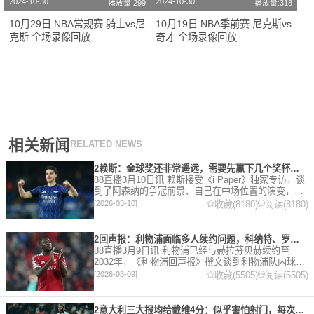
2024-10-30
2024-10-30
播放量:299
播放量:318
10月29日 NBA常规赛 骑士vs尼
10月19日 NBA季前赛 尼克斯vs
克斯 全场录像回放
奇才 全场录像回放
相关新闻
RELATED NEWS
2赖斯：金球奖还非常遥远，需要先赢下几个奖杯，专注当下好好踢球
88直播3月10日讯 赖斯接受《i Paper》独家专访，谈
到了阿森纳的争冠前景、自己在中场位置的演变，以
及对自己被提名金球奖的看法。 任意球 赖斯：“我们
收藏(8180)
阅读(8180)
[2026-03-10]
有一项非常擅长的技能——这背后付出了巨大努力
2回声报：利物浦面临多人续约问题，科纳特、罗伯逊合同今夏到期
88直播3月9日讯 利物浦已经与赫拉芬贝赫续约至
2032年，《利物浦回声报》撰文谈到利物浦队内球员
的合同情况，文章表示，利物浦多位球员面临合同问
收藏(5505)
阅读(5505)
[2026-03-09]
题。 对于利物浦来说，科纳特的合同将在本赛季末到
期，俱乐
2意大利三大报均给戴维4分：似乎害怕射门，每次触球球迷都叹息