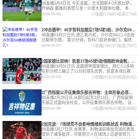
88直播3月8日讯 今天凌晨，尤文图斯4-0大胜比萨，
乔纳森·戴维的表现引发一众意大利媒体吐槽。 本场
比赛，戴维半场就被换下，赛后，《米兰体育报》、
收藏(1769)
阅读(1769)
[2026-03-08]
《罗马体育报》和《都灵体育报》三大报都给戴维打
出4分
2冲击德甲！40岁哲科加盟后7场5球3助，沙尔克04继续领跑德乙！
88直播03月07日讯 德乙第25轮，沙尔克04以1-0击败
比勒菲尔德。 第15分钟，哲科门前补射破门。最终凭
借哲科的进球沙尔克04成功拿到3分，继续领跑德
收藏(7807)
阅读(7807)
[2026-03-07]
乙。 哲科还有10天将迎来自己40岁生日，在
2国家德比双响！凯恩37场45球5助领跑欧洲金靴，32岁保持赛季全勤
88直播03月01日讯 凌晨德甲国家德比，拜仁3-2多特
在积分榜上确立了11分的领先优势，凯恩本场比赛上
演双响。 本赛季32岁的凯恩仍然保持着超高的效率，
收藏(8192)
阅读(8192)
[2026-03-01]
在到目前为止保持全勤，出战37场比赛，狂轰45
2广西恒宸公开征集俱乐部吉祥物：主体形象必须为龙
88直播2月28日讯 从即日起至3月13日，广西恒宸俱
乐部正式面向全社会，公开征集俱乐部吉祥物。 设计
要求 1. 主体形象：必须为龙。龙，是中华民族的精神
收藏(9086)
阅读(9086)
[2026-02-28]
图腾，象征着力量、进取与好运。在广西，这片山水
2加克波：7场球荒不会影响情绪和训练状态 利物浦如今已不容有失
88直播2月27日讯 本赛季，利物浦前锋加克波的表现
受到了诸多批评，尽管荷兰人在球场上总是很努力。