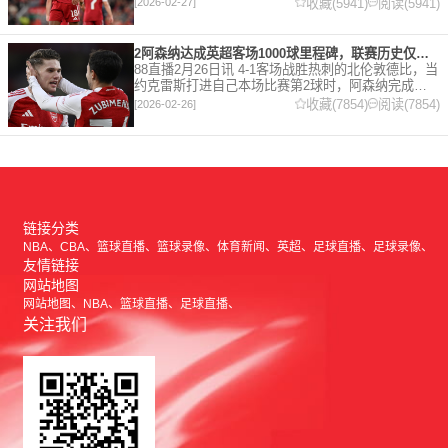
在接受天空体育采访时，他谈论了诸多话题。 关于球
收藏(5941)
阅读(5941)
[2026-02-27]
队对赛季目前情况的看法 这是一个很好的问题。这个
赛季并
2阿森纳达成英超客场1000球里程碑，联赛历史仅次于曼联的1063球
88直播2月26日讯 4-1客场战胜热刺的北伦敦德比，当
约克雷斯打进自己本场比赛第2球时，阿森纳完成了
一项了不起的成就，枪手成为英超历史第2支在客场
收藏(7854)
阅读(7854)
[2026-02-26]
打进1000球的球队，仅次于曼联的1063球。阿森纳
链接分类
NBA
CBA
篮球直播
篮球录像
体育新闻
英超
足球直播
足球录像
友情链接
网站地图
网站地图
NBA
篮球直播
足球直播
关注我们