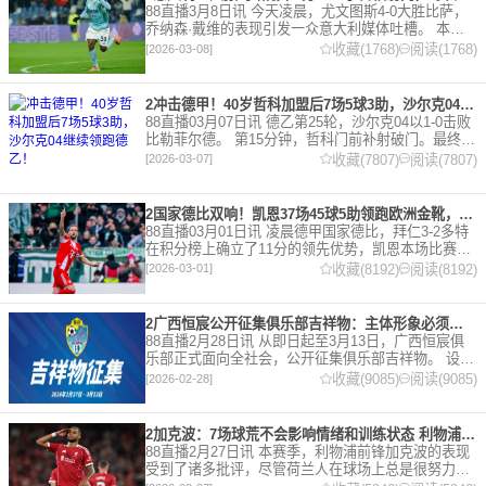
88直播3月8日讯 今天凌晨，尤文图斯4-0大胜比萨，
乔纳森·戴维的表现引发一众意大利媒体吐槽。 本场
比赛，戴维半场就被换下，赛后，《米兰体育报》、
收藏(1768)
阅读(1768)
[2026-03-08]
《罗马体育报》和《都灵体育报》三大报都给戴维打
出4分
2冲击德甲！40岁哲科加盟后7场5球3助，沙尔克04继续领跑德乙！
88直播03月07日讯 德乙第25轮，沙尔克04以1-0击败
比勒菲尔德。 第15分钟，哲科门前补射破门。最终凭
借哲科的进球沙尔克04成功拿到3分，继续领跑德
收藏(7807)
阅读(7807)
[2026-03-07]
乙。 哲科还有10天将迎来自己40岁生日，在
2国家德比双响！凯恩37场45球5助领跑欧洲金靴，32岁保持赛季全勤
88直播03月01日讯 凌晨德甲国家德比，拜仁3-2多特
在积分榜上确立了11分的领先优势，凯恩本场比赛上
演双响。 本赛季32岁的凯恩仍然保持着超高的效率，
收藏(8192)
阅读(8192)
[2026-03-01]
在到目前为止保持全勤，出战37场比赛，狂轰45
2广西恒宸公开征集俱乐部吉祥物：主体形象必须为龙
88直播2月28日讯 从即日起至3月13日，广西恒宸俱
乐部正式面向全社会，公开征集俱乐部吉祥物。 设计
要求 1. 主体形象：必须为龙。龙，是中华民族的精神
收藏(9085)
阅读(9085)
[2026-02-28]
图腾，象征着力量、进取与好运。在广西，这片山水
2加克波：7场球荒不会影响情绪和训练状态 利物浦如今已不容有失
88直播2月27日讯 本赛季，利物浦前锋加克波的表现
受到了诸多批评，尽管荷兰人在球场上总是很努力。