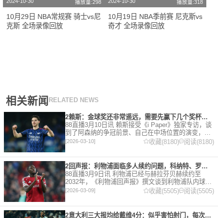
2024-10-30
2024-10-30
播放量:298
播放量:318
10月29日 NBA常规赛 骑士vs尼
10月19日 NBA季前赛 尼克斯vs
克斯 全场录像回放
奇才 全场录像回放
相关新闻
RELATED NEWS
2赖斯：金球奖还非常遥远，需要先赢下几个奖杯，专注当下好好踢球
88直播3月10日讯 赖斯接受《i Paper》独家专访，谈
到了阿森纳的争冠前景、自己在中场位置的演变，以
及对自己被提名金球奖的看法。 任意球 赖斯：“我们
收藏(8180)
阅读(8180)
[2026-03-10]
有一项非常擅长的技能——这背后付出了巨大努力
2回声报：利物浦面临多人续约问题，科纳特、罗伯逊合同今夏到期
88直播3月9日讯 利物浦已经与赫拉芬贝赫续约至
2032年，《利物浦回声报》撰文谈到利物浦队内球员
的合同情况，文章表示，利物浦多位球员面临合同问
收藏(5505)
阅读(5505)
[2026-03-09]
题。 对于利物浦来说，科纳特的合同将在本赛季末到
期，俱乐
2意大利三大报均给戴维4分：似乎害怕射门，每次触球球迷都叹息