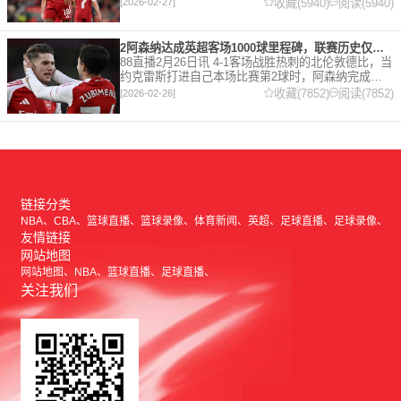
在接受天空体育采访时，他谈论了诸多话题。 关于球
收藏(5940)
阅读(5940)
[2026-02-27]
队对赛季目前情况的看法 这是一个很好的问题。这个
赛季并
2阿森纳达成英超客场1000球里程碑，联赛历史仅次于曼联的1063球
88直播2月26日讯 4-1客场战胜热刺的北伦敦德比，当
约克雷斯打进自己本场比赛第2球时，阿森纳完成了
一项了不起的成就，枪手成为英超历史第2支在客场
收藏(7852)
阅读(7852)
[2026-02-26]
打进1000球的球队，仅次于曼联的1063球。阿森纳
链接分类
NBA
CBA
篮球直播
篮球录像
体育新闻
英超
足球直播
足球录像
友情链接
网站地图
网站地图
NBA
篮球直播
足球直播
关注我们