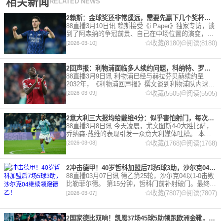
相关新闻
RELATED NEWS
2赖斯：金球奖还非常遥远，需要先赢下几个奖杯，专注当下好好踢球
88直播3月10日讯 赖斯接受《i Paper》独家专访，谈
到了阿森纳的争冠前景、自己在中场位置的演变，以
及对自己被提名金球奖的看法。 任意球 赖斯：“我们
收藏(8180)
阅读(8180)
[2026-03-10]
有一项非常擅长的技能——这背后付出了巨大努力
2回声报：利物浦面临多人续约问题，科纳特、罗伯逊合同今夏到期
88直播3月9日讯 利物浦已经与赫拉芬贝赫续约至
2032年，《利物浦回声报》撰文谈到利物浦队内球员
的合同情况，文章表示，利物浦多位球员面临合同问
收藏(5505)
阅读(5505)
[2026-03-09]
题。 对于利物浦来说，科纳特的合同将在本赛季末到
期，俱乐
2意大利三大报均给戴维4分：似乎害怕射门，每次触球球迷都叹息
88直播3月8日讯 今天凌晨，尤文图斯4-0大胜比萨，
乔纳森·戴维的表现引发一众意大利媒体吐槽。 本场
比赛，戴维半场就被换下，赛后，《米兰体育报》、
收藏(1768)
阅读(1768)
[2026-03-08]
《罗马体育报》和《都灵体育报》三大报都给戴维打
出4分
2冲击德甲！40岁哲科加盟后7场5球3助，沙尔克04继续领跑德乙！
88直播03月07日讯 德乙第25轮，沙尔克04以1-0击败
比勒菲尔德。 第15分钟，哲科门前补射破门。最终凭
借哲科的进球沙尔克04成功拿到3分，继续领跑德
收藏(7807)
阅读(7807)
[2026-03-07]
乙。 哲科还有10天将迎来自己40岁生日，在
2国家德比双响！凯恩37场45球5助领跑欧洲金靴，32岁保持赛季全勤