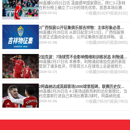
88直播03月01日讯 凌晨德甲国家德比，拜仁3-2多特
在积分榜上确立了11分的领先优势，凯恩本场比赛上
演双响。 本赛季32岁的凯恩仍然保持着超高的效率，
收藏(8192)
阅读(8192)
[2026-03-01]
在到目前为止保持全勤，出战37场比赛，狂轰45
2广西恒宸公开征集俱乐部吉祥物：主体形象必须为龙
88直播2月28日讯 从即日起至3月13日，广西恒宸俱
乐部正式面向全社会，公开征集俱乐部吉祥物。 设计
要求 1. 主体形象：必须为龙。龙，是中华民族的精神
收藏(9085)
阅读(9085)
[2026-02-28]
图腾，象征着力量、进取与好运。在广西，这片山水
2加克波：7场球荒不会影响情绪和训练状态 利物浦如今已不容有失
88直播2月27日讯 本赛季，利物浦前锋加克波的表现
受到了诸多批评，尽管荷兰人在球场上总是很努力。
在接受天空体育采访时，他谈论了诸多话题。 关于球
收藏(5940)
阅读(5940)
[2026-02-27]
队对赛季目前情况的看法 这是一个很好的问题。这个
赛季并
2阿森纳达成英超客场1000球里程碑，联赛历史仅次于曼联的1063球
88直播2月26日讯 4-1客场战胜热刺的北伦敦德比，当
约克雷斯打进自己本场比赛第2球时，阿森纳完成了
一项了不起的成就，枪手成为英超历史第2支在客场
收藏(7853)
阅读(7853)
[2026-02-26]
打进1000球的球队，仅次于曼联的1063球。阿森纳