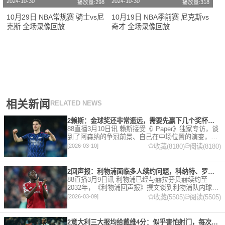
2024-10-30
2024-10-30
播放量:298
播放量:318
10月29日 NBA常规赛 骑士vs尼
10月19日 NBA季前赛 尼克斯vs
克斯 全场录像回放
奇才 全场录像回放
相关新闻
RELATED NEWS
2赖斯：金球奖还非常遥远，需要先赢下几个奖杯，专注当下好好踢球
88直播3月10日讯 赖斯接受《i Paper》独家专访，谈
到了阿森纳的争冠前景、自己在中场位置的演变，以
及对自己被提名金球奖的看法。 任意球 赖斯：“我们
收藏(8180)
阅读(8180)
[2026-03-10]
有一项非常擅长的技能——这背后付出了巨大努力
2回声报：利物浦面临多人续约问题，科纳特、罗伯逊合同今夏到期
88直播3月9日讯 利物浦已经与赫拉芬贝赫续约至
2032年，《利物浦回声报》撰文谈到利物浦队内球员
的合同情况，文章表示，利物浦多位球员面临合同问
收藏(5505)
阅读(5505)
[2026-03-09]
题。 对于利物浦来说，科纳特的合同将在本赛季末到
期，俱乐
2意大利三大报均给戴维4分：似乎害怕射门，每次触球球迷都叹息