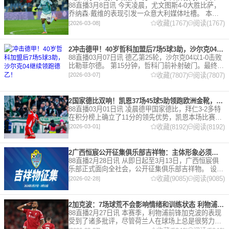
88直播3月8日讯 今天凌晨，尤文图斯4-0大胜比萨，
乔纳森·戴维的表现引发一众意大利媒体吐槽。 本场
比赛，戴维半场就被换下，赛后，《米兰体育报》、
收藏(1767)
阅读(1767)
[2026-03-08]
《罗马体育报》和《都灵体育报》三大报都给戴维打
出4分
2冲击德甲！40岁哲科加盟后7场5球3助，沙尔克04继续领跑德乙！
88直播03月07日讯 德乙第25轮，沙尔克04以1-0击败
比勒菲尔德。 第15分钟，哲科门前补射破门。最终凭
借哲科的进球沙尔克04成功拿到3分，继续领跑德
收藏(7807)
阅读(7807)
[2026-03-07]
乙。 哲科还有10天将迎来自己40岁生日，在
2国家德比双响！凯恩37场45球5助领跑欧洲金靴，32岁保持赛季全勤
88直播03月01日讯 凌晨德甲国家德比，拜仁3-2多特
在积分榜上确立了11分的领先优势，凯恩本场比赛上
演双响。 本赛季32岁的凯恩仍然保持着超高的效率，
收藏(8192)
阅读(8192)
[2026-03-01]
在到目前为止保持全勤，出战37场比赛，狂轰45
2广西恒宸公开征集俱乐部吉祥物：主体形象必须为龙
88直播2月28日讯 从即日起至3月13日，广西恒宸俱
乐部正式面向全社会，公开征集俱乐部吉祥物。 设计
要求 1. 主体形象：必须为龙。龙，是中华民族的精神
收藏(9085)
阅读(9085)
[2026-02-28]
图腾，象征着力量、进取与好运。在广西，这片山水
2加克波：7场球荒不会影响情绪和训练状态 利物浦如今已不容有失
88直播2月27日讯 本赛季，利物浦前锋加克波的表现
受到了诸多批评，尽管荷兰人在球场上总是很努力。