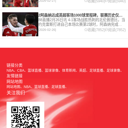
在接受天空体育采访时，他谈论了诸多话题。 关于球
收藏(5940)
阅读(5940)
[2026-02-27]
队对赛季目前情况的看法 这是一个很好的问题。这个
赛季并
2阿森纳达成英超客场1000球里程碑，联赛历史仅次于曼联的1063球
88直播2月26日讯 4-1客场战胜热刺的北伦敦德比，当
约克雷斯打进自己本场比赛第2球时，阿森纳完成了
一项了不起的成就，枪手成为英超历史第2支在客场
收藏(7852)
阅读(7852)
[2026-02-26]
打进1000球的球队，仅次于曼联的1063球。阿森纳
链接分类
NBA
CBA
篮球直播
篮球录像
体育新闻
英超
足球直播
足球录像
友情链接
网站地图
网站地图
NBA
篮球直播
足球直播
关注我们