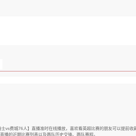
【克利夫兰骑士vs费城76人】直播准时在线播放，喜欢看英超比赛的朋友可以
人直播的近期比赛列表以及两队历史交锋、两队赛程。