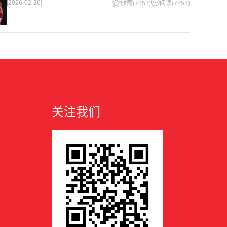
[2026-02-26]
英超历史第2支在客场打进1000球的球队，仅次于曼联的1063球。
收藏(7853)
阅读(7853)
阿森纳
关注我们