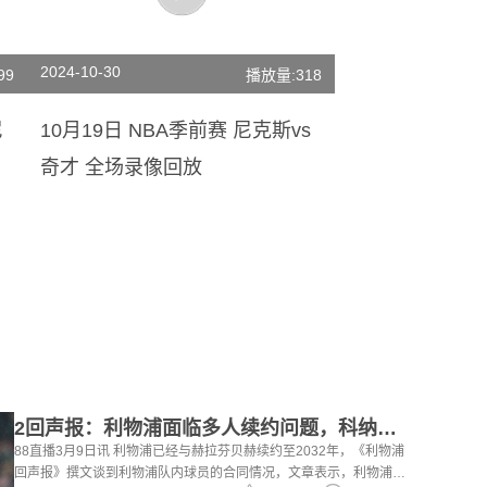
2024-10-30
99
播放量:318
尼
10月19日 NBA季前赛 尼克斯vs
奇才 全场录像回放
2回声报：利物浦面临多人续约问题，科纳特、罗伯逊合同今夏到期
88直播3月9日讯 利物浦已经与赫拉芬贝赫续约至2032年，《利物浦
回声报》撰文谈到利物浦队内球员的合同情况，文章表示，利物浦多