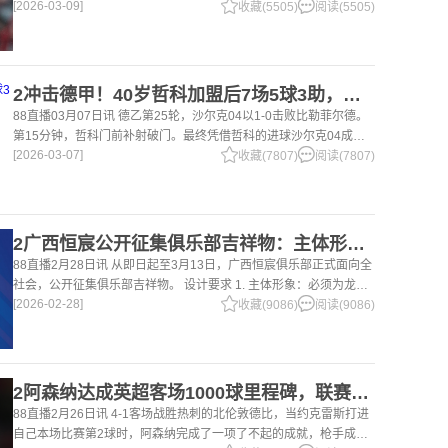
[2026-03-09]
位球员面临合同问题。 对于利物浦来说，科纳特的合同将在本赛季
收藏(5505)
阅读(5505)
末到期，俱乐
2冲击德甲！40岁哲科加盟后7场5球3助，沙尔克04继续领跑德乙！
88直播03月07日讯 德乙第25轮，沙尔克04以1-0击败比勒菲尔德。
第15分钟，哲科门前补射破门。最终凭借哲科的进球沙尔克04成功
[2026-03-07]
拿到3分，继续领跑德乙。 哲科还有10天将迎来自己40岁生日，在
收藏(7807)
阅读(7807)
2广西恒宸公开征集俱乐部吉祥物：主体形象必须为龙
88直播2月28日讯 从即日起至3月13日，广西恒宸俱乐部正式面向全
社会，公开征集俱乐部吉祥物。 设计要求 1. 主体形象：必须为龙。
[2026-02-28]
龙，是中华民族的精神图腾，象征着力量、进取与好运。在广西，这
收藏(9086)
阅读(9086)
片山水
2阿森纳达成英超客场1000球里程碑，联赛历史仅次于曼联的1063球
88直播2月26日讯 4-1客场战胜热刺的北伦敦德比，当约克雷斯打进
自己本场比赛第2球时，阿森纳完成了一项了不起的成就，枪手成为