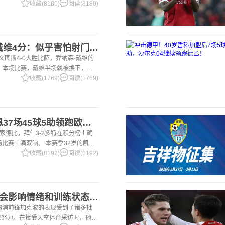
一项非常擅长的技能——这背后付出了巨
收藏(8180)
阅读(8180)
2意大利三大报均给戴维4分：似乎害怕射门，每次触球球迷都叹息
尤文图斯4-0大胜比萨，乔纳森·戴维的
 本场比赛，戴维半场就被换下，赛
体育报》和《都灵体育报》三大报都给
收藏(1769)
阅读(1769)
2国家德比双响！凯恩37场45球5助领跑欧洲金靴，32岁保持赛季全勤
国家德比，拜仁3-2多特在积分榜上确
场比赛上演双响。 本赛季32岁的凯恩
前为止保持全勤，出战37场比赛，狂
收藏(8192)
阅读(8192)
2加克波：7场球荒不会影响情绪和训练状态 利物浦如今已不容有失
利物浦前锋加克波的表现受到了诸多批
很努力。在接受天空体育采访时，他谈