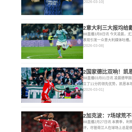
[2026-03-10]
法。 任意球 赖斯：“我们有
大努力
88直播3月8日讯 今天凌晨，
表现引发一众意大利媒体吐槽。
[2026-03-08]
后，《米兰体育报》、《罗马
戴维打出4分
88直播03月01日讯 凌晨德甲
立了11分的领先优势，凯恩本
[2026-03-01]
仍然保持着超高的效率，在到目
轰45
88直播2月27日讯 本赛季，
评，尽管荷兰人在球场上总是