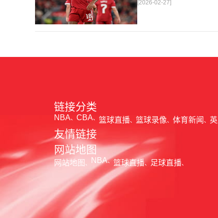
[2026-02-27]
论了诸多话题。 关于球队对赛
题。这个赛季并
链接分类
NBA
CBA
篮球直播
篮球录像
体育新闻
英
友情链接
网站地图
NBA
网站地图
篮球直播
足球直播