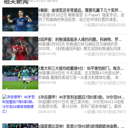
相关新闻
RELATED NEWS
2赖斯：金球奖还非常遥远，需要先赢下几个奖杯，专注当下好好踢球
88直播3月10日讯 赖斯接受《i Paper》独家专访，谈
到了阿森纳的争冠前景、自己在中场位置的演变，以
及对自己被提名金球奖的看法。 任意球 赖斯：“我们
收藏(8180)
阅读(8180)
[2026-03-10]
有一项非常擅长的技能——这背后付出了巨大努力
2回声报：利物浦面临多人续约问题，科纳特、罗伯逊合同今夏到期
88直播3月9日讯 利物浦已经与赫拉芬贝赫续约至
2032年，《利物浦回声报》撰文谈到利物浦队内球员
的合同情况，文章表示，利物浦多位球员面临合同问
收藏(5505)
阅读(5505)
[2026-03-09]
题。 对于利物浦来说，科纳特的合同将在本赛季末到
期，俱乐
2意大利三大报均给戴维4分：似乎害怕射门，每次触球球迷都叹息
88直播3月8日讯 今天凌晨，尤文图斯4-0大胜比萨，
乔纳森·戴维的表现引发一众意大利媒体吐槽。 本场
比赛，戴维半场就被换下，赛后，《米兰体育报》、
收藏(1767)
阅读(1767)
[2026-03-08]
《罗马体育报》和《都灵体育报》三大报都给戴维打
出4分
2冲击德甲！40岁哲科加盟后7场5球3助，沙尔克04继续领跑德乙！
88直播03月07日讯 德乙第25轮，沙尔克04以1-0击败
比勒菲尔德。 第15分钟，哲科门前补射破门。最终凭
借哲科的进球沙尔克04成功拿到3分，继续领跑德
收藏(7807)
阅读(7807)
[2026-03-07]
乙。 哲科还有10天将迎来自己40岁生日，在
2国家德比双响！凯恩37场45球5助领跑欧洲金靴，32岁保持赛季全勤