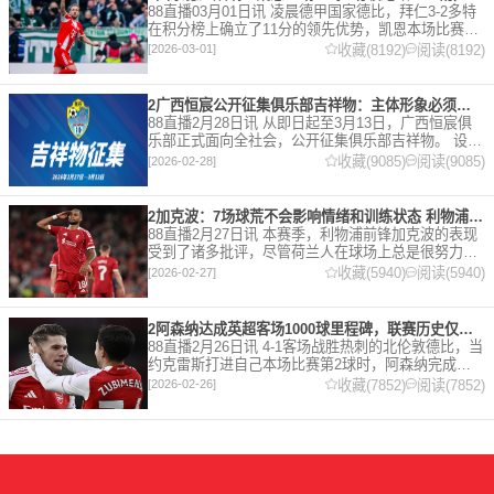
88直播03月01日讯 凌晨德甲国家德比，拜仁3-2多特
在积分榜上确立了11分的领先优势，凯恩本场比赛上
演双响。 本赛季32岁的凯恩仍然保持着超高的效率，
收藏(8192)
阅读(8192)
[2026-03-01]
在到目前为止保持全勤，出战37场比赛，狂轰45
2广西恒宸公开征集俱乐部吉祥物：主体形象必须为龙
88直播2月28日讯 从即日起至3月13日，广西恒宸俱
乐部正式面向全社会，公开征集俱乐部吉祥物。 设计
要求 1. 主体形象：必须为龙。龙，是中华民族的精神
收藏(9085)
阅读(9085)
[2026-02-28]
图腾，象征着力量、进取与好运。在广西，这片山水
2加克波：7场球荒不会影响情绪和训练状态 利物浦如今已不容有失
88直播2月27日讯 本赛季，利物浦前锋加克波的表现
受到了诸多批评，尽管荷兰人在球场上总是很努力。
在接受天空体育采访时，他谈论了诸多话题。 关于球
收藏(5940)
阅读(5940)
[2026-02-27]
队对赛季目前情况的看法 这是一个很好的问题。这个
赛季并
2阿森纳达成英超客场1000球里程碑，联赛历史仅次于曼联的1063球
88直播2月26日讯 4-1客场战胜热刺的北伦敦德比，当
约克雷斯打进自己本场比赛第2球时，阿森纳完成了
一项了不起的成就，枪手成为英超历史第2支在客场
收藏(7852)
阅读(7852)
[2026-02-26]
打进1000球的球队，仅次于曼联的1063球。阿森纳