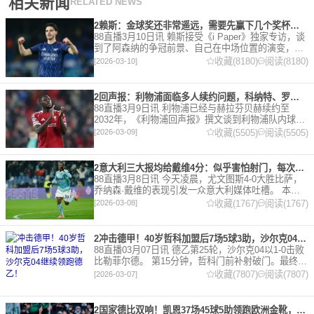
相关新闻
RELATED NEWS
2赖斯：金球奖还非常遥远，需要先赢下几个奖杯，专注当下好好踢球
88直播3月10日讯 赖斯接受《i Paper》独家专访，谈
到了阿森纳的争冠前景、自己在中场位置的演变，以
及对自己被提名金球奖的看法。 任意球 赖斯：“我们
收藏(8180)
阅读(8180)
[2026-03-10]
有一项非常擅长的技能——这背后付出了巨大努力
2回声报：利物浦面临多人续约问题，科纳特、罗伯逊合同今夏到期
88直播3月9日讯 利物浦已经与赫拉芬贝赫续约至
2032年，《利物浦回声报》撰文谈到利物浦队内球员
的合同情况，文章表示，利物浦多位球员面临合同问
收藏(5505)
阅读(5505)
[2026-03-09]
题。 对于利物浦来说，科纳特的合同将在本赛季末到
期，俱乐
2意大利三大报均给戴维4分：似乎害怕射门，每次触球球迷都叹息
88直播3月8日讯 今天凌晨，尤文图斯4-0大胜比萨，
乔纳森·戴维的表现引发一众意大利媒体吐槽。 本场
比赛，戴维半场就被换下，赛后，《米兰体育报》、
收藏(1767)
阅读(1767)
[2026-03-08]
《罗马体育报》和《都灵体育报》三大报都给戴维打
出4分
2冲击德甲！40岁哲科加盟后7场5球3助，沙尔克04继续领跑德乙！
88直播03月07日讯 德乙第25轮，沙尔克04以1-0击败
比勒菲尔德。 第15分钟，哲科门前补射破门。最终凭
借哲科的进球沙尔克04成功拿到3分，继续领跑德
收藏(7807)
阅读(7807)
[2026-03-07]
乙。 哲科还有10天将迎来自己40岁生日，在
2国家德比双响！凯恩37场45球5助领跑欧洲金靴，32岁保持赛季全勤