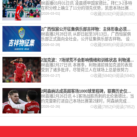
88直播03月01日讯 凌晨德甲国家德比，拜仁3-2多特
在积分榜上确立了11分的领先优势，凯恩本场比赛上
演双响。 本赛季32岁的凯恩仍然保持着超高的效率，
收藏(8192)
阅读(8192)
[2026-03-01]
在到目前为止保持全勤，出战37场比赛，狂轰45
2广西恒宸公开征集俱乐部吉祥物：主体形象必须为龙
88直播2月28日讯 从即日起至3月13日，广西恒宸俱
乐部正式面向全社会，公开征集俱乐部吉祥物。 设计
要求 1. 主体形象：必须为龙。龙，是中华民族的精神
收藏(9085)
阅读(9085)
[2026-02-28]
图腾，象征着力量、进取与好运。在广西，这片山水
2加克波：7场球荒不会影响情绪和训练状态 利物浦如今已不容有失
88直播2月27日讯 本赛季，利物浦前锋加克波的表现
受到了诸多批评，尽管荷兰人在球场上总是很努力。
在接受天空体育采访时，他谈论了诸多话题。 关于球
收藏(5940)
阅读(5940)
[2026-02-27]
队对赛季目前情况的看法 这是一个很好的问题。这个
赛季并
2阿森纳达成英超客场1000球里程碑，联赛历史仅次于曼联的1063球
88直播2月26日讯 4-1客场战胜热刺的北伦敦德比，当
约克雷斯打进自己本场比赛第2球时，阿森纳完成了
一项了不起的成就，枪手成为英超历史第2支在客场
收藏(7852)
阅读(7852)
[2026-02-26]
打进1000球的球队，仅次于曼联的1063球。阿森纳