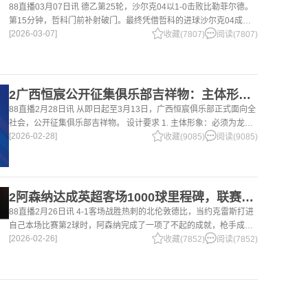
88直播03月07日讯 德乙第25轮，沙尔克04以1-0击败比勒菲尔德。
第15分钟，哲科门前补射破门。最终凭借哲科的进球沙尔克04成功
[2026-03-07]
拿到3分，继续领跑德乙。 哲科还有10天将迎来自己40岁生日，在
收藏(7807)
阅读(7807)
2广西恒宸公开征集俱乐部吉祥物：主体形象必须为龙
88直播2月28日讯 从即日起至3月13日，广西恒宸俱乐部正式面向全
社会，公开征集俱乐部吉祥物。 设计要求 1. 主体形象：必须为龙。
[2026-02-28]
龙，是中华民族的精神图腾，象征着力量、进取与好运。在广西，这
收藏(9085)
阅读(9085)
片山水
2阿森纳达成英超客场1000球里程碑，联赛历史仅次于曼联的1063球
88直播2月26日讯 4-1客场战胜热刺的北伦敦德比，当约克雷斯打进
自己本场比赛第2球时，阿森纳完成了一项了不起的成就，枪手成为
[2026-02-26]
英超历史第2支在客场打进1000球的球队，仅次于曼联的1063球。
收藏(7852)
阅读(7852)
阿森纳