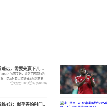
2赖斯：金球奖还非常遥远，需要先赢下几个奖杯，专注当下好好踢球
i Paper》独家专访，谈到了阿森纳的
演变，以及对自己被提名金球奖的看
一项非常擅长的技能——这背后付出了巨
收藏(8180)
阅读(8180)
2意大利三大报均给戴维4分：似乎害怕射门，每次触球球迷都叹息