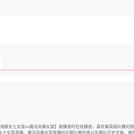
女联【JKL海豚女士女篮vs魔法风暴女篮】直播准时在线播放，喜欢看英超比
豚女士女篮直播、魔法风暴女篮直播的近期比赛列表以及两队历史交锋、两