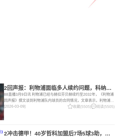
2回声报：利物浦面临多人续约问题，科纳特、罗伯逊合同今夏到期
88直播3月9日讯 利物浦已经与赫拉芬贝赫续约至2032年，《利物浦
回声报》撰文谈到利物浦队内球员的合同情况，文章表示，利物浦多
[2026-03-09]
位球员面临合同问题。 对于利物浦来说，科纳特的合同将在本赛季
收藏(5505)
阅读(5505)
末到期，俱乐
2冲击德甲！40岁哲科加盟后7场5球3助，沙尔克04继续领跑德乙！