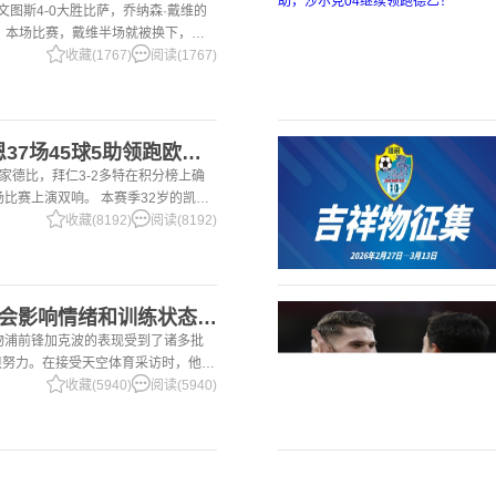
尤文图斯4-0大胜比萨，乔纳森·戴维的
 本场比赛，戴维半场就被换下，赛
体育报》和《都灵体育报》三大报都给
收藏(1767)
阅读(1767)
2国家德比双响！凯恩37场45球5助领跑欧洲金靴，32岁保持赛季全勤
国家德比，拜仁3-2多特在积分榜上确
场比赛上演双响。 本赛季32岁的凯恩
前为止保持全勤，出战37场比赛，狂
收藏(8192)
阅读(8192)
2加克波：7场球荒不会影响情绪和训练状态 利物浦如今已不容有失
利物浦前锋加克波的表现受到了诸多批
很努力。在接受天空体育采访时，他谈
季目前情况的看法 这是一个很好的问
收藏(5940)
阅读(5940)