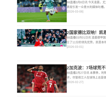
88直播3月8日讯 今天凌晨，
表现引发一众意大利媒体吐槽。
[2026-03-08]
后，《米兰体育报》、《罗马
戴维打出4分
88直播03月01日讯 凌晨德甲
立了11分的领先优势，凯恩本
[2026-03-01]
仍然保持着超高的效率，在到目
轰45
88直播2月27日讯 本赛季，
评，尽管荷兰人在球场上总是
[2026-02-27]
论了诸多话题。 关于球队对赛
题。这个赛季并