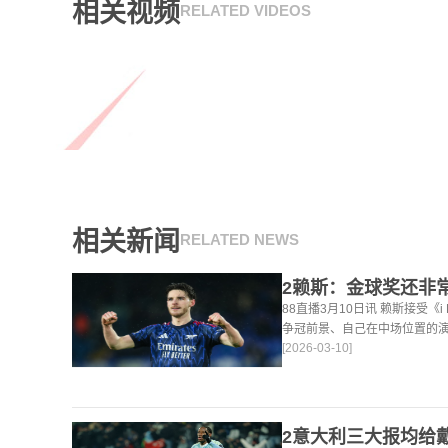
相关视频
RELATED VIDEOS
相关新闻
RELATED NEWS
88直播3月10日讯 赖斯接受《
争冠前景、自己在中场位置的
[2026-03-10]
法。 任意球 赖斯：“我们有
大努力