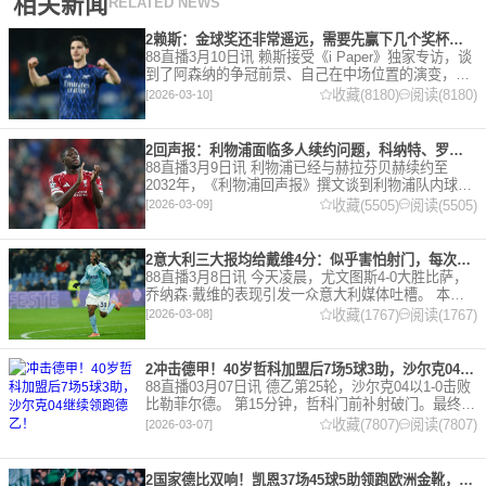
相关新闻
RELATED NEWS
2赖斯：金球奖还非常遥远，需要先赢下几个奖杯，专注当下好好踢球
88直播3月10日讯 赖斯接受《i Paper》独家专访，谈
到了阿森纳的争冠前景、自己在中场位置的演变，以
及对自己被提名金球奖的看法。 任意球 赖斯：“我们
收藏(8180)
阅读(8180)
[2026-03-10]
有一项非常擅长的技能——这背后付出了巨大努力
2回声报：利物浦面临多人续约问题，科纳特、罗伯逊合同今夏到期
88直播3月9日讯 利物浦已经与赫拉芬贝赫续约至
2032年，《利物浦回声报》撰文谈到利物浦队内球员
的合同情况，文章表示，利物浦多位球员面临合同问
收藏(5505)
阅读(5505)
[2026-03-09]
题。 对于利物浦来说，科纳特的合同将在本赛季末到
期，俱乐
2意大利三大报均给戴维4分：似乎害怕射门，每次触球球迷都叹息
88直播3月8日讯 今天凌晨，尤文图斯4-0大胜比萨，
乔纳森·戴维的表现引发一众意大利媒体吐槽。 本场
比赛，戴维半场就被换下，赛后，《米兰体育报》、
收藏(1767)
阅读(1767)
[2026-03-08]
《罗马体育报》和《都灵体育报》三大报都给戴维打
出4分
2冲击德甲！40岁哲科加盟后7场5球3助，沙尔克04继续领跑德乙！
88直播03月07日讯 德乙第25轮，沙尔克04以1-0击败
比勒菲尔德。 第15分钟，哲科门前补射破门。最终凭
借哲科的进球沙尔克04成功拿到3分，继续领跑德
收藏(7807)
阅读(7807)
[2026-03-07]
乙。 哲科还有10天将迎来自己40岁生日，在
2国家德比双响！凯恩37场45球5助领跑欧洲金靴，32岁保持赛季全勤