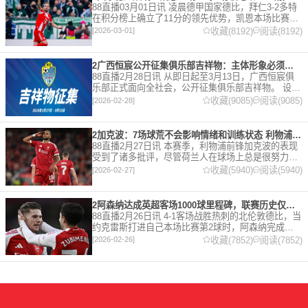
88直播03月01日讯 凌晨德甲国家德比，拜仁3-2多特
在积分榜上确立了11分的领先优势，凯恩本场比赛上
演双响。 本赛季32岁的凯恩仍然保持着超高的效率，
收藏(8192)
阅读(8192)
[2026-03-01]
在到目前为止保持全勤，出战37场比赛，狂轰45
2广西恒宸公开征集俱乐部吉祥物：主体形象必须为龙
88直播2月28日讯 从即日起至3月13日，广西恒宸俱
乐部正式面向全社会，公开征集俱乐部吉祥物。 设计
要求 1. 主体形象：必须为龙。龙，是中华民族的精神
收藏(9085)
阅读(9085)
[2026-02-28]
图腾，象征着力量、进取与好运。在广西，这片山水
2加克波：7场球荒不会影响情绪和训练状态 利物浦如今已不容有失
88直播2月27日讯 本赛季，利物浦前锋加克波的表现
受到了诸多批评，尽管荷兰人在球场上总是很努力。
在接受天空体育采访时，他谈论了诸多话题。 关于球
收藏(5940)
阅读(5940)
[2026-02-27]
队对赛季目前情况的看法 这是一个很好的问题。这个
赛季并
2阿森纳达成英超客场1000球里程碑，联赛历史仅次于曼联的1063球
88直播2月26日讯 4-1客场战胜热刺的北伦敦德比，当
约克雷斯打进自己本场比赛第2球时，阿森纳完成了
一项了不起的成就，枪手成为英超历史第2支在客场
收藏(7852)
阅读(7852)
[2026-02-26]
打进1000球的球队，仅次于曼联的1063球。阿森纳