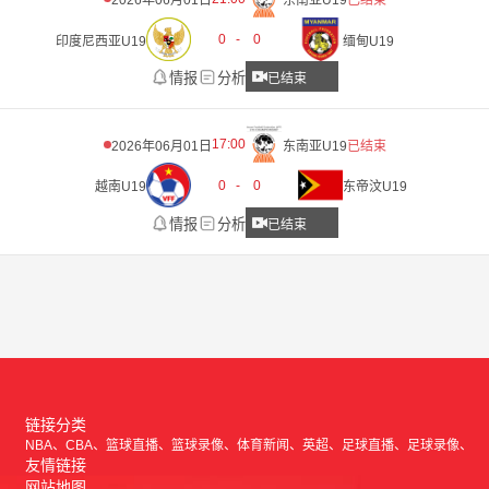
2026年06月01日
东南亚U19
已结束
0
-
0
印度尼西亚U19
缅甸U19
情报
分析
已结束
17:00
2026年06月01日
东南亚U19
已结束
0
-
0
越南U19
东帝汶U19
情报
分析
已结束
链接分类
NBA
CBA
篮球直播
篮球录像
体育新闻
英超
足球直播
足球录像
友情链接
网站地图