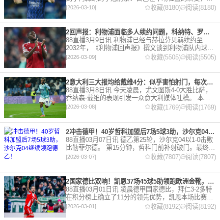
及对自己被提名金球奖的看法。 任意球 赖斯：“我们
收藏(8180)
阅读(8180)
[2026-03-10]
有一项非常擅长的技能——这背后付出了巨大努力
2回声报：利物浦面临多人续约问题，科纳特、罗伯逊合同今夏到期
88直播3月9日讯 利物浦已经与赫拉芬贝赫续约至
2032年，《利物浦回声报》撰文谈到利物浦队内球员
的合同情况，文章表示，利物浦多位球员面临合同问
收藏(5505)
阅读(5505)
[2026-03-09]
题。 对于利物浦来说，科纳特的合同将在本赛季末到
期，俱乐
2意大利三大报均给戴维4分：似乎害怕射门，每次触球球迷都叹息
88直播3月8日讯 今天凌晨，尤文图斯4-0大胜比萨，
乔纳森·戴维的表现引发一众意大利媒体吐槽。 本场
比赛，戴维半场就被换下，赛后，《米兰体育报》、
收藏(1769)
阅读(1769)
[2026-03-08]
《罗马体育报》和《都灵体育报》三大报都给戴维打
出4分
2冲击德甲！40岁哲科加盟后7场5球3助，沙尔克04继续领跑德乙！
88直播03月07日讯 德乙第25轮，沙尔克04以1-0击败
比勒菲尔德。 第15分钟，哲科门前补射破门。最终凭
借哲科的进球沙尔克04成功拿到3分，继续领跑德
收藏(7807)
阅读(7807)
[2026-03-07]
乙。 哲科还有10天将迎来自己40岁生日，在
2国家德比双响！凯恩37场45球5助领跑欧洲金靴，32岁保持赛季全勤
88直播03月01日讯 凌晨德甲国家德比，拜仁3-2多特
在积分榜上确立了11分的领先优势，凯恩本场比赛上
演双响。 本赛季32岁的凯恩仍然保持着超高的效率，
收藏(8192)
阅读(8192)
[2026-03-01]
在到目前为止保持全勤，出战37场比赛，狂轰45