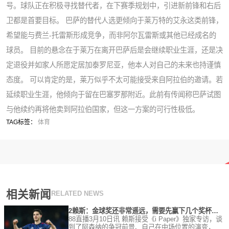
号。球队正在积极寻找替代者，在下赛季规划中，引进新前锋和右后
卫都是首要目标。 巴萨的替代人选更倾向于莱万特的艾永这类前锋，
希望能与费兰-托雷斯形成竞争，而非阿尔瓦雷斯或其他已经成名的
球员。 目前的悬念在于莱万在离开巴萨后是会继续职业生涯，还是决
定退役并如家人所愿定居加泰罗尼亚，他本人对自己的未来也持谨慎
态度。 可以肯定的是，莱万似乎不太可能接受来自阿拉伯的邀请。若
延续职业生涯，他倾向于留在巴塞罗那附近。此前有传闻称巴萨试图
与他续约再将他卖到阿拉伯国家，但这一方案的可行性极低。
TAG标签：
体育
相关新闻
RELATED NEWS
2赖斯：金球奖还非常遥远，需要先赢下几个奖杯，专注当下好好踢球
88直播3月10日讯 赖斯接受《i Paper》独家专访，谈
到了阿森纳的争冠前景、自己在中场位置的演变，以