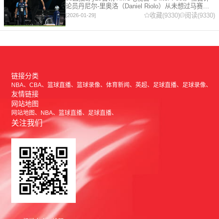
论员丹尼尔-里奥洛（Daniel Riolo）从未想过马赛队
会无缘欧冠附加赛。马赛在布鲁日以0-3惨败后，里奥
收藏(9330)
阅读(9330)
[2026-01-29]
洛对马赛被淘汰一事进行了严
链接分类
NBA
CBA
篮球直播
篮球录像
体育新闻
英超
足球直播
足球录像
友情链接
网站地图
网站地图
NBA
篮球直播
足球直播
关注我们