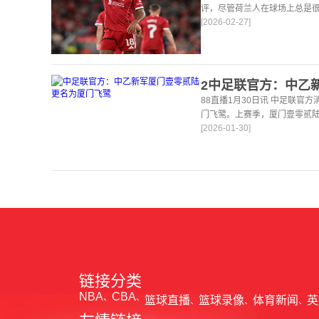
评，尽管荷兰人在球场上总是
[2026-02-27]
论了诸多话题。 关于球队对赛
题。这个赛季并
88直播1月30日讯 中足联官
门飞鹭。上赛季，厦门壹零贰
[2026-01-30]
中足联官方写道： 各有关单位
申请名称变
链接分类
NBA
CBA
篮球直播
篮球录像
体育新闻
英