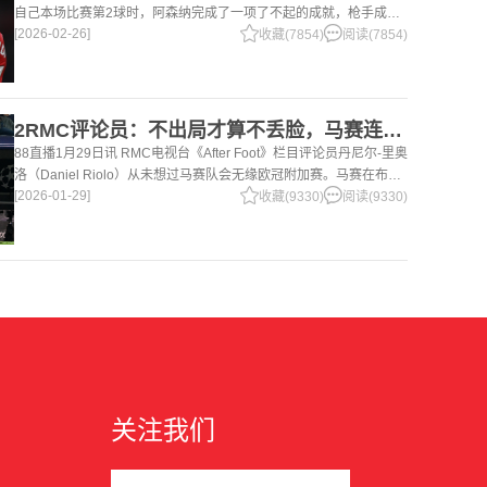
自己本场比赛第2球时，阿森纳完成了一项了不起的成就，枪手成为
[2026-02-26]
英超历史第2支在客场打进1000球的球队，仅次于曼联的1063球。
收藏(7854)
阅读(7854)
阿森纳
2RMC评论员：不出局才算不丢脸，马赛连这最低要求也没做到
88直播1月29日讯 RMC电视台《After Foot》栏目评论员丹尼尔-里奥
洛（Daniel Riolo）从未想过马赛队会无缘欧冠附加赛。马赛在布鲁
[2026-01-29]
日以0-3惨败后，里奥洛对马赛被淘汰一事进行了严
收藏(9330)
阅读(9330)
关注我们