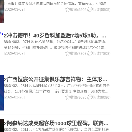
回声报》撰文谈到利物浦队内球员的合同情况，文章表示，利物浦多
[2026-03-09]
位球员面临合同问题。 对于利物浦来说，科纳特的合同将在本赛季
收藏(5505)
阅读(5505)
末到期，俱乐
2冲击德甲！40岁哲科加盟后7场5球3助，沙尔克04继续领跑德乙！
88直播03月07日讯 德乙第25轮，沙尔克04以1-0击败比勒菲尔德。
第15分钟，哲科门前补射破门。最终凭借哲科的进球沙尔克04成功
[2026-03-07]
拿到3分，继续领跑德乙。 哲科还有10天将迎来自己40岁生日，在
收藏(7808)
阅读(7808)
2广西恒宸公开征集俱乐部吉祥物：主体形象必须为龙
88直播2月28日讯 从即日起至3月13日，广西恒宸俱乐部正式面向全
社会，公开征集俱乐部吉祥物。 设计要求 1. 主体形象：必须为龙。
[2026-02-28]
龙，是中华民族的精神图腾，象征着力量、进取与好运。在广西，这
收藏(9086)
阅读(9086)
片山水
2阿森纳达成英超客场1000球里程碑，联赛历史仅次于曼联的1063球
88直播2月26日讯 4-1客场战胜热刺的北伦敦德比，当约克雷斯打进