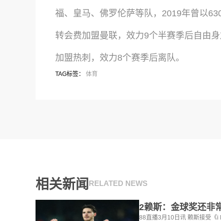
福、皇马、佛罗伦萨等队，2019年曾以630
转会费加盟曼联，效力9个半赛季后自由身加盟
加盟热刺，效力8个赛季后离队。
TAG标签：
体育
相关新闻
RELATED NEWS
88直播3月10日讯 赖斯接受《