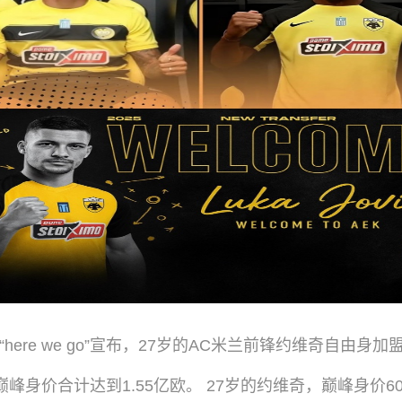
“here we go”宣布，27岁的AC米兰前锋约维奇自由身
峰身价合计达到1.55亿欧。 27岁的约维奇，巅峰身价6