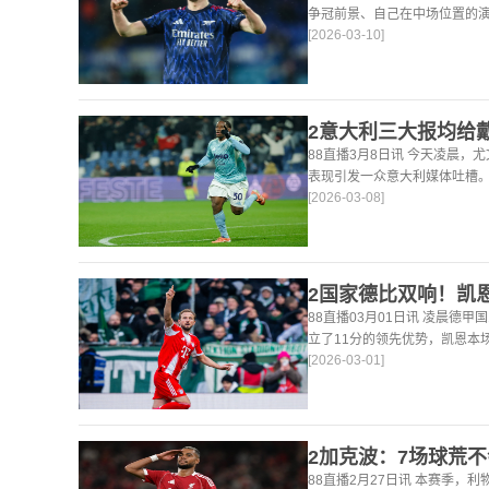
争冠前景、自己在中场位置的
[2026-03-10]
法。 任意球 赖斯：“我们有
大努力
88直播3月8日讯 今天凌晨，
表现引发一众意大利媒体吐槽。
[2026-03-08]
后，《米兰体育报》、《罗马
戴维打出4分
88直播03月01日讯 凌晨德甲
立了11分的领先优势，凯恩本
[2026-03-01]
仍然保持着超高的效率，在到目
轰45
88直播2月27日讯 本赛季，