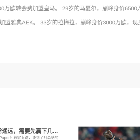
0万欧转会费加盟皇马。 29岁的马夏尔，巅峰身价6500万
雅典AEK。 33岁的拉梅拉，巅峰身价3000万欧，现身价
2赖斯：金球奖还非常遥远，需要先赢下几个奖杯，专注当下好好踢球
i Paper》独家专访，谈到了阿森纳的