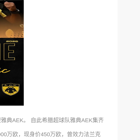
加盟雅典AEK。 自此希腊超球队雅典AEK集齐
000万欧，现身价450万欧，曾效力法兰克