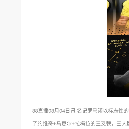
88直播08月04日讯 名记罗马诺以标志性的
了约维奇+马夏尔+拉梅拉的三叉戟，三人巅