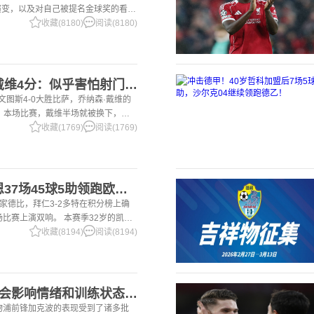
演变，以及对自己被提名金球奖的看
一项非常擅长的技能——这背后付出了巨
收藏(8180)
阅读(8180)
2意大利三大报均给戴维4分：似乎害怕射门，每次触球球迷都叹息
尤文图斯4-0大胜比萨，乔纳森·戴维的
 本场比赛，戴维半场就被换下，赛
体育报》和《都灵体育报》三大报都给
收藏(1769)
阅读(1769)
2国家德比双响！凯恩37场45球5助领跑欧洲金靴，32岁保持赛季全勤
国家德比，拜仁3-2多特在积分榜上确
场比赛上演双响。 本赛季32岁的凯恩
前为止保持全勤，出战37场比赛，狂
收藏(8194)
阅读(8194)
2加克波：7场球荒不会影响情绪和训练状态 利物浦如今已不容有失
利物浦前锋加克波的表现受到了诸多批