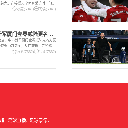
很努力。在接受天空体育采访时，他谈
季目前情况的看法 这是一个很好的问
收藏(5941)
阅读(5941)
2中足联官方：中乙新军厦门壹零贰陆更名为厦门飞鹭
方消息，中乙新军厦门壹零贰陆更名为厦
陆获得中冠冠军，从而获得中乙资格。
： 厦门壹零贰陆足球俱乐部有限公司
收藏(7332)
阅读(7332)
超
足球直播
足球录像