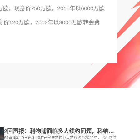
欧，现身价750万欧，2015年以6000万欧
120万欧，2013年以3000万欧转会费
2回声报：利物浦面临多人续约问题，科纳特、罗伯逊合同今夏到期
88直播3月9日讯 利物浦已经与赫拉芬贝赫续约至2032年，《利物浦