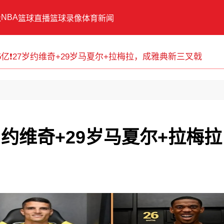
NBA
像
篮球直播
篮球录像
体育新闻
55亿❗27岁约维奇+29岁马夏尔+拉梅拉，成雅典新三叉戟
7岁约维奇+29岁马夏尔+拉