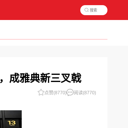

梅拉，成雅典新三叉戟
阅读(
8770)
点赞(
8770)