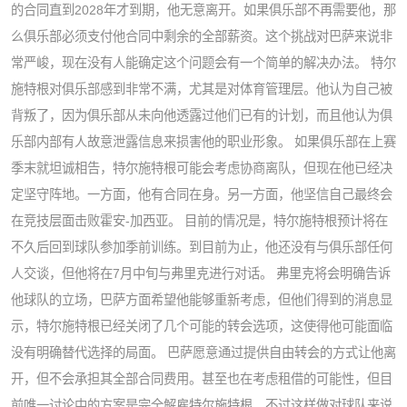
的合同直到2028年才到期，他无意离开。如果俱乐部不再需要他，那
么俱乐部必须支付他合同中剩余的全部薪资。这个挑战对巴萨来说非
常严峻，现在没有人能确定这个问题会有一个简单的解决办法。 特尔
施特根对俱乐部感到非常不满，尤其是对体育管理层。他认为自己被
背叛了，因为俱乐部从未向他透露过他们已有的计划，而且他认为俱
乐部内部有人故意泄露信息来损害他的职业形象。 如果俱乐部在上赛
季末就坦诚相告，特尔施特根可能会考虑协商离队，但现在他已经决
定坚守阵地。一方面，他有合同在身。另一方面，他坚信自己最终会
在竞技层面击败霍安-加西亚。 目前的情况是，特尔施特根预计将在
不久后回到球队参加季前训练。到目前为止，他还没有与俱乐部任何
人交谈，但他将在7月中旬与弗里克进行对话。 弗里克将会明确告诉
他球队的立场，巴萨方面希望他能够重新考虑，但他们得到的消息显
示，特尔施特根已经关闭了几个可能的转会选项，这使得他可能面临
没有明确替代选择的局面。 巴萨愿意通过提供自由转会的方式让他离
开，但不会承担其全部合同费用。甚至也在考虑租借的可能性，但目
前唯一讨论中的方案是完全解雇特尔施特根，不过这样做对球队来说