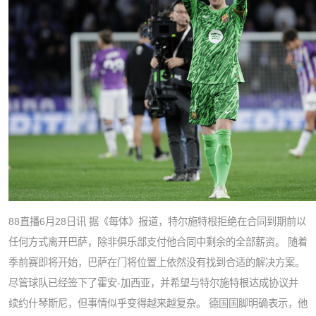
88直播6月28日讯 据《每体》报道，特尔施特根拒绝在合同到期前以
任何方式离开巴萨，除非俱乐部支付他合同中剩余的全部薪资。 随着
季前赛即将开始，巴萨在门将位置上依然没有找到合适的解决方案。
尽管球队已经签下了霍安-加西亚，并希望与特尔施特根达成协议并
续约什琴斯尼，但事情似乎变得越来越复杂。 德国国脚明确表示，他