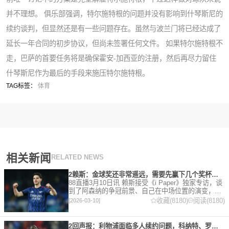
并不理想。 俱乐部强调，特尔施特根的问题并没有影响到什琴斯尼的
续约谈判，但显然还是有一些问题存在。虽然与波兰门将已经达成了
延长一年合同的初步协议，但尚未签署任何文件。 如果特尔施特根不
走，巴萨的首要任务将是确保霍安-加西亚的注册，然后再尽力留住
什琴斯尼作为最后的手段来施压特尔施特根。
TAG标签：
体育
相关新闻
RELATED NEWS
2赖斯：金球奖还非常遥远，需要先赢下几个奖杯，专注当下好好踢球
88直播3月10日讯 赖斯接受《i Paper》独家专访，谈
到了阿森纳的争冠前景、自己在中场位置的演变，以
及对自己被提名金球奖的看法。 任意球 赖斯：“我们
收藏(8180)
阅读(8180)
[2026-03-10]
有一项非常擅长的技能——这背后付出了巨大努力
2回声报：利物浦面临多人续约问题，科纳特、罗伯逊合同今夏到期