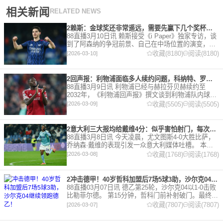
相关新闻
RELATED NEWS
2赖斯：金球奖还非常遥远，需要先赢下几个奖杯，专注当下好好踢球
88直播3月10日讯 赖斯接受《i Paper》独家专访，谈
到了阿森纳的争冠前景、自己在中场位置的演变，以
及对自己被提名金球奖的看法。 任意球 赖斯：“我们
收藏(8180)
阅读(8180)
[2026-03-10]
有一项非常擅长的技能——这背后付出了巨大努力
2回声报：利物浦面临多人续约问题，科纳特、罗伯逊合同今夏到期
88直播3月9日讯 利物浦已经与赫拉芬贝赫续约至
2032年，《利物浦回声报》撰文谈到利物浦队内球员
的合同情况，文章表示，利物浦多位球员面临合同问
收藏(5505)
阅读(5505)
[2026-03-09]
题。 对于利物浦来说，科纳特的合同将在本赛季末到
期，俱乐
2意大利三大报均给戴维4分：似乎害怕射门，每次触球球迷都叹息
88直播3月8日讯 今天凌晨，尤文图斯4-0大胜比萨，
乔纳森·戴维的表现引发一众意大利媒体吐槽。 本场
比赛，戴维半场就被换下，赛后，《米兰体育报》、
收藏(1768)
阅读(1768)
[2026-03-08]
《罗马体育报》和《都灵体育报》三大报都给戴维打
出4分
2冲击德甲！40岁哲科加盟后7场5球3助，沙尔克04继续领跑德乙！
88直播03月07日讯 德乙第25轮，沙尔克04以1-0击败
比勒菲尔德。 第15分钟，哲科门前补射破门。最终凭
借哲科的进球沙尔克04成功拿到3分，继续领跑德
收藏(7807)
阅读(7807)
[2026-03-07]
乙。 哲科还有10天将迎来自己40岁生日，在