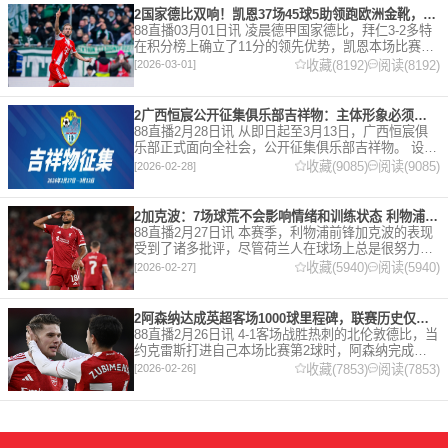
2国家德比双响！凯恩37场45球5助领跑欧洲金靴，32岁保持赛季全勤
88直播03月01日讯 凌晨德甲国家德比，拜仁3-2多特
在积分榜上确立了11分的领先优势，凯恩本场比赛上
演双响。 本赛季32岁的凯恩仍然保持着超高的效率，
收藏(8192)
阅读(8192)
[2026-03-01]
在到目前为止保持全勤，出战37场比赛，狂轰45
2广西恒宸公开征集俱乐部吉祥物：主体形象必须为龙
88直播2月28日讯 从即日起至3月13日，广西恒宸俱
乐部正式面向全社会，公开征集俱乐部吉祥物。 设计
要求 1. 主体形象：必须为龙。龙，是中华民族的精神
收藏(9085)
阅读(9085)
[2026-02-28]
图腾，象征着力量、进取与好运。在广西，这片山水
2加克波：7场球荒不会影响情绪和训练状态 利物浦如今已不容有失
88直播2月27日讯 本赛季，利物浦前锋加克波的表现
受到了诸多批评，尽管荷兰人在球场上总是很努力。
在接受天空体育采访时，他谈论了诸多话题。 关于球
收藏(5940)
阅读(5940)
[2026-02-27]
队对赛季目前情况的看法 这是一个很好的问题。这个
赛季并
2阿森纳达成英超客场1000球里程碑，联赛历史仅次于曼联的1063球
88直播2月26日讯 4-1客场战胜热刺的北伦敦德比，当
约克雷斯打进自己本场比赛第2球时，阿森纳完成了
一项了不起的成就，枪手成为英超历史第2支在客场
收藏(7853)
阅读(7853)
[2026-02-26]
打进1000球的球队，仅次于曼联的1063球。阿森纳