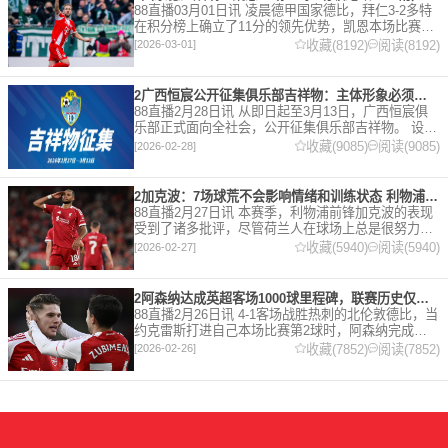
88直播03月01日讯 凌晨德甲国家德比，拜仁3-2多特
在积分榜上确立了11分的领先优势，凯恩本场比赛上
演双响。 本赛季32岁的凯恩仍然保持着超高的效率，
收藏(8192)
阅读(8192)
[2026-03-01]
在到目前为止保持全勤，出战37场比赛，狂轰45
2广西恒宸公开征集俱乐部吉祥物：主体形象必须为龙
88直播2月28日讯 从即日起至3月13日，广西恒宸俱
乐部正式面向全社会，公开征集俱乐部吉祥物。 设计
要求 1. 主体形象：必须为龙。龙，是中华民族的精神
收藏(9085)
阅读(9085)
[2026-02-28]
图腾，象征着力量、进取与好运。在广西，这片山水
2加克波：7场球荒不会影响情绪和训练状态 利物浦如今已不容有失
88直播2月27日讯 本赛季，利物浦前锋加克波的表现
受到了诸多批评，尽管荷兰人在球场上总是很努力。
在接受天空体育采访时，他谈论了诸多话题。 关于球
收藏(5940)
阅读(5940)
[2026-02-27]
队对赛季目前情况的看法 这是一个很好的问题。这个
赛季并
2阿森纳达成英超客场1000球里程碑，联赛历史仅次于曼联的1063球
88直播2月26日讯 4-1客场战胜热刺的北伦敦德比，当
约克雷斯打进自己本场比赛第2球时，阿森纳完成了
一项了不起的成就，枪手成为英超历史第2支在客场
收藏(7852)
阅读(7852)
[2026-02-26]
打进1000球的球队，仅次于曼联的1063球。阿森纳