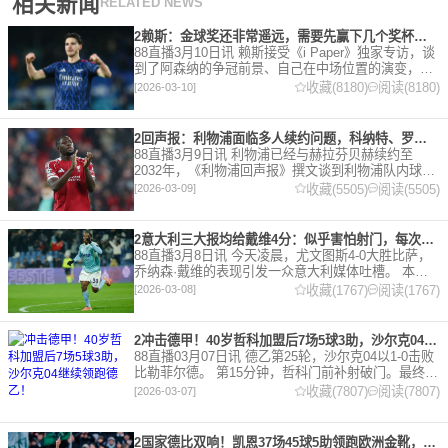
相关新闻
RELATED NEWS
2赖斯：金球奖还非常遥远，需要先赢下几个奖杯，专注当下好好踢球
88直播3月10日讯 赖斯接受《i Paper》独家专访，谈
到了阿森纳的争冠前景、自己在中场位置的演变，以
及对自己被提名金球奖的看法。 任意球 赖斯：“我们
收藏(8180)
阅读(8180)
[2026-03-10]
有一项非常擅长的技能——这背后付出了巨大努力
2回声报：利物浦面临多人续约问题，科纳特、罗伯逊合同今夏到期
88直播3月9日讯 利物浦已经与赫拉芬贝赫续约至
2032年，《利物浦回声报》撰文谈到利物浦队内球员
的合同情况，文章表示，利物浦多位球员面临合同问
收藏(5505)
阅读(5505)
[2026-03-09]
题。 对于利物浦来说，科纳特的合同将在本赛季末到
期，俱乐
2意大利三大报均给戴维4分：似乎害怕射门，每次触球球迷都叹息
88直播3月8日讯 今天凌晨，尤文图斯4-0大胜比萨，
乔纳森·戴维的表现引发一众意大利媒体吐槽。 本场
比赛，戴维半场就被换下，赛后，《米兰体育报》、
收藏(1767)
阅读(1767)
[2026-03-08]
《罗马体育报》和《都灵体育报》三大报都给戴维打
出4分
2冲击德甲！40岁哲科加盟后7场5球3助，沙尔克04继续领跑德乙！
88直播03月07日讯 德乙第25轮，沙尔克04以1-0击败
比勒菲尔德。 第15分钟，哲科门前补射破门。最终凭
借哲科的进球沙尔克04成功拿到3分，继续领跑德
收藏(7807)
阅读(7807)
[2026-03-07]
乙。 哲科还有10天将迎来自己40岁生日，在
2国家德比双响！凯恩37场45球5助领跑欧洲金靴，32岁保持赛季全勤