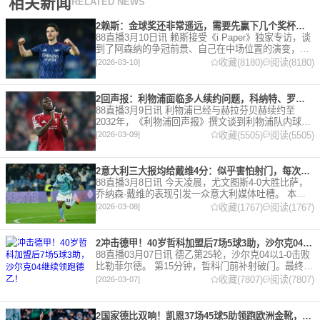
相关新闻
RELATED NEWS
2赖斯：金球奖还非常遥远，需要先赢下几个奖杯，专注当下好好踢球
88直播3月10日讯 赖斯接受《i Paper》独家专访，谈
到了阿森纳的争冠前景、自己在中场位置的演变，以
及对自己被提名金球奖的看法。 任意球 赖斯：“我们
收藏(8180)
阅读(8180)
[2026-03-10]
有一项非常擅长的技能——这背后付出了巨大努力
2回声报：利物浦面临多人续约问题，科纳特、罗伯逊合同今夏到期
88直播3月9日讯 利物浦已经与赫拉芬贝赫续约至
2032年，《利物浦回声报》撰文谈到利物浦队内球员
的合同情况，文章表示，利物浦多位球员面临合同问
收藏(5505)
阅读(5505)
[2026-03-09]
题。 对于利物浦来说，科纳特的合同将在本赛季末到
期，俱乐
2意大利三大报均给戴维4分：似乎害怕射门，每次触球球迷都叹息
88直播3月8日讯 今天凌晨，尤文图斯4-0大胜比萨，
乔纳森·戴维的表现引发一众意大利媒体吐槽。 本场
比赛，戴维半场就被换下，赛后，《米兰体育报》、
收藏(1767)
阅读(1767)
[2026-03-08]
《罗马体育报》和《都灵体育报》三大报都给戴维打
出4分
2冲击德甲！40岁哲科加盟后7场5球3助，沙尔克04继续领跑德乙！
88直播03月07日讯 德乙第25轮，沙尔克04以1-0击败
比勒菲尔德。 第15分钟，哲科门前补射破门。最终凭
借哲科的进球沙尔克04成功拿到3分，继续领跑德
收藏(7807)
阅读(7807)
[2026-03-07]
乙。 哲科还有10天将迎来自己40岁生日，在
2国家德比双响！凯恩37场45球5助领跑欧洲金靴，32岁保持赛季全勤