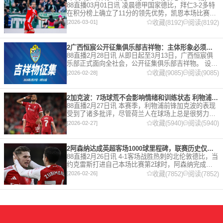
88直播03月01日讯 凌晨德甲国家德比，拜仁3-2多特
在积分榜上确立了11分的领先优势，凯恩本场比赛上
演双响。 本赛季32岁的凯恩仍然保持着超高的效率，
收藏(8192)
阅读(8192)
[2026-03-01]
在到目前为止保持全勤，出战37场比赛，狂轰45
2广西恒宸公开征集俱乐部吉祥物：主体形象必须为龙
88直播2月28日讯 从即日起至3月13日，广西恒宸俱
乐部正式面向全社会，公开征集俱乐部吉祥物。 设计
要求 1. 主体形象：必须为龙。龙，是中华民族的精神
收藏(9085)
阅读(9085)
[2026-02-28]
图腾，象征着力量、进取与好运。在广西，这片山水
2加克波：7场球荒不会影响情绪和训练状态 利物浦如今已不容有失
88直播2月27日讯 本赛季，利物浦前锋加克波的表现
受到了诸多批评，尽管荷兰人在球场上总是很努力。
在接受天空体育采访时，他谈论了诸多话题。 关于球
收藏(5940)
阅读(5940)
[2026-02-27]
队对赛季目前情况的看法 这是一个很好的问题。这个
赛季并
2阿森纳达成英超客场1000球里程碑，联赛历史仅次于曼联的1063球
88直播2月26日讯 4-1客场战胜热刺的北伦敦德比，当
约克雷斯打进自己本场比赛第2球时，阿森纳完成了
一项了不起的成就，枪手成为英超历史第2支在客场
收藏(7852)
阅读(7852)
[2026-02-26]
打进1000球的球队，仅次于曼联的1063球。阿森纳