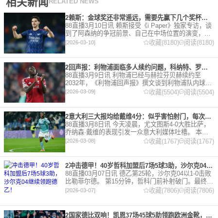
相关新闻
RELATED NEWS
2赖斯：金球奖还非常遥远，需要先赢下几个奖杯，专注当下好好踢球
88直播3月10日讯 赖斯接受《i Paper》独家专访，谈
到了阿森纳的争冠前景、自己在中场位置的演变，以
及对自己被提名金球奖的看法。 任意球 赖斯：“我们
收藏(8180)
阅读(8180)
[2026-03-10]
有一项非常擅长的技能——这背后付出了巨大努力
2回声报：利物浦面临多人续约问题，科纳特、罗伯逊合同今夏到期
88直播3月9日讯 利物浦已经与赫拉芬贝赫续约至
2032年，《利物浦回声报》撰文谈到利物浦队内球员
的合同情况，文章表示，利物浦多位球员面临合同问
收藏(5504)
阅读(5504)
[2026-03-09]
题。 对于利物浦来说，科纳特的合同将在本赛季末到
期，俱乐
2意大利三大报均给戴维4分：似乎害怕射门，每次触球球迷都叹息
88直播3月8日讯 今天凌晨，尤文图斯4-0大胜比萨，
乔纳森·戴维的表现引发一众意大利媒体吐槽。 本场
比赛，戴维半场就被换下，赛后，《米兰体育报》、
收藏(1767)
阅读(1767)
[2026-03-08]
《罗马体育报》和《都灵体育报》三大报都给戴维打
出4分
2冲击德甲！40岁哲科加盟后7场5球3助，沙尔克04继续领跑德乙！
88直播03月07日讯 德乙第25轮，沙尔克04以1-0击败
比勒菲尔德。 第15分钟，哲科门前补射破门。最终凭
借哲科的进球沙尔克04成功拿到3分，继续领跑德
收藏(7806)
阅读(7806)
[2026-03-07]
乙。 哲科还有10天将迎来自己40岁生日，在
2国家德比双响！凯恩37场45球5助领跑欧洲金靴，32岁保持赛季全勤