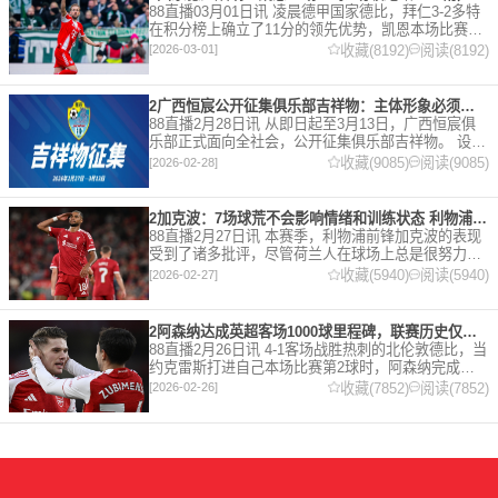
88直播03月01日讯 凌晨德甲国家德比，拜仁3-2多特
在积分榜上确立了11分的领先优势，凯恩本场比赛上
演双响。 本赛季32岁的凯恩仍然保持着超高的效率，
收藏(8192)
阅读(8192)
[2026-03-01]
在到目前为止保持全勤，出战37场比赛，狂轰45
2广西恒宸公开征集俱乐部吉祥物：主体形象必须为龙
88直播2月28日讯 从即日起至3月13日，广西恒宸俱
乐部正式面向全社会，公开征集俱乐部吉祥物。 设计
要求 1. 主体形象：必须为龙。龙，是中华民族的精神
收藏(9085)
阅读(9085)
[2026-02-28]
图腾，象征着力量、进取与好运。在广西，这片山水
2加克波：7场球荒不会影响情绪和训练状态 利物浦如今已不容有失
88直播2月27日讯 本赛季，利物浦前锋加克波的表现
受到了诸多批评，尽管荷兰人在球场上总是很努力。
在接受天空体育采访时，他谈论了诸多话题。 关于球
收藏(5940)
阅读(5940)
[2026-02-27]
队对赛季目前情况的看法 这是一个很好的问题。这个
赛季并
2阿森纳达成英超客场1000球里程碑，联赛历史仅次于曼联的1063球
88直播2月26日讯 4-1客场战胜热刺的北伦敦德比，当
约克雷斯打进自己本场比赛第2球时，阿森纳完成了
一项了不起的成就，枪手成为英超历史第2支在客场
收藏(7852)
阅读(7852)
[2026-02-26]
打进1000球的球队，仅次于曼联的1063球。阿森纳