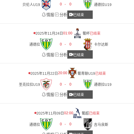
0
-
0
贝伦人U19
通德拉U19
情报
分析
已结束
01:00
2025年11月24日
葡杯
已结束
0
-
0
通德拉
卡尔达斯
情报
分析
已结束
20:00
2025年11月22日
葡青联U19
已结束
0
-
0
圣克拉拉U19
通德拉U19
情报
分析
已结束
02:00
2025年11月09日
葡超
已结束
0
-
0
通德拉
吉马良斯