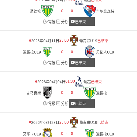
2026年04月14日
葡超
已结束
0
-
0
通德拉
吉尔维森特
情报
分析
已结束
23:00
2026年04月11日
葡青联U19
已结束
0
-
0
通德拉U19
贝伦人U19
情报
分析
已结束
01:00
2026年04月04日
葡超
已结束
0
-
0
吉马良斯
通德拉
情报
分析
已结束
23:00
2026年03月28日
葡青联U19
已结束
0
-
0
艾华卡U19
通德拉U19