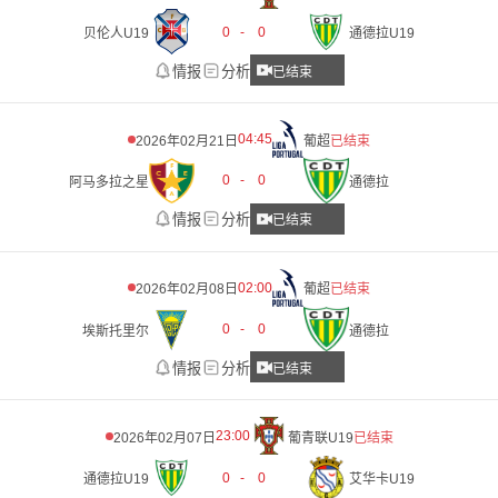
0
-
0
贝伦人U19
通德拉U19
情报
分析
已结束
04:45
2026年02月21日
葡超
已结束
0
-
0
阿马多拉之星
通德拉
情报
分析
已结束
02:00
2026年02月08日
葡超
已结束
0
-
0
埃斯托里尔
通德拉
情报
分析
已结束
23:00
2026年02月07日
葡青联U19
已结束
0
-
0
通德拉U19
艾华卡U19