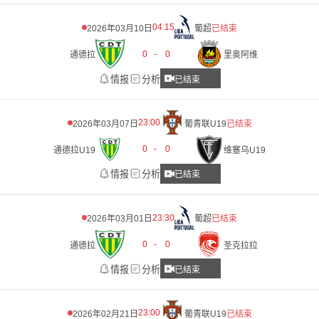
04:15
2026年03月10日
葡超
已结束
0
-
0
通德拉
里奥阿维
情报
分析
已结束
23:00
2026年03月07日
葡青联U19
已结束
0
-
0
通德拉U19
维塞乌U19
情报
分析
已结束
23:30
2026年03月01日
葡超
已结束
0
-
0
通德拉
圣克拉拉
情报
分析
已结束
23:00
2026年02月21日
葡青联U19
已结束