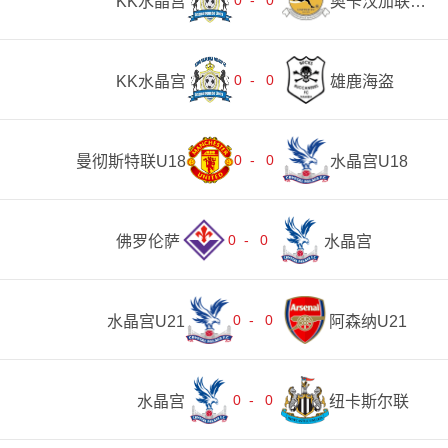
KK水晶宫
奥卡汉加联合FC
0
-
0
KK水晶宫
雄鹿海盗
0
-
0
曼彻斯特联U18
水晶宫U18
0
-
0
佛罗伦萨
水晶宫
0
-
0
水晶宫U21
阿森纳U21
0
-
0
水晶宫
纽卡斯尔联