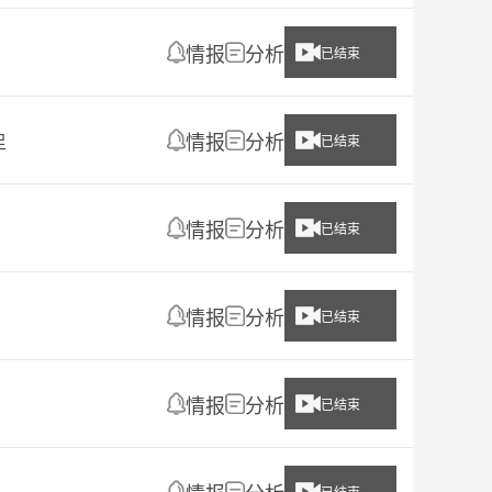
情报
分析
已结束
情报
分析
足
已结束
情报
分析
已结束
情报
分析
已结束
情报
分析
已结束