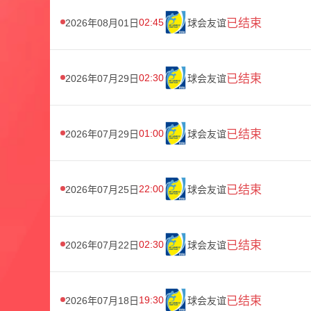
02:45
已结束
2026年08月01日
球会友谊
02:30
已结束
2026年07月29日
球会友谊
01:00
已结束
2026年07月29日
球会友谊
22:00
已结束
2026年07月25日
球会友谊
02:30
已结束
2026年07月22日
球会友谊
19:30
已结束
2026年07月18日
球会友谊