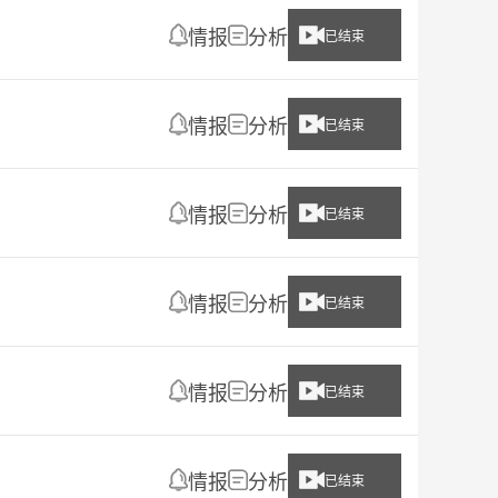
情报
分析
已结束
情报
分析
已结束
情报
分析
已结束
情报
分析
已结束
情报
分析
已结束
情报
分析
已结束