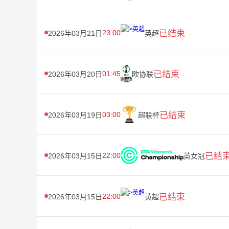
23:00
已结束
2026年03月21日
英超
01:45
已结束
2026年03月20日
欧协联
03:00
已结束
2026年03月19日
超联杯
22:00
已结
2026年03月15日
英女冠
22:00
已结束
2026年03月15日
英超