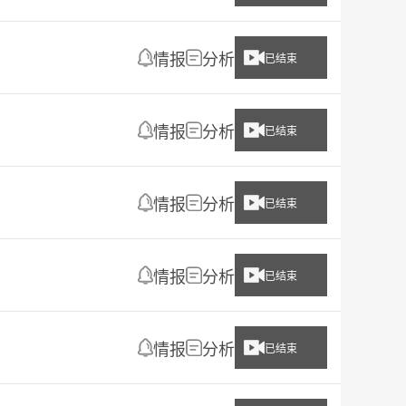
情报
分析
已结束
情报
分析
已结束
情报
分析
已结束
情报
分析
已结束
情报
分析
已结束