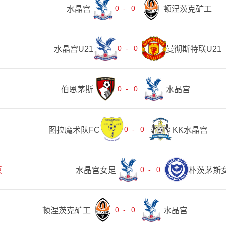
0
-
0
水晶宫
顿涅茨克矿工
0
-
0
水晶宫U21
曼彻斯特联U21
0
-
0
伯恩茅斯
水晶宫
0
-
0
图拉魔术队FC
KK水晶宫
0
-
0
束
水晶宫女足
朴茨茅斯
0
-
0
顿涅茨克矿工
水晶宫