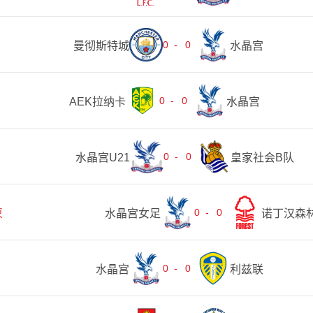
0
-
0
曼彻斯特城
水晶宫
0
-
0
AEK拉纳卡
水晶宫
0
-
0
水晶宫U21
皇家社会B队
0
-
0
束
水晶宫女足
0
-
0
水晶宫
利兹联