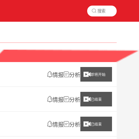

情报
分析
即将开始
情报
分析
已结束
情报
分析
已结束