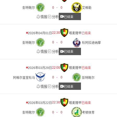
0
-
0
彭特靴尔
艾格勒
情报
分析
已结束
22:30
2026年04月01日
喀麦隆甲
已结束
0
-
0
彭特靴尔
杜阿拉迪纳摩
情报
分析
已结束
22:00
2026年03月29日
喀麦隆甲
已结束
0
-
0
阿格尔皇室杜马
彭特靴尔
情报
分析
已结束
22:30
2026年03月22日
喀麦隆甲
已结束
0
-
0
彭特靴尔
考顿体育