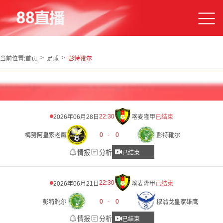
当前位置:
首页
足球
彭特靴尔
22:30
2026年06月28日
喀麦隆甲
已结束
0
-
0
梅努阿皇家老鹰
彭特靴尔
情报
分析
已结束
22:30
2026年06月21日
喀麦隆甲
已结束
0
-
0
彭特靴尔
穆翁戈皇家雄鹰
情报
分析
已结束